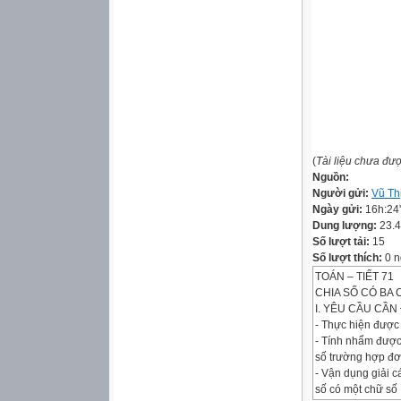
(
Tài liệu chưa đư
Nguồn:
Người gửi:
Vũ Th
Ngày gửi:
16h:24
Dung lượng:
23.
Số lượt tải:
15
Số lượt thích:
0 n
TOÁN – TIẾT 71
CHIA SỐ CÓ BA 
I. YÊU CẦU CẦN 
- Thực hiện được
- Tính nhẩm được 
số trường hợp đơ
- Vận dụng giải c
số có một chữ số