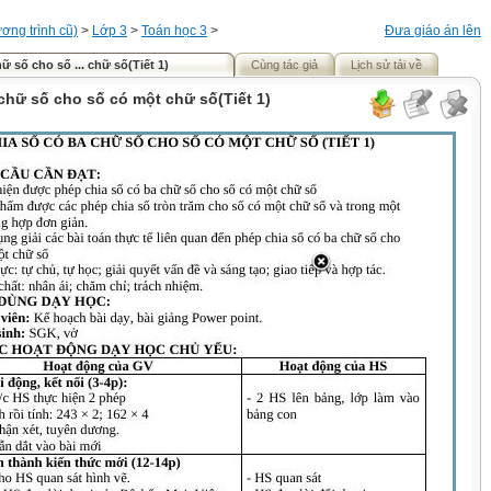
ơng trình cũ)
>
Lớp 3
>
Toán học 3
>
Đưa giáo án lên
ữ số cho số ... chữ số(Tiết 1)
Cùng tác giả
Lịch sử tải về
chữ số cho số có một chữ số(Tiết 1)