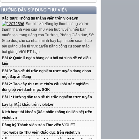
HƯỚNG DẪN SỬ DỤNG THƯ VIỆN
Xác thực Thông tin thành viên trên violet.vn
Sau khi đã đăng ký thành công và trở
thành thành viên của Thư viện trực tuyến, nếu bạn
muốn tạo trang riêng cho Trường, Phòng Giáo dục, Sở
Giáo dục, cho cá nhân mình hay bạn muốn soạn thảo
bài giảng điện tử trực tuyến bằng công cụ soạn thảo
bài giảng ViOLET, bạn...
Bài 4: Quản lí ngân hàng câu hỏi và sinh đề có điều
kiện
Bài 3: Tạo đề thi trắc nghiệm trực tuyến dạng chọn
một đáp án đúng
Bài 2: Tạo cây thư mục chứa câu hỏi trắc nghiệm
đồng bộ với danh mục SGK
Bài 1: Hướng dẫn tạo đề thi trắc nghiệm trực tuyến
Lấy lại Mật khẩu trên violet.vn
Kích hoạt tài khoản (Xác nhận thông tin liên hệ) trên
violet.vn
Đăng ký Thành viên trên Thư viện ViOLET
Tạo website Thư viện Giáo dục trên violet.vn