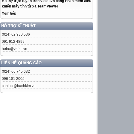
Hỗ trợ trực tuyến trên violet.vn bằng Phần mềm điều
khiển máy tính từ xa TeamViewer
Xem tiếp
HỖ TRỢ KĨ THUẬT
(024) 62 930 536
091 912 4899
hotro@violet.vn
LIÊN HỆ QUẢNG CÁO
(024) 66 745 632
096 181 2005
contact@bachkim.vn