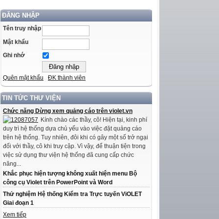
ĐĂNG NHẬP
Tên truy nhập
Mật khẩu
Ghi nhớ
Quên mật khẩu
ĐK thành viên
TIN TỨC THƯ VIỆN
Chức năng Dừng xem quảng cáo trên violet.vn
Kính chào các thầy, cô! Hiện tại, kinh phí
duy trì hệ thống dựa chủ yếu vào việc đặt quảng cáo
trên hệ thống. Tuy nhiên, đôi khi có gây một số trở ngại
đối với thầy, cô khi truy cập. Vì vậy, để thuận tiện trong
việc sử dụng thư viện hệ thống đã cung cấp chức
năng...
Khắc phục hiện tượng không xuất hiện menu Bộ
công cụ Violet trên PowerPoint và Word
Thử nghiệm Hệ thống Kiểm tra Trực tuyến ViOLET
Giai đoạn 1
Xem tiếp