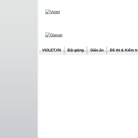
ViOLET.VN
Bài giảng
Giáo án
Đề thi & Kiểm t