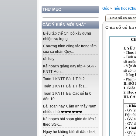
Gốc
>
Tiểu học (Chư
THƯ MỤC
Chia số có ba ch
CÁC Ý KIẾN MỚI NHẤT
Chia số có ba 
Biểu tập thể Chi bộ xây dựng
nhiệm vụ trọng...
Chương trình công tác trọng tâm
của cá nhân Quý...
rất hay...
Kế hoạch giảng dạy lớp 4 SGK -
KNTT Môn...
Toán 1 KNTT. Bài 1 Tiết 2....
Toán 1 KNTT. Bài 1 Tiết 1....
Toán 1 KNTT. Bài Các số từ 0
đến 10...
Bài soạn hay. Cảm ơn thầy Nam
nhiều nhé ❤️❤️❤️❤️❤️❤️...
Kế hoạch bài soạn giáo án lớp 1
theo SGK...
Ngày hè không biết đi đâu chơi,