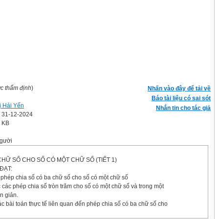
ợc thẩm định
)
Nhấn vào đây để tải về
Báo tài liệu có sai sót
ị Hải Yến
Nhắn tin cho tác giả
' 31-12-2024
4 KB
gười
CHỮ SỐ CHO SỐ CÓ MỘT CHỮ SỐ (TIẾT 1)
ĐẠT:
 phép chia số có ba chữ số cho số có một chữ số
các phép chia số tròn trăm cho số có một chữ số và trong một
n giản.
ác bài toán thực tế liên quan đến phép chia số có ba chữ số cho