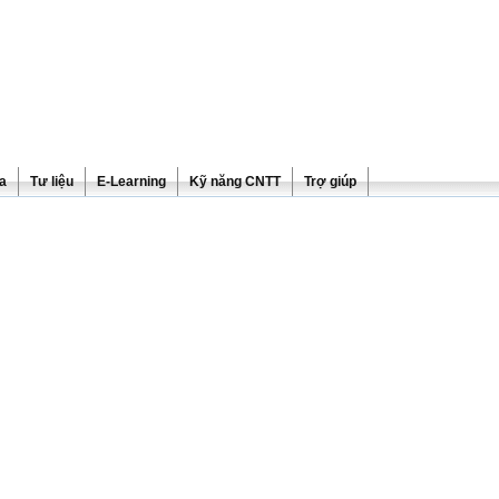
ra
Tư liệu
E-Learning
Kỹ năng CNTT
Trợ giúp