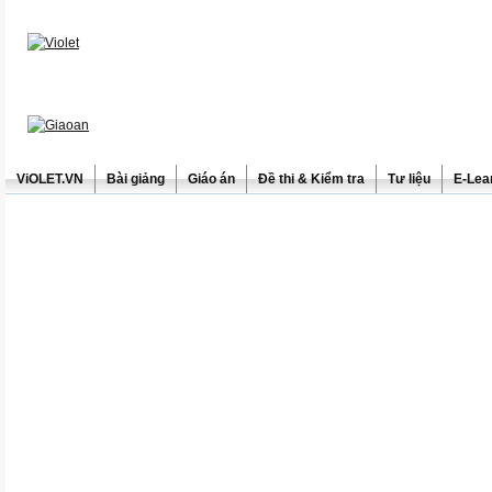
ViOLET.VN
Bài giảng
Giáo án
Đề thi & Kiểm tra
Tư liệu
E-Lea