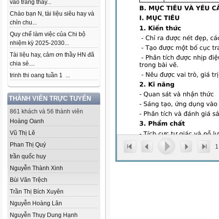
vào trang thầy...
Chào bạn N, tài liệu siêu hay và
chỉn chu...
Quy chế làm việc của Chi bộ
nhiệm kỳ 2025-2030...
Tài liệu hay, cảm ơn thầy HN đã
chia sẻ....
trinh thi oang tuần 1 ...
THÀNH VIÊN TRỰC TUYẾN
861 khách và 56 thành viên
Hoàng Oanh
Vũ Thị Lê
Phan Thị Quý
1
trần quốc huy
Nguyễn Thành Xinh
Bùi Văn Trệch
Trần Thị Bích Xuyên
Nguyễn Hoàng Lân
Nguyễn Thụy Dung Hạnh