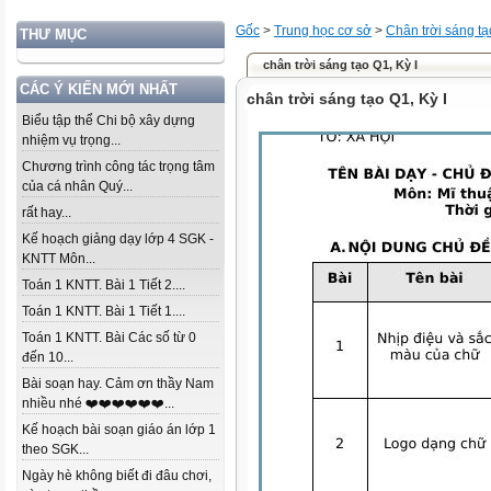
Gốc
>
Trung học cơ sở
>
Chân trời sáng tạ
THƯ MỤC
chân trời sáng tạo Q1, Kỳ I
CÁC Ý KIẾN MỚI NHẤT
chân trời sáng tạo Q1, Kỳ I
Biểu tập thể Chi bộ xây dựng
nhiệm vụ trọng...
Chương trình công tác trọng tâm
của cá nhân Quý...
rất hay...
Kế hoạch giảng dạy lớp 4 SGK -
KNTT Môn...
Toán 1 KNTT. Bài 1 Tiết 2....
Toán 1 KNTT. Bài 1 Tiết 1....
Toán 1 KNTT. Bài Các số từ 0
đến 10...
Bài soạn hay. Cảm ơn thầy Nam
nhiều nhé ❤️❤️❤️❤️❤️❤️...
Kế hoạch bài soạn giáo án lớp 1
theo SGK...
Ngày hè không biết đi đâu chơi,