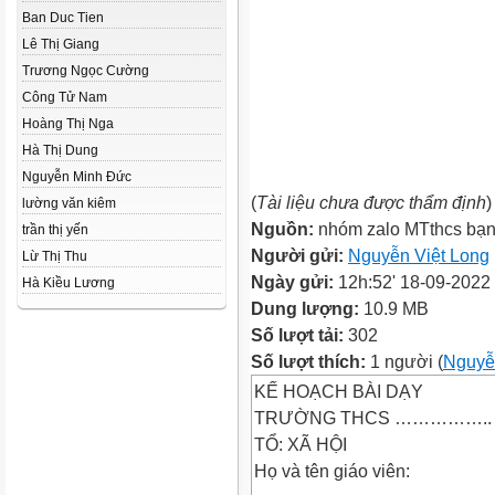
Ban Duc Tien
Lê Thị Giang
Trương Ngọc Cường
Công Tử Nam
Hoàng Thị Nga
Hà Thị Dung
Nguyễn Minh Đức
(
Tài liệu chưa được thẩm định
)
lường văn kiêm
Nguồn:
nhóm zalo MTthcs bạ
trần thị yến
Người gửi:
Nguyễn Việt Long
Lừ Thị Thu
Ngày gửi:
12h:52' 18-09-2022
Hà Kiều Lương
Dung lượng:
10.9 MB
Số lượt tải:
302
Số lượt thích:
1 người (
Nguyễ
KẾ HOẠCH BÀI DẠY
TRƯỜNG THCS ……………..
TỔ: XÃ HỘI
Họ và tên giáo viên: