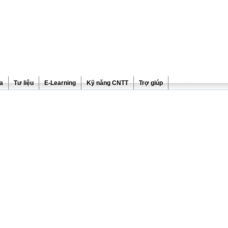
ra
Tư liệu
E-Learning
Kỹ năng CNTT
Trợ giúp