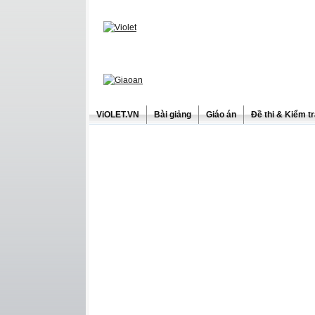
ViOLET.VN
Bài giảng
Giáo án
Đề thi & Kiểm t