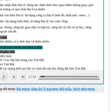
1
/
14
g nội dung:
Bài giảng
,
Giáo án
,
E-learning
,
Bài mẫu
,
Sách giáo khoa
,
...