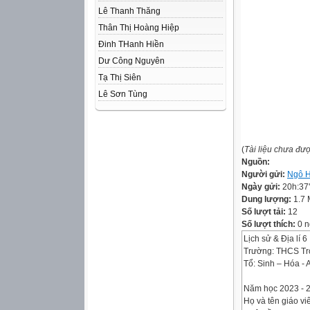
Lê Thanh Thăng
Thân Thị Hoàng Hiệp
Đinh THanh Hiền
Dư Công Nguyên
Tạ Thị Siên
Lê Sơn Tùng
(
Tài liệu chưa đư
Nguồn:
Người gửi:
Ngô 
Ngày gửi:
20h:37
Dung lượng:
1.7
Số lượt tải:
12
Số lượt thích:
0 n
Lịch sử & Địa lí 6
Trường: THCS Tr
Tổ: Sinh – Hóa - 
Năm học 2023 - 
Họ và tên giáo vi