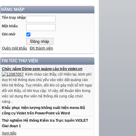
ĐĂNG NHẬP
Tên truy nhập
Mật khẩu
Ghi nhớ
Quên mật khẩu
ĐK thành viên
TIN TỨC THƯ VIỆN
Chức năng Dừng xem quảng cáo trên violet.vn
Kính chào các thầy, cô! Hiện tại, kinh phí
duy trì hệ thống dựa chủ yếu vào việc đặt quảng cáo
trên hệ thống. Tuy nhiên, đôi khi có gây một số trở ngại
đối với thầy, cô khi truy cập. Vì vậy, để thuận tiện trong
việc sử dụng thư viện hệ thống đã cung cấp chức
năng...
Khắc phục hiện tượng không xuất hiện menu Bộ
công cụ Violet trên PowerPoint và Word
Thử nghiệm Hệ thống Kiểm tra Trực tuyến ViOLET
Giai đoạn 1
Xem tiếp