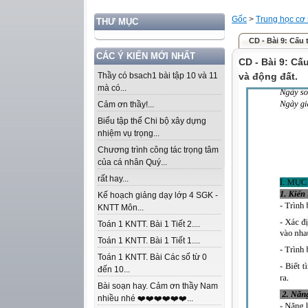
Gốc
>
Trung học cơ
THƯ MỤC
CD - Bài 9: Cấu t
CÁC Ý KIẾN MỚI NHẤT
CD - Bài 9: Cấ
Thầy có bsach1 bài tập 10 và 11
và động đất.
mà có...
Cảm ơn thầy!...
Biểu tập thể Chi bộ xây dựng
nhiệm vụ trọng...
Chương trình công tác trọng tâm
của cá nhân Quý...
rất hay...
Kế hoạch giảng dạy lớp 4 SGK -
KNTT Môn...
Toán 1 KNTT. Bài 1 Tiết 2....
Toán 1 KNTT. Bài 1 Tiết 1....
Toán 1 KNTT. Bài Các số từ 0
đến 10...
Bài soạn hay. Cảm ơn thầy Nam
nhiều nhé ❤️❤️❤️❤️❤️❤️...