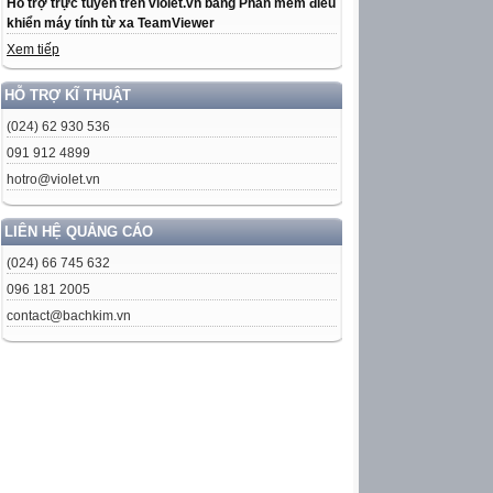
Hỗ trợ trực tuyến trên violet.vn bằng Phần mềm điều
khiển máy tính từ xa TeamViewer
Xem tiếp
HỖ TRỢ KĨ THUẬT
(024) 62 930 536
091 912 4899
hotro@violet.vn
LIÊN HỆ QUẢNG CÁO
(024) 66 745 632
096 181 2005
contact@bachkim.vn