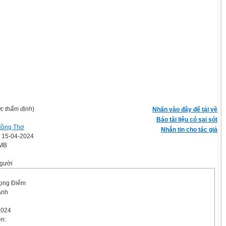
ợc thẩm định
)
Nhấn vào đây để tải về
Báo tài liệu có sai sót
Hồng Thơ
Nhắn tin cho tác giả
' 15-04-2024
 MB
gười
ọng Điểm
Anh
2024
ên: