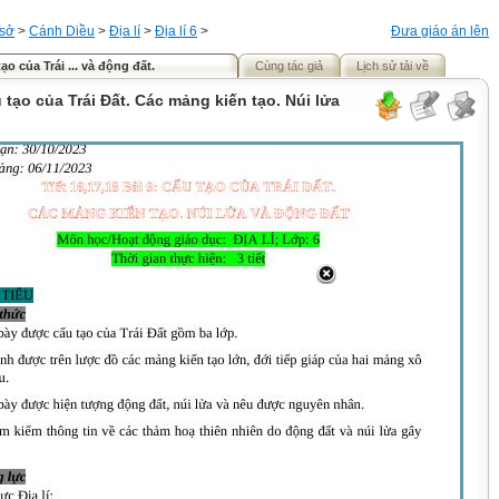
 sở
>
Cánh Diều
>
Địa lí
>
Địa lí 6
>
Đưa giáo án lên
ạo của Trái ... và động đất.
Cùng tác giả
Lịch sử tải về
u tạo của Trái Đất. Các mảng kiến tạo. Núi lửa