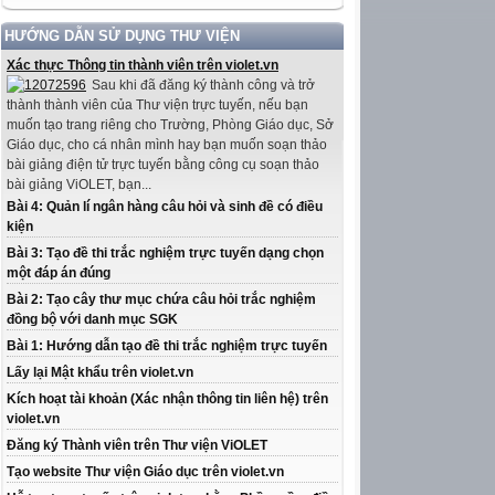
HƯỚNG DẪN SỬ DỤNG THƯ VIỆN
Xác thực Thông tin thành viên trên violet.vn
Sau khi đã đăng ký thành công và trở
thành thành viên của Thư viện trực tuyến, nếu bạn
muốn tạo trang riêng cho Trường, Phòng Giáo dục, Sở
Giáo dục, cho cá nhân mình hay bạn muốn soạn thảo
bài giảng điện tử trực tuyến bằng công cụ soạn thảo
bài giảng ViOLET, bạn...
Bài 4: Quản lí ngân hàng câu hỏi và sinh đề có điều
kiện
Bài 3: Tạo đề thi trắc nghiệm trực tuyến dạng chọn
một đáp án đúng
Bài 2: Tạo cây thư mục chứa câu hỏi trắc nghiệm
đồng bộ với danh mục SGK
Bài 1: Hướng dẫn tạo đề thi trắc nghiệm trực tuyến
Lấy lại Mật khẩu trên violet.vn
Kích hoạt tài khoản (Xác nhận thông tin liên hệ) trên
violet.vn
Đăng ký Thành viên trên Thư viện ViOLET
Tạo website Thư viện Giáo dục trên violet.vn