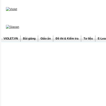
ViOLET.VN
Bài giảng
Giáo án
Đề thi & Kiểm tra
Tư liệu
E-Lea