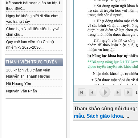
Kế hoạch bài soạn giáo án lớp 1
theo SGK...
Ngày hè không biết đi đâu chơi,
vào trang thầy...
Chào bạn N, tài liệu siêu hay và
chỉn chu...
Quy chế làm việc của Chi bộ
nhiệm kỳ 2025-2030...
THÀNH VIÊN TRỰC TUYẾN
268 khách và 3 thành viên
Nguyễn Thị Thanh Hương
Hồ Hoàng Yến
Nguyễn Văn Phấn
1
Tham khảo cùng nội dung:
mẫu
,
Sách giáo khoa
,
...