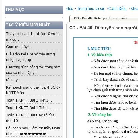
Gốc
>
Trung học cơ sở
>
Cánh Diều
>
Khoa
THƯ MỤC
CD - Bài 40. Di truyền học người
CÁC Ý KIẾN MỚI NHẤT
CD - Bài 40. Di truyền học người
Thầy có bsach1 bài tập 10 và 11
mà có...
Cảm ơn thầy!...
Biểu tập thể Chi bộ xây dựng
nhiệm vụ trọng...
Chương trình công tác trọng tâm
của cá nhân Quý...
rất hay...
Kế hoạch giảng dạy lớp 4 SGK -
KNTT Môn...
Toán 1 KNTT. Bài 1 Tiết 2....
Toán 1 KNTT. Bài 1 Tiết 1....
Toán 1 KNTT. Bài Các số từ 0
đến 10...
Bài soạn hay. Cảm ơn thầy Nam
nhiều nhé ❤️❤️❤️❤️❤️❤️...