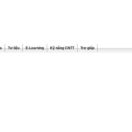
ra
Tư liệu
E-Learning
Kỹ năng CNTT
Trợ giúp