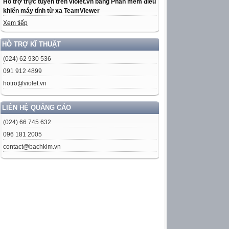
Hỗ trợ trực tuyến trên violet.vn bằng Phần mềm điều
khiển máy tính từ xa TeamViewer
Xem tiếp
HỖ TRỢ KĨ THUẬT
(024) 62 930 536
091 912 4899
hotro@violet.vn
LIÊN HỆ QUẢNG CÁO
(024) 66 745 632
096 181 2005
contact@bachkim.vn