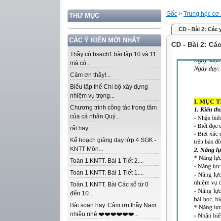
Gốc
>
Trung học cơ
THƯ MỤC
CD - Bài 2: Các 
CÁC Ý KIẾN MỚI NHẤT
CD - Bài 2: Cá
Thầy có bsach1 bài tập 10 và 11
mà có...
Cảm ơn thầy!...
Biểu tập thể Chi bộ xây dựng
nhiệm vụ trọng...
Chương trình công tác trọng tâm
của cá nhân Quý...
rất hay...
Kế hoạch giảng dạy lớp 4 SGK -
KNTT Môn...
Toán 1 KNTT. Bài 1 Tiết 2....
Toán 1 KNTT. Bài 1 Tiết 1....
Toán 1 KNTT. Bài Các số từ 0
đến 10...
Bài soạn hay. Cảm ơn thầy Nam
nhiều nhé ❤️❤️❤️❤️❤️❤️...