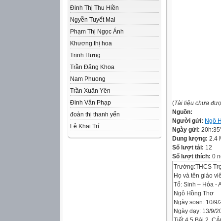
Đinh Thị Thu Hiền
Ngyễn Tuyết Mai
Phạm Thị Ngọc Ánh
Khương thị hoa
Trịnh Hưng
Trần Đăng Khoa
Nam Phuong
Trần Xuân Yên
Đinh Văn Phạp
(
Tài liệu chưa đư
Nguồn:
đoàn thị thanh yến
Người gửi:
Ngô 
Lê Khai Trí
Ngày gửi:
20h:35
Dung lượng:
2.4
Số lượt tải:
12
Số lượt thích:
0 n
Trường:THCS Tr
Họ và tên giáo vi
Tổ: Sinh – Hóa - 
Ngô Hồng Thơ
Ngày soạn: 10/9/
Ngày dạy: 13/9/2
Tiết 4,5 Bài 2.