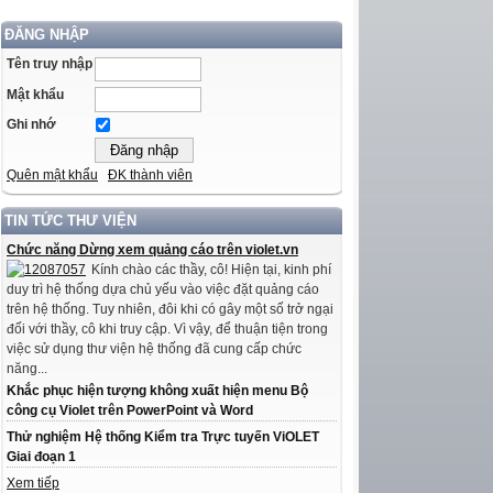
ĐĂNG NHẬP
Tên truy nhập
Mật khẩu
Ghi nhớ
Quên mật khẩu
ĐK thành viên
TIN TỨC THƯ VIỆN
Chức năng Dừng xem quảng cáo trên violet.vn
Kính chào các thầy, cô! Hiện tại, kinh phí
duy trì hệ thống dựa chủ yếu vào việc đặt quảng cáo
trên hệ thống. Tuy nhiên, đôi khi có gây một số trở ngại
đối với thầy, cô khi truy cập. Vì vậy, để thuận tiện trong
việc sử dụng thư viện hệ thống đã cung cấp chức
năng...
Khắc phục hiện tượng không xuất hiện menu Bộ
công cụ Violet trên PowerPoint và Word
Thử nghiệm Hệ thống Kiểm tra Trực tuyến ViOLET
Giai đoạn 1
Xem tiếp