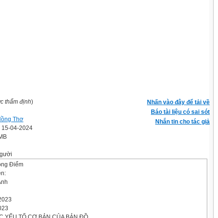
ợc thẩm định
)
Nhấn vào đây để tải về
Báo tài liệu có sai sót
Hồng Thơ
Nhắn tin cho tác giả
' 15-04-2024
 MB
gười
ọng Điểm
ên:
Anh
2023
023
 CÁC YẾU TỐ CƠ BẢN CỦA BẢN ĐỒ