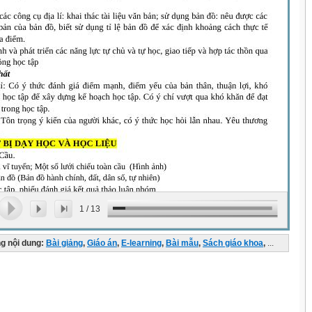
1
/
13
g nội dung:
Bài giảng
,
Giáo án
,
E-learning
,
Bài mẫu
,
Sách giáo khoa
,
...