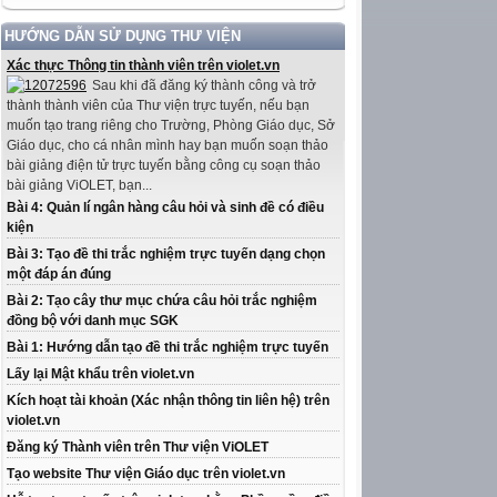
HƯỚNG DẪN SỬ DỤNG THƯ VIỆN
Xác thực Thông tin thành viên trên violet.vn
Sau khi đã đăng ký thành công và trở
thành thành viên của Thư viện trực tuyến, nếu bạn
muốn tạo trang riêng cho Trường, Phòng Giáo dục, Sở
Giáo dục, cho cá nhân mình hay bạn muốn soạn thảo
bài giảng điện tử trực tuyến bằng công cụ soạn thảo
bài giảng ViOLET, bạn...
Bài 4: Quản lí ngân hàng câu hỏi và sinh đề có điều
kiện
Bài 3: Tạo đề thi trắc nghiệm trực tuyến dạng chọn
một đáp án đúng
Bài 2: Tạo cây thư mục chứa câu hỏi trắc nghiệm
đồng bộ với danh mục SGK
Bài 1: Hướng dẫn tạo đề thi trắc nghiệm trực tuyến
Lấy lại Mật khẩu trên violet.vn
Kích hoạt tài khoản (Xác nhận thông tin liên hệ) trên
violet.vn
Đăng ký Thành viên trên Thư viện ViOLET
Tạo website Thư viện Giáo dục trên violet.vn