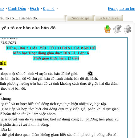
 sở
>
Cánh Diều
>
Địa lí
>
Địa lí 6
>
Đưa giáo án lên
yếu tố cơ ... của bản đồ.
Cùng tác giả
Lịch sử tải về
c yếu tố cơ bản của bản đồ.