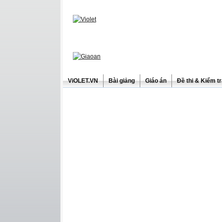
ViOLET.VN
Bài giảng
Giáo án
Đề thi & Kiểm t