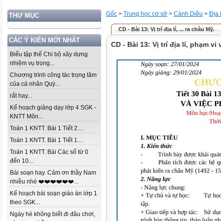
Gốc
>
Trung học cơ sở
>
Cánh Diều
>
Địa l
THƯ MỤC
CD - Bài 13: Vị trí địa lí, ... ra châu Mỹ.
CÁC Ý KIẾN MỚI NHẤT
CD - Bài 13: Vị trí địa lí, phạm v
Biểu tập thể Chi bộ xây dựng
nhiệm vụ trọng...
Chương trình công tác trọng tâm
của cá nhân Quý...
rất hay...
Kế hoạch giảng dạy lớp 4 SGK -
KNTT Môn...
Toán 1 KNTT. Bài 1 Tiết 2....
Toán 1 KNTT. Bài 1 Tiết 1....
Toán 1 KNTT. Bài Các số từ 0
đến 10...
Bài soạn hay. Cảm ơn thầy Nam
nhiều nhé ❤️❤️❤️❤️❤️❤️...
Kế hoạch bài soạn giáo án lớp 1
theo SGK...
Ngày hè không biết đi đâu chơi,