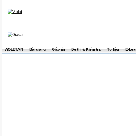
ViOLET.VN
Bài giảng
Giáo án
Đề thi & Kiểm tra
Tư liệu
E-Lea