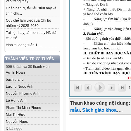
vào trang thầy...
Chào bạn N, tài liệu siêu hay và
chỉn chu...
Quy chế làm việc của Chi bộ
nhiệm kỳ 2025-2030...
Tài liệu hay, cảm ơn thầy HN đã
chia sẻ....
trinh thi oang tuần 1 ...
THÀNH VIÊN TRỰC TUYẾN
506 khách và 30 thành viên
Vũ Trí Hoan
bach thang
Lương Ngọc Ánh
1
Nguyễn Phương Anh
Lê Hồng Anh
Tham khảo cùng nội dung:
Phạm Thị Minh Phụng
mẫu
,
Sách giáo khoa
,
...
Mùi Thi Đức
Nguyễn Ngọc
lý bá ngọc