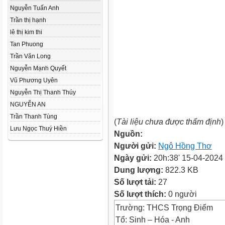
Nguyễn Tuấn Anh
Trần thị hạnh
lê thị kim thi
Tan Phuong
Trần Văn Long
Nguyễn Mạnh Quyết
Vũ Phương Uyên
Nguyễn Thị Thanh Thúy
NGUYỄN AN
Trần Thanh Tùng
(
Tài liệu chưa được thẩm định
)
Lưu Ngọc Thuý Hiền
Nguồn:
Người gửi:
Ngô Hồng Thơ
Ngày gửi:
20h:38' 15-04-2024
Dung lượng:
822.3 KB
Số lượt tải:
27
Số lượt thích:
0 người
Trường: THCS Trọng Điểm
Tổ: Sinh – Hóa - Anh