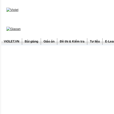
ViOLET.VN
Bài giảng
Giáo án
Đề thi & Kiểm tra
Tư liệu
E-Lea