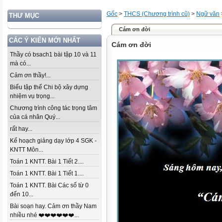
Gốc
>
THCS (Chương trình cũ)
>
Ngữ văn
THƯ MỤC
Cám ơn đời
CÁC Ý KIẾN MỚI NHẤT
Cám ơn đời
Thầy có bsach1 bài tập 10 và 11
mà có...
Cảm ơn thầy!...
Biểu tập thể Chi bộ xây dựng
nhiệm vụ trọng...
Chương trình công tác trọng tâm
của cá nhân Quý...
rất hay...
Kế hoạch giảng dạy lớp 4 SGK -
KNTT Môn...
Toán 1 KNTT. Bài 1 Tiết 2....
Toán 1 KNTT. Bài 1 Tiết 1....
Toán 1 KNTT. Bài Các số từ 0
đến 10...
Bài soạn hay. Cảm ơn thầy Nam
nhiều nhé ❤️❤️❤️❤️❤️❤️...