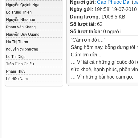
Người gửi:
Cao Phuoc Dai
(
tr
Nguyễn Quỳnh Nga
Ngày gửi:
19h:58' 19-07-2010
Lo Trung Thien
Dung lượng:
1'008.5 KB
Nguyễn Như hảo
Số lượt tải:
62
Phạm Văn Khang
Số lượt thích:
0 người
Nguyễn Duy Quang
“Cám ơn đời…”
Hà Thị Thơm
Sáng hôm nay, bỗng dưng tôi 
nguyễn thị phương
Cám ơn đời...
Lê Thị Diệp
… Vì tất cả những gì cuộc đời đ
Trần Đình Chiểu
sức khoẻ, hạnh phúc, phồn vin
Phạm Thủy
… Vì những bài học cam go,
Lê Hữu Nam
nhờ đó mà tôi hiểu rõ mình hơ
Cám ơn đời...
… Vì những thất bại tôi kinh qu
nhờ đó mà tôi học được lòng 
ý thức rằng mình không được n
và hiểu rằng những người khác
thì cũng cần được nâng đỡ tiếp
… Vì những cơ hội