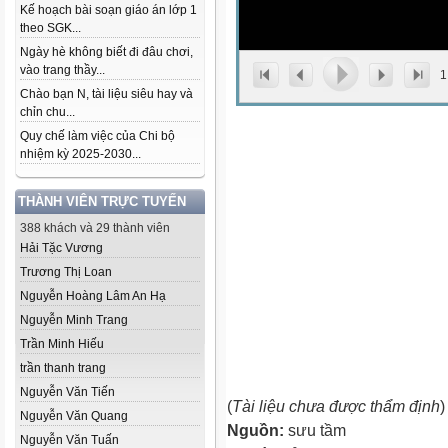
Kế hoạch bài soạn giáo án lớp 1
theo SGK...
Ngày hè không biết đi đâu chơi,
vào trang thầy...
1
Chào bạn N, tài liệu siêu hay và
chỉn chu...
Quy chế làm việc của Chi bộ
nhiệm kỳ 2025-2030...
THÀNH VIÊN TRỰC TUYẾN
388 khách và 29 thành viên
Hải Tặc Vương
Trương Thị Loan
Nguyễn Hoàng Lâm An Hạ
Nguyễn Minh Trang
Trần Minh Hiếu
trần thanh trang
Nguyễn Văn Tiến
(
Tài liệu chưa được thẩm định
)
Nguyễn Văn Quang
Nguồn:
sưu tầm
Nguyễn Văn Tuấn