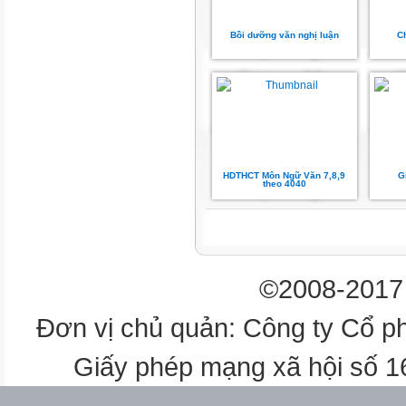
Cám ơn đời...
… Vì niềm vui thật đơn sơ là 
Bồi dưỡng văn nghị luận
C
SỐNG
Cám ơn đời...
Cám ơn đời… mỗi sớm mai th
Tôi có thêm ngày nữa để yêu 
Nhạc phẩm : Beethoven’s Sile
Trình bày: Ernesto Cortazar
Hình ảnh: Lise Tardif
HDTHCT Môn Ngữ Văn 7,8,9
G
theo 4040
©2008-2017 
Đơn vị chủ quản: Công ty Cổ p
Giấy phép mạng xã hội số 