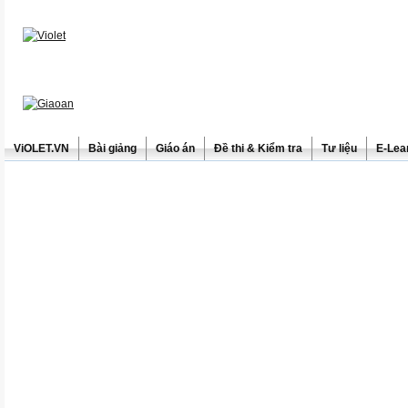
ViOLET.VN
Bài giảng
Giáo án
Đề thi & Kiểm tra
Tư liệu
E-Lea