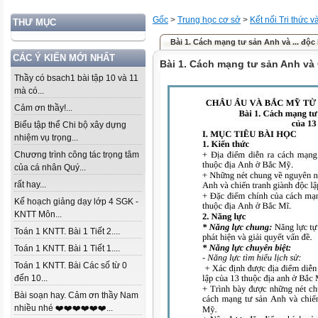
Gốc
>
Trung học cơ sở
>
Kết nối Tri thức 
THƯ MỤC
Bài 1. Cách mạng tư sản Anh và ... độc l
CÁC Ý KIẾN MỚI NHẤT
Bài 1. Cách mạng tư sản Anh và C
Thầy có bsach1 bài tập 10 và 11
mà có...
Cảm ơn thầy!...
Biểu tập thể Chi bộ xây dựng
nhiệm vụ trọng...
Chương trình công tác trọng tâm
của cá nhân Quý...
rất hay...
Kế hoạch giảng dạy lớp 4 SGK -
KNTT Môn...
Toán 1 KNTT. Bài 1 Tiết 2....
Toán 1 KNTT. Bài 1 Tiết 1....
Toán 1 KNTT. Bài Các số từ 0
đến 10...
Bài soạn hay. Cảm ơn thầy Nam
nhiều nhé ❤️❤️❤️❤️❤️❤️...