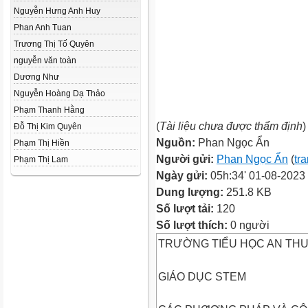
Nguyễn Hưng Anh Huy
Phan Anh Tuan
Trương Thị Tố Quyên
nguyễn văn toàn
Dương Như
Nguyễn Hoàng Dạ Thảo
Phạm Thanh Hằng
(
Tài liệu chưa được thẩm định
)
Đỗ Thị Kim Quyên
Nguồn:
Phan Ngọc Ẩn
Phạm Thị Hiền
Người gửi:
Phan Ngọc Ẩn
(
tr
Phạm Thị Lam
Ngày gửi:
05h:34' 01-08-2023
Dung lượng:
251.8 KB
Số lượt tải:
120
Số lượt thích:
0 người
TRƯỜNG TIỂU HỌC AN TH
GIÁO DỤC STEM