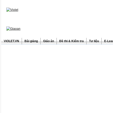
ViOLET.VN
Bài giảng
Giáo án
Đề thi & Kiểm tra
Tư liệu
E-Lea