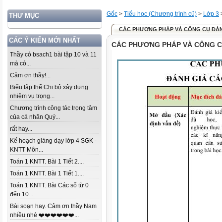
Gốc
>
Tiểu học (Chương trình cũ)
>
Lớp 3
THƯ MỤC
CÁC PHƯƠNG PHÁP VÀ CÔNG CỤ ĐÁN
CÁC Ý KIẾN MỚI NHẤT
CÁC PHƯƠNG PHÁP VÀ CÔNG C
Thầy có bsach1 bài tập 10 và 11
mà có...
Cảm ơn thầy!...
Biểu tập thể Chi bộ xây dựng
nhiệm vụ trọng...
Chương trình công tác trọng tâm
của cá nhân Quý...
rất hay...
Kế hoạch giảng dạy lớp 4 SGK -
KNTT Môn...
Toán 1 KNTT. Bài 1 Tiết 2....
Toán 1 KNTT. Bài 1 Tiết 1....
Toán 1 KNTT. Bài Các số từ 0
đến 10...
Bài soạn hay. Cảm ơn thầy Nam
nhiều nhé ❤️❤️❤️❤️❤️❤️...