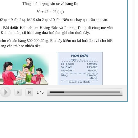
1
/
5