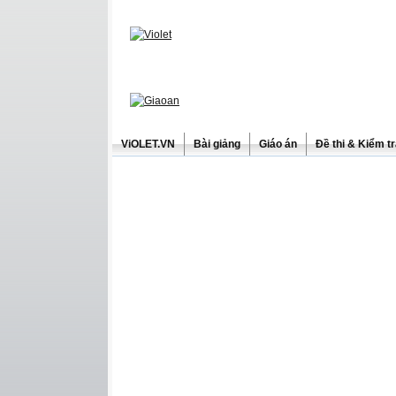
ViOLET.VN
Bài giảng
Giáo án
Đề thi & Kiểm t