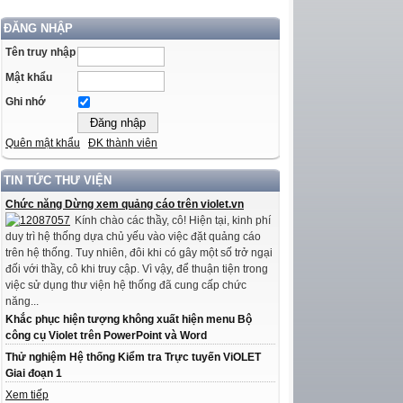
ĐĂNG NHẬP
Tên truy nhập
Mật khẩu
Ghi nhớ
Quên mật khẩu
ĐK thành viên
TIN TỨC THƯ VIỆN
Chức năng Dừng xem quảng cáo trên violet.vn
Kính chào các thầy, cô! Hiện tại, kinh phí
duy trì hệ thống dựa chủ yếu vào việc đặt quảng cáo
trên hệ thống. Tuy nhiên, đôi khi có gây một số trở ngại
đối với thầy, cô khi truy cập. Vì vậy, để thuận tiện trong
việc sử dụng thư viện hệ thống đã cung cấp chức
năng...
Khắc phục hiện tượng không xuất hiện menu Bộ
công cụ Violet trên PowerPoint và Word
Thử nghiệm Hệ thống Kiểm tra Trực tuyến ViOLET
Giai đoạn 1
Xem tiếp