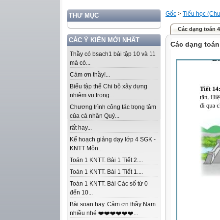
Gốc
>
Tiểu học (Chư
THƯ MỤC
Các dạng toán 4
CÁC Ý KIẾN MỚI NHẤT
Các dạng toán
Thầy có bsach1 bài tập 10 và 11
mà có...
Cảm ơn thầy!...
Biểu tập thể Chi bộ xây dựng
nhiệm vụ trọng...
Chương trình công tác trọng tâm
của cá nhân Quý...
rất hay...
Kế hoạch giảng dạy lớp 4 SGK -
KNTT Môn...
Toán 1 KNTT. Bài 1 Tiết 2....
Toán 1 KNTT. Bài 1 Tiết 1....
Toán 1 KNTT. Bài Các số từ 0
đến 10...
Bài soạn hay. Cảm ơn thầy Nam
nhiều nhé ❤️❤️❤️❤️❤️❤️...