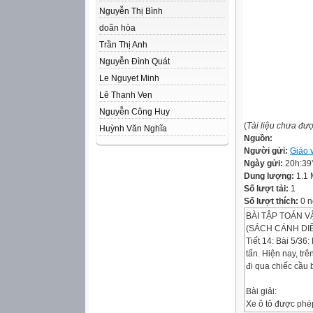
Nguyễn Thị Bình
doãn hòa
Trần Thị Anh
Nguyễn Đình Quát
Le Nguyet Minh
Lê Thanh Ven
Nguyễn Công Huy
(
Tài liệu chưa đư
Huỳnh Văn Nghĩa
Nguồn:
Người gửi:
Giáo 
Ngày gửi:
20h:39
Dung lượng:
1.1
Số lượt tải:
1
Số lượt thích:
0 n
BÀI TẬP TOÁN 
(SÁCH CÁNH DI
Tiết 14: Bài 5/36
tấn. Hiện nay, tr
đi qua chiếc cầu
Bài giải:
Xe ô tô được phép