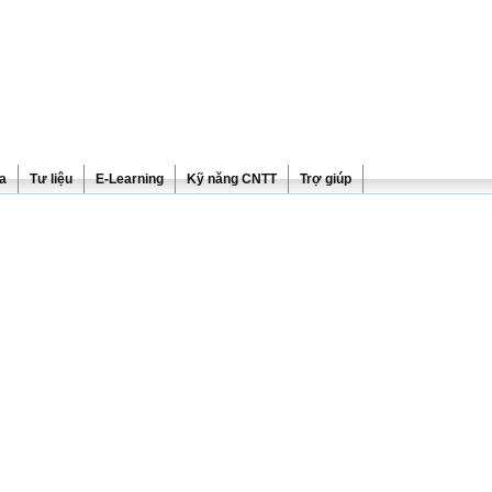
ra
Tư liệu
E-Learning
Kỹ năng CNTT
Trợ giúp