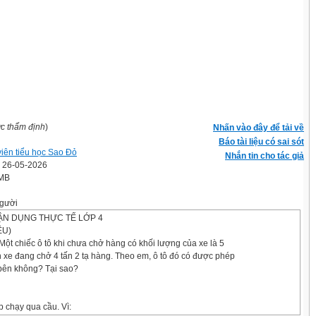
ợc thẩm định
)
Nhấn vào đây để tải về
Báo tài liệu có sai sót
viên tiểu học Sao Đỏ
Nhắn tin cho tác giả
' 26-05-2026
 MB
gười
VẬN DỤNG THỰC TẾ LỚP 4
ỀU)
: Một chiếc ô tô khi chưa chở hàng có khối lượng của xe là 5
ên xe đang chở 4 tấn 2 tạ hàng. Theo em, ô tô đó có được phép
 bên không? Tại sao?
 chạy qua cầu. Vì: