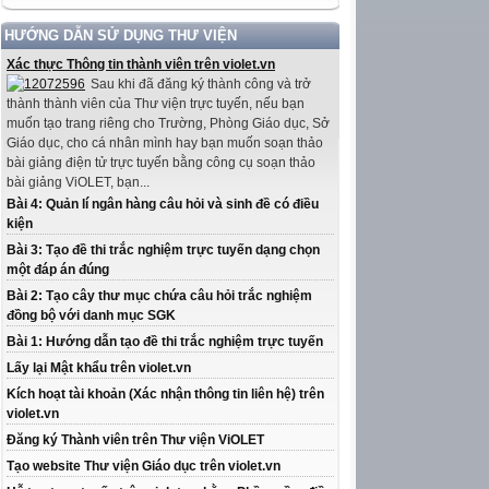
HƯỚNG DẪN SỬ DỤNG THƯ VIỆN
Xác thực Thông tin thành viên trên violet.vn
Sau khi đã đăng ký thành công và trở
thành thành viên của Thư viện trực tuyến, nếu bạn
muốn tạo trang riêng cho Trường, Phòng Giáo dục, Sở
Giáo dục, cho cá nhân mình hay bạn muốn soạn thảo
bài giảng điện tử trực tuyến bằng công cụ soạn thảo
bài giảng ViOLET, bạn...
Bài 4: Quản lí ngân hàng câu hỏi và sinh đề có điều
kiện
Bài 3: Tạo đề thi trắc nghiệm trực tuyến dạng chọn
một đáp án đúng
Bài 2: Tạo cây thư mục chứa câu hỏi trắc nghiệm
đồng bộ với danh mục SGK
Bài 1: Hướng dẫn tạo đề thi trắc nghiệm trực tuyến
Lấy lại Mật khẩu trên violet.vn
Kích hoạt tài khoản (Xác nhận thông tin liên hệ) trên
violet.vn
Đăng ký Thành viên trên Thư viện ViOLET
Tạo website Thư viện Giáo dục trên violet.vn