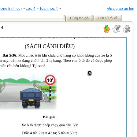
ơng trình cũ)
>
Lớp 4
>
Toán học 4
>
Đưa giáo án lên
Cùng tác giả
Lịch sử tải về
 4