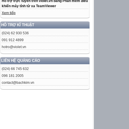
Hỗ trợ trực tuyến trên violet.vn bằng Phần mềm điều
khiển máy tính từ xa TeamViewer
Xem tiếp
HỖ TRỢ KĨ THUẬT
(024) 62 930 536
091 912 4899
hotro@violet.vn
LIÊN HỆ QUẢNG CÁO
(024) 66 745 632
096 181 2005
contact@bachkim.vn