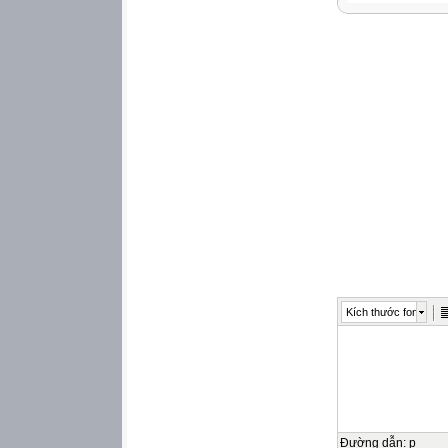
Đổi: 4 tấn 2 tạ = 4
Tổng khối lượng c
50 + 42 = 92 ( tạ)
Đổi 92 tạ = 9 tấn 
Tiết 27: Bài 4/6
siêu thị. Khi tín
Mẹ đưa cho cô bá
cô bán hàng cần t
Bài giải:
Cô bán hàng phải t
500 000 – 330 00
Đáp số: 170 000 
Tiết 30: Bài 6/75
trung bình của b
nào ngập đầu mìn
sao?
Kích thước font
Bài giải:
Đức nghĩ như vậy 
có nghĩa là có c
160cm, …). Vậy Đ
Tiết 37: Bài 4/86
nghe hướng dẫn c
tiết kiệm được bao
Đường dẫn
:
p