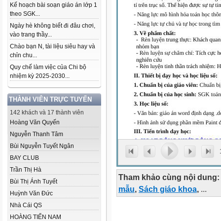
Kế hoạch bài soạn giáo án lớp 1
theo SGK...
Ngày hè không biết đi đâu chơi,
vào trang thầy...
Chào bạn N, tài liệu siêu hay và
chỉn chu...
Quy chế làm việc của Chi bộ
nhiệm kỳ 2025-2030...
THÀNH VIÊN TRỰC TUYẾN
142 khách và 17 thành viên
Hoàng Văn Quyến
Nguyễn Thanh Tâm
Bùi Nguyễn Tuyết Ngân
BAY CLUB
Trần Thị Hà
Tham khảo cùng nội dung:
Bùi Thị Ánh Tuyết
mẫu
,
Sách giáo khoa
,
...
Huỳnh Văn Đức
Nhà Cái QS
HOÀNG TIẾN NAM