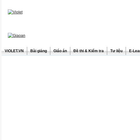
ViOLET.VN
Bài giảng
Giáo án
Đề thi & Kiểm tra
Tư liệu
E-Lea