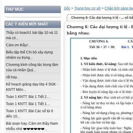
Gốc
>
Trung học cơ sở
>
Chân trời sáng tạ
THƯ MỤC
Chương 6: Các đại lượng tỉ lệ - ... số 
CÁC Ý KIẾN MỚI NHẤT
Chương 6: Các đại lượng tỉ lệ - Bà
Thầy có bsach1 bài tập 10 và 11
bằng nhau.
mà có...
Cảm ơn thầy!...
Biểu tập thể Chi bộ xây dựng
nhiệm vụ trọng...
Chương trình công tác trọng tâm
của cá nhân Quý...
rất hay...
Kế hoạch giảng dạy lớp 4 SGK -
KNTT Môn...
Toán 1 KNTT. Bài 1 Tiết 2....
Toán 1 KNTT. Bài 1 Tiết 1....
Toán 1 KNTT. Bài Các số từ 0
đến 10...
Bài soạn hay. Cảm ơn thầy Nam
nhiều nhé ❤️❤️❤️❤️❤️❤️...