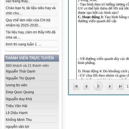
vào trang thầy...
Chào bạn N, tài liệu siêu hay và
chỉn chu...
Quy chế làm việc của Chi bộ
nhiệm kỳ 2025-2030...
Tài liệu hay, cảm ơn thầy HN đã
chia sẻ....
trinh thi oang tuần 1 ...
THÀNH VIÊN TRỰC TUYẾN
880 khách và 21 thành viên
Nguyễn Thái Oanh
Nguyễn Thị Quỳnh
lương thị viên
1
Diep Quoc Quang
Nguyễn duy Khá
Triệu Văn Hải
Lê Diệu Hạnh
Khổng Minh Thu
nguyễn văn lợi