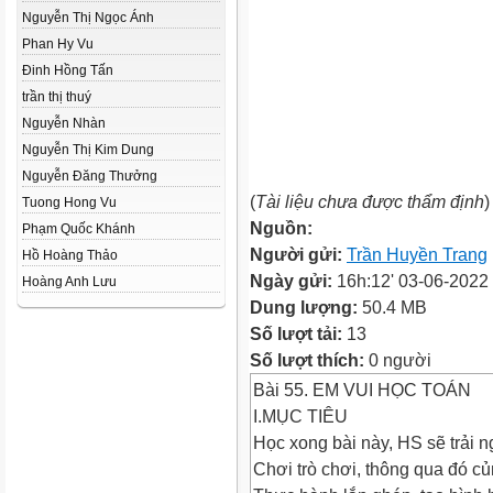
Nguyễn Thị Ngọc Ánh
Phan Hy Vu
Đinh Hồng Tấn
trần thị thuý
Nguyễn Nhàn
Nguyễn Thị Kim Dung
Nguyễn Đăng Thưởng
(
Tài liệu chưa được thẩm định
)
Tuong Hong Vu
Nguồn:
Phạm Quốc Khánh
Người gửi:
Trần Huyền Trang
Hồ Hoàng Thảo
Ngày gửi:
16h:12' 03-06-2022
Hoàng Anh Lưu
Dung lượng:
50.4 MB
Số lượt tải:
13
Số lượt thích:
0 người
Bài 55. EM VUI HỌC TOÁN
I.MỤC TIÊU
Học xong bài này, HS sẽ trải 
Chơi trò chơi, thông qua đó củn