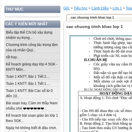
Gốc
>
Tiểu học
>
Cánh Diều
>
Lớp 1
>
Toá
THƯ MỤC
cac chuong trinh khac lop 1
CÁC Ý KIẾN MỚI NHẤT
cac chuong trinh khac lop 1
Biểu tập thể Chi bộ xây dựng
nhiệm vụ trọng...
Chương trình công tác trọng tâm
của cá nhân Quý...
rất hay...
Kế hoạch giảng dạy lớp 4 SGK -
KNTT Môn...
Toán 1 KNTT. Bài 1 Tiết 2....
Toán 1 KNTT. Bài 1 Tiết 1....
Toán 1 KNTT. Bài Các số từ 0
đến 10...
Bài soạn hay. Cảm ơn thầy Nam
nhiều nhé ❤️❤️❤️❤️❤️❤️...
Kế hoạch bài soạn giáo án lớp 1
theo SGK...
Ngày hè không biết đi đâu chơi,