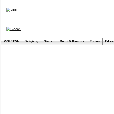
ViOLET.VN
Bài giảng
Giáo án
Đề thi & Kiểm tra
Tư liệu
E-Lea