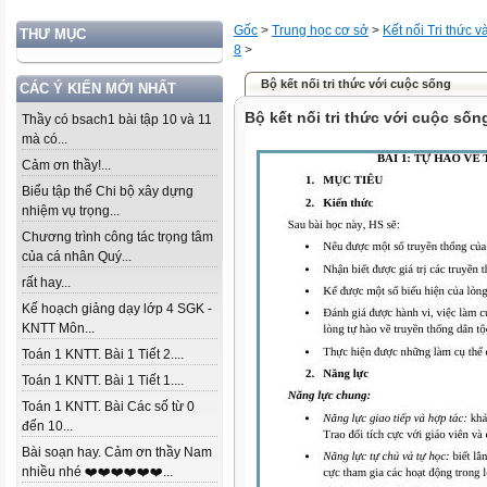
Gốc
>
Trung học cơ sở
>
Kết nối Tri thức 
THƯ MỤC
8
>
Bộ kết nối tri thức với cuộc sống
CÁC Ý KIẾN MỚI NHẤT
Bộ kết nối tri thức với cuộc sốn
Thầy có bsach1 bài tập 10 và 11
mà có...
Cảm ơn thầy!...
Biểu tập thể Chi bộ xây dựng
nhiệm vụ trọng...
Chương trình công tác trọng tâm
của cá nhân Quý...
rất hay...
Kế hoạch giảng dạy lớp 4 SGK -
KNTT Môn...
Toán 1 KNTT. Bài 1 Tiết 2....
Toán 1 KNTT. Bài 1 Tiết 1....
Toán 1 KNTT. Bài Các số từ 0
đến 10...
Bài soạn hay. Cảm ơn thầy Nam
nhiều nhé ❤️❤️❤️❤️❤️❤️...