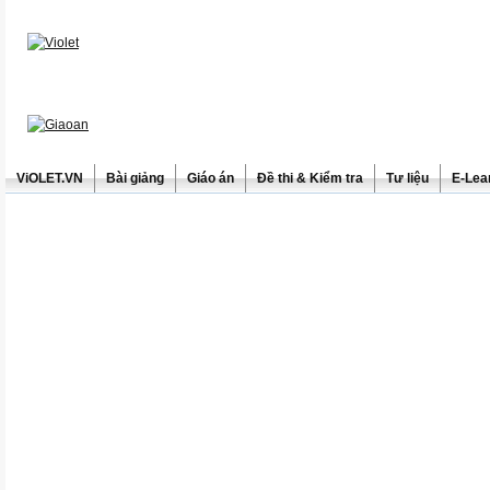
ViOLET.VN
Bài giảng
Giáo án
Đề thi & Kiểm tra
Tư liệu
E-Lea