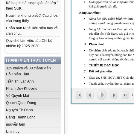
Kế hoạch bài soạn giáo án lớp 1
theo SGK...
Ngày hè không biết đi đâu chơi,
vào trang thầy...
Chào bạn N, tài liệu siêu hay và
chỉn chu...
Quy chế làm việc của Chi bộ
nhiệm kỳ 2025-2030...
THÀNH VIÊN TRỰC TUYẾN
329 khách và 30 thành viên
Hồ Thiện Tâm
Trần Thị Lan Anh
Phạm Duy Khương
1
Vũ Quỳnh Mai
Quach Quoc Dung
Nguyªn Tè Oanh
Đặng Thành Long
nguyễn tâm
kim thuy