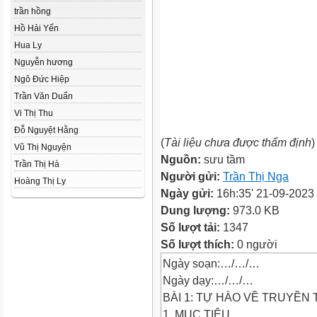
trần hồng
Hồ Hải Yến
Hua Ly
Nguyễn hương
Ngô Đức Hiệp
Trần Văn Duẩn
Vi Thị Thu
Đỗ Nguyệt Hằng
(
Tài liệu chưa được thẩm định
)
Vũ Thị Nguyện
Nguồn:
sưu tầm
Trần Thị Hà
Người gửi:
Trần Thị Nga
Hoàng Thị Ly
Ngày gửi:
16h:35' 21-09-2023
Dung lượng:
973.0 KB
Số lượt tải:
1347
Số lượt thích:
0 người
Ngày soạn:…/…/…
Ngày dạy:…/…/…
BÀI 1: TỰ HÀO VỀ TRUYỀN
1. MỤC TIÊU