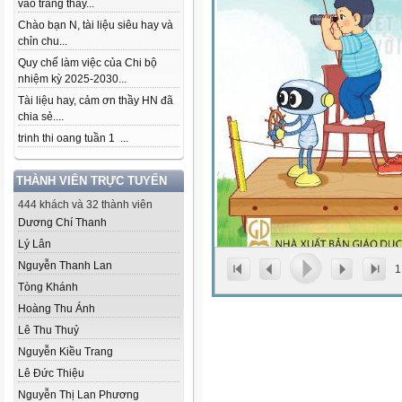
vào trang thầy...
Chào bạn N, tài liệu siêu hay và
chỉn chu...
Quy chế làm việc của Chi bộ
nhiệm kỳ 2025-2030...
Tài liệu hay, cảm ơn thầy HN đã
chia sẻ....
trinh thi oang tuần 1 ...
THÀNH VIÊN TRỰC TUYẾN
444 khách và 32 thành viên
Dương Chí Thanh
Lý Lân
Nguyễn Thanh Lan
1
Tòng Khánh
Hoàng Thu Ánh
Lê Thu Thuỷ
Nguyễn Kiều Trang
Lê Đức Thiệu
Nguyễn Thị Lan Phương