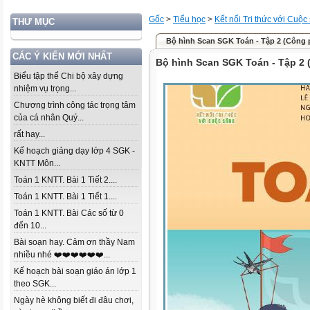
Gốc
>
Tiểu học
>
Kết nối Tri thức với Cuộc
THƯ MỤC
Bộ hình Scan SGK Toán - Tập 2 (Công 
CÁC Ý KIẾN MỚI NHẤT
Bộ hình Scan SGK Toán - Tập 2 
Biểu tập thể Chi bộ xây dựng
nhiệm vụ trọng...
Chương trình công tác trọng tâm
của cá nhân Quý...
rất hay...
Kế hoạch giảng dạy lớp 4 SGK -
KNTT Môn...
Toán 1 KNTT. Bài 1 Tiết 2....
Toán 1 KNTT. Bài 1 Tiết 1....
Toán 1 KNTT. Bài Các số từ 0
đến 10...
Bài soạn hay. Cảm ơn thầy Nam
nhiều nhé ❤️❤️❤️❤️❤️❤️...
Kế hoạch bài soạn giáo án lớp 1
theo SGK...
Ngày hè không biết đi đâu chơi,