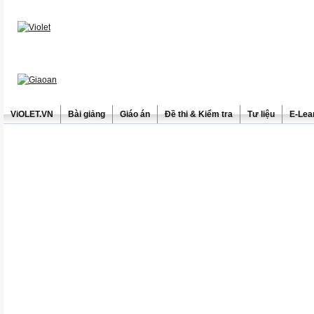
ViOLET.VN
Bài giảng
Giáo án
Đề thi & Kiểm tra
Tư liệu
E-Lea