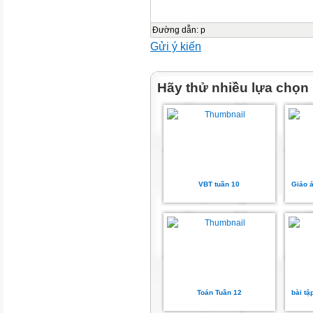
Đường dẫn
:
p
Gửi ý kiến
Hãy thử nhiều lựa chọn
VBT tuần 10
Giáo á
Toán Tuần 12
bài tậ