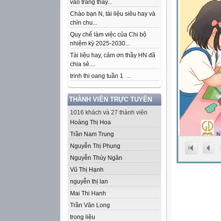
vào trang thầy...
Chào bạn N, tài liệu siêu hay và
chỉn chu...
Quy chế làm việc của Chi bộ
nhiệm kỳ 2025-2030...
Tài liệu hay, cảm ơn thầy HN đã
chia sẻ....
trinh thi oang tuần 1 ...
THÀNH VIÊN TRỰC TUYẾN
1016 khách và 27 thành viên
Hoàng Thị Hoa
Trần Nam Trung
Nguyễn Thị Phụng
Nguyễn Thúy Ngân
Vũ Thị Hạnh
nguyễn thị lan
Mai Thi Hanh
Trần Văn Long
trong liệu