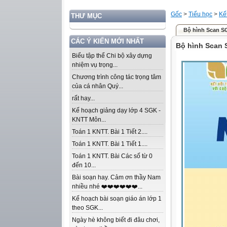
Gốc
>
Tiểu học
>
Kế
THƯ MỤC
Bộ hình Scan SG
CÁC Ý KIẾN MỚI NHẤT
Bộ hình Scan 
Biểu tập thể Chi bộ xây dựng
nhiệm vụ trọng...
Chương trình công tác trọng tâm
của cá nhân Quý...
rất hay...
Kế hoạch giảng dạy lớp 4 SGK -
KNTT Môn...
Toán 1 KNTT. Bài 1 Tiết 2....
Toán 1 KNTT. Bài 1 Tiết 1....
Toán 1 KNTT. Bài Các số từ 0
đến 10...
Bài soạn hay. Cảm ơn thầy Nam
nhiều nhé ❤️❤️❤️❤️❤️❤️...
Kế hoạch bài soạn giáo án lớp 1
theo SGK...
Ngày hè không biết đi đâu chơi,