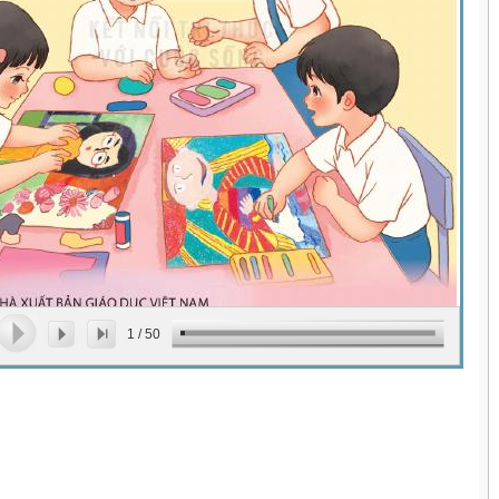
1
/
50