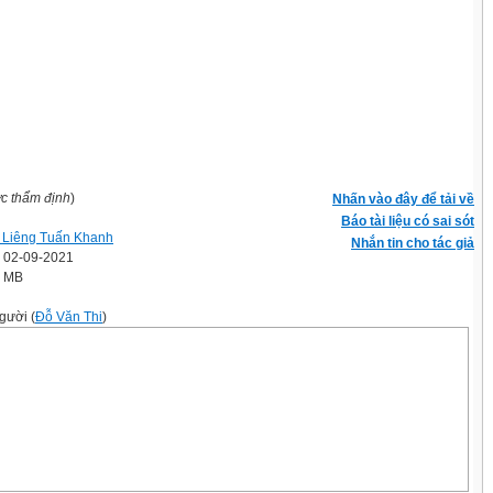
ợc thẩm định
)
Nhấn vào đây để tải về
Báo tài liệu có sai sót
Liêng Tuấn Khanh
Nhắn tin cho tác giả
' 02-09-2021
6 MB
gười (
Đỗ Văn Thi
)