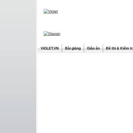
ViOLET.VN
Bài giảng
Giáo án
Đề thi & Kiểm t