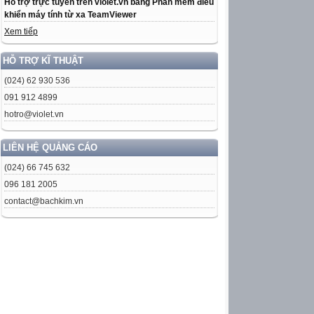
Hỗ trợ trực tuyến trên violet.vn bằng Phần mềm điều
khiển máy tính từ xa TeamViewer
Xem tiếp
HỖ TRỢ KĨ THUẬT
(024) 62 930 536
091 912 4899
hotro@violet.vn
LIÊN HỆ QUẢNG CÁO
(024) 66 745 632
096 181 2005
contact@bachkim.vn