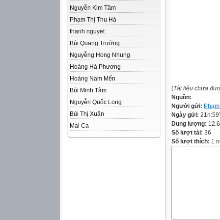
Nguyễn Kim Tâm
Phạm Thị Thu Hà
thanh nguyet
Bùi Quang Trường
Nguyễng Hong Nhung
Hoàng Hà Phương
Hoàng Nam Mến
(
Tài liệu chưa đư
Bùi Minh Tâm
Nguồn:
Nguyễn Quốc Long
Người gửi:
Phạm 
Bùi Thị Xuân
Ngày gửi:
21h:59
Dung lượng:
12.
Mai Ca
Số lượt tải:
36
Số lượt thích:
1 n