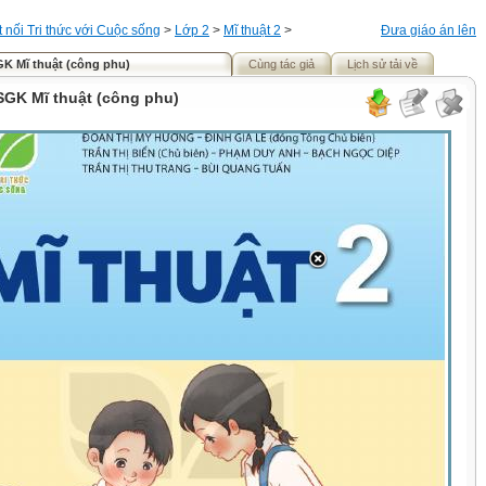
t nối Tri thức với Cuộc sống
>
Lớp 2
>
Mĩ thuật 2
>
Đưa giáo án lên
K Mĩ thuật (công phu)
Cùng tác giả
Lịch sử tải về
SGK Mĩ thuật (công phu)