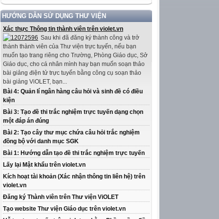
HƯỚNG DẪN SỬ DỤNG THƯ VIỆN
Xác thực Thông tin thành viên trên violet.vn
Sau khi đã đăng ký thành công và trở
thành thành viên của Thư viện trực tuyến, nếu bạn
muốn tạo trang riêng cho Trường, Phòng Giáo dục, Sở
Giáo dục, cho cá nhân mình hay bạn muốn soạn thảo
bài giảng điện tử trực tuyến bằng công cụ soạn thảo
bài giảng ViOLET, bạn...
Bài 4: Quản lí ngân hàng câu hỏi và sinh đề có điều
kiện
Bài 3: Tạo đề thi trắc nghiệm trực tuyến dạng chọn
một đáp án đúng
Bài 2: Tạo cây thư mục chứa câu hỏi trắc nghiệm
đồng bộ với danh mục SGK
Bài 1: Hướng dẫn tạo đề thi trắc nghiệm trực tuyến
Lấy lại Mật khẩu trên violet.vn
Kích hoạt tài khoản (Xác nhận thông tin liên hệ) trên
violet.vn
Đăng ký Thành viên trên Thư viện ViOLET
Tạo website Thư viện Giáo dục trên violet.vn