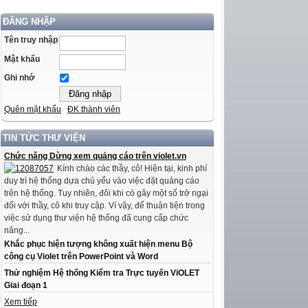
ĐĂNG NHẬP
Tên truy nhập
Mật khẩu
Ghi nhớ
Quên mật khẩu
ĐK thành viên
TIN TỨC THƯ VIỆN
Chức năng Dừng xem quảng cáo trên violet.vn
Kính chào các thầy, cô! Hiện tại, kinh phí
duy trì hệ thống dựa chủ yếu vào việc đặt quảng cáo
trên hệ thống. Tuy nhiên, đôi khi có gây một số trở ngại
đối với thầy, cô khi truy cập. Vì vậy, để thuận tiện trong
việc sử dụng thư viện hệ thống đã cung cấp chức
năng...
Khắc phục hiện tượng không xuất hiện menu Bộ
công cụ Violet trên PowerPoint và Word
Thử nghiệm Hệ thống Kiểm tra Trực tuyến ViOLET
Giai đoạn 1
Xem tiếp