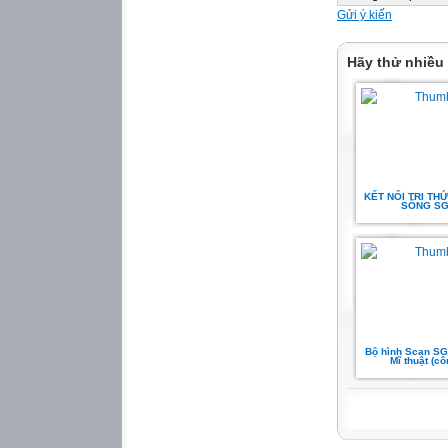
Gửi ý kiến
Hãy thử nhiều
KẾT NỐI TRI TH
SỐNG SG
Bộ hình Scan SG
Mĩ thuật (c