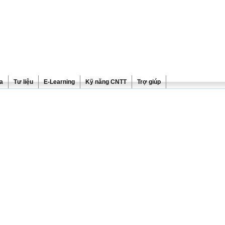
ra
Tư liệu
E-Learning
Kỹ năng CNTT
Trợ giúp