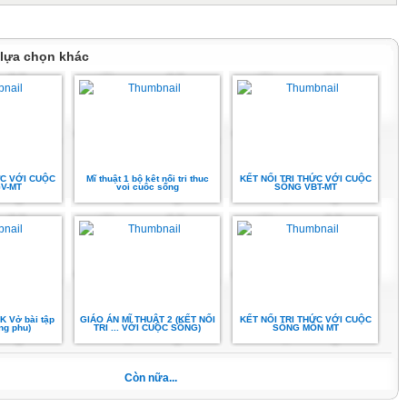
 lựa chọn khác
ỨC VỚI CUỘC
Mĩ thuật 1 bộ kêt nối tri thuc
KẾT NỐI TRI THỨC VỚI CUỘC
V-MT
voi cuôc sống
SỐNG VBT-MT
K Vở bài tập
GIÁO ÁN MĨ THUẬT 2 (KẾT NỐI
KẾT NỐI TRI THỨC VỚI CUỘC
ông phu)
TRI ... VỚI CUỘC SỐNG)
SỐNG MÔN MT
Còn nữa...