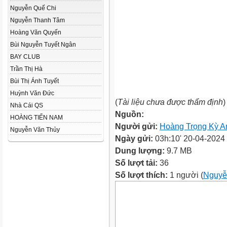
Nguyễn Quế Chi
Nguyễn Thanh Tâm
Hoàng Văn Quyến
Bùi Nguyễn Tuyết Ngân
BAY CLUB
Trần Thị Hà
Bùi Thị Ánh Tuyết
Huỳnh Văn Đức
(
Tài liệu chưa được thẩm định
)
Nhà Cái QS
Nguồn:
HOÀNG TIẾN NAM
Người gửi:
Hoàng Trọng Kỳ A
Nguyễn Văn Thủy
Ngày gửi:
03h:10' 20-04-2024
Dung lượng:
9.7 MB
Số lượt tải:
36
Số lượt thích:
1 người (
Nguyễ