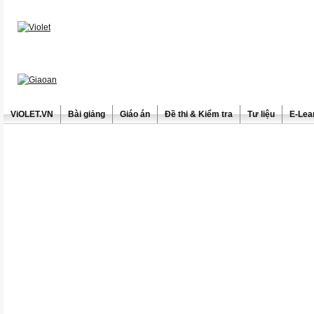
ViOLET.VN
Bài giảng
Giáo án
Đề thi & Kiểm tra
Tư liệu
E-Lea