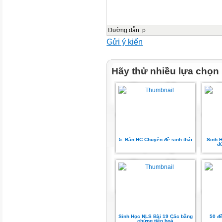
Đường dẫn
:
p
Gửi ý kiến
Hãy thử nhiều lựa chọn
5. Bản HC Chuyên đề sinh thái
Sinh 
đú
Sinh Học NLS Bài 19 Các bằng
50 đề
chứng tiến hoá