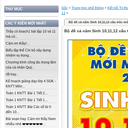
Gốc
>
Trung học phổ thông
>
Kết nối Tri t
THƯ MỤC
12
>
Bộ đề cả năm Sinh 10,11,12 cấu trúc mớ
CÁC Ý KIẾN MỚI NHẤT
Bộ đề cả năm Sinh 10,11,12 cấu 
Thầy có bsach1 bài tập 10 và 11
mà có...
Cảm ơn thầy!...
Biểu tập thể Chi bộ xây dựng
nhiệm vụ trọng...
Chương trình công tác trọng tâm
của cá nhân Quý...
rất hay...
Kế hoạch giảng dạy lớp 4 SGK -
KNTT Môn...
Toán 1 KNTT. Bài 1 Tiết 2....
Toán 1 KNTT. Bài 1 Tiết 1....
Toán 1 KNTT. Bài Các số từ 0
đến 10...
Bài soạn hay. Cảm ơn thầy Nam
nhiều nhé ❤️❤️❤️❤️❤️❤️...