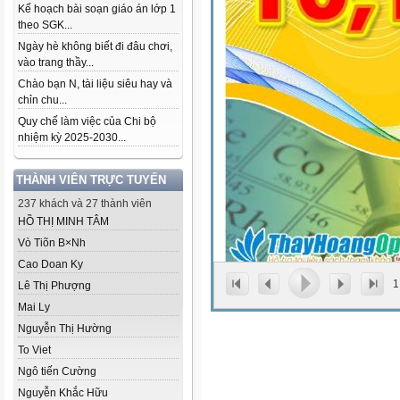
Kế hoạch bài soạn giáo án lớp 1
theo SGK...
Ngày hè không biết đi đâu chơi,
vào trang thầy...
Chào bạn N, tài liệu siêu hay và
chỉn chu...
Quy chế làm việc của Chi bộ
nhiệm kỳ 2025-2030...
THÀNH VIÊN TRỰC TUYẾN
237 khách và 27 thành viên
HỒ THỊ MINH TÂM
Vò Tiõn B×Nh
Cao Doan Ky
1
Lê Thị Phượng
Mai Ly
Nguyễn Thị Hường
To Viet
Ngô tiến Cường
Nguyễn Khắc Hữu