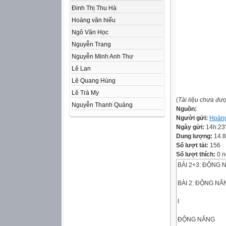
Đinh Thị Thu Hà
Hoàng văn hiếu
Ngô Văn Học
Nguyễn Trang
Nguyễn Minh Anh Thư
Lê Lan
Lê Quang Hùng
Lê Trà My
(
Tài liệu chưa đư
Nguyễn Thanh Quảng
Nguồn:
Người gửi:
Hoàng
Ngày gửi:
14h:23
Dung lượng:
14.
Số lượt tải:
156
Số lượt thích:
0 n
BÀI 2+3: ĐỘNG
BÀI 2: ĐỘNG NĂ
I
ĐỘNG NĂNG