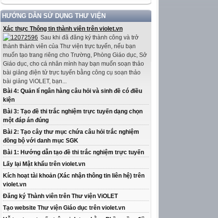
HƯỚNG DẪN SỬ DỤNG THƯ VIỆN
Xác thực Thông tin thành viên trên violet.vn
Sau khi đã đăng ký thành công và trở
thành thành viên của Thư viện trực tuyến, nếu bạn
muốn tạo trang riêng cho Trường, Phòng Giáo dục, Sở
Giáo dục, cho cá nhân mình hay bạn muốn soạn thảo
bài giảng điện tử trực tuyến bằng công cụ soạn thảo
bài giảng ViOLET, bạn...
Bài 4: Quản lí ngân hàng câu hỏi và sinh đề có điều
kiện
Bài 3: Tạo đề thi trắc nghiệm trực tuyến dạng chọn
một đáp án đúng
Bài 2: Tạo cây thư mục chứa câu hỏi trắc nghiệm
đồng bộ với danh mục SGK
Bài 1: Hướng dẫn tạo đề thi trắc nghiệm trực tuyến
Lấy lại Mật khẩu trên violet.vn
Kích hoạt tài khoản (Xác nhận thông tin liên hệ) trên
violet.vn
Đăng ký Thành viên trên Thư viện ViOLET
Tạo website Thư viện Giáo dục trên violet.vn