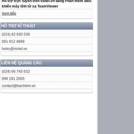
Hỗ trợ trực tuyến trên violet.vn bằng Phần mềm điều
khiển máy tính từ xa TeamViewer
Xem tiếp
HỖ TRỢ KĨ THUẬT
(024) 62 930 536
091 912 4899
hotro@violet.vn
LIÊN HỆ QUẢNG CÁO
(024) 66 745 632
096 181 2005
contact@bachkim.vn