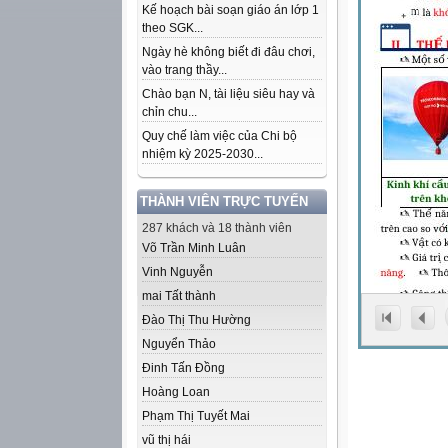
Kế hoạch bài soạn giáo án lớp 1
theo SGK...
Ngày hè không biết đi đâu chơi,
vào trang thầy...
Chào bạn N, tài liệu siêu hay và
chỉn chu...
Quy chế làm việc của Chi bộ
nhiệm kỳ 2025-2030...
THÀNH VIÊN TRỰC TUYẾN
287 khách và 18 thành viên
Võ Trần Minh Luân
Vinh Nguyễn
mai Tất thành
Đào Thị Thu Hường
Nguyển Thảo
Đinh Tấn Đồng
Hoàng Loan
Phạm Thị Tuyết Mai
vũ thị hái