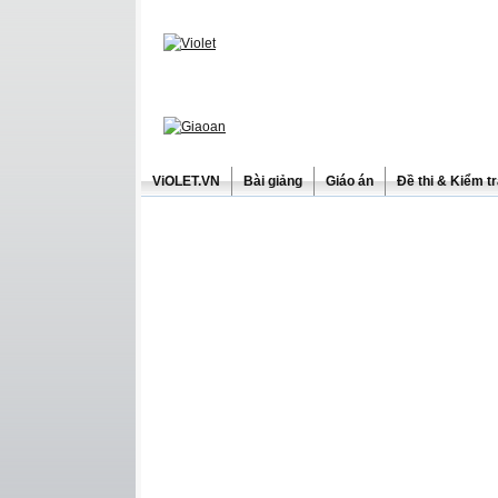
ViOLET.VN
Bài giảng
Giáo án
Đề thi & Kiểm t