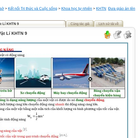
 sở
>
Kết nối Tri thức và Cuộc sống
>
Khoa học tự nhiên
>
KHTN
Đưa giáo án lên
t Lí KHTN 9
Cùng tác giả
Lịch sử tải về
ật Lí KHTN 9