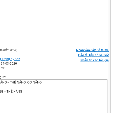
ợc thẩm định
)
Nhấn vào đây để tải về
Báo tài liệu có sai sót
 Trọng Kỳ Anh
Nhắn tin cho tác giả
' 24-03-2026
8 MB
gười
 NĂNG – THẾ NĂNG. CƠ NĂNG
NG – THẾ NĂNG