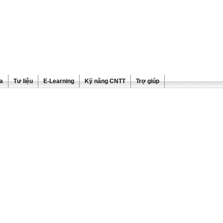
ra
Tư liệu
E-Learning
Kỹ năng CNTT
Trợ giúp