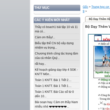
Gốc
>
Trung học cơ
THƯ MỤC
9
>
Bộ Dạy Thêm Vậ
CÁC Ý KIẾN MỚI NHẤT
Bộ Dạy Thêm V
Thầy có bsach1 bài tập 10 và 11
mà có...
Cảm ơn thầy!...
Biểu tập thể Chi bộ xây dựng
nhiệm vụ trọng...
Chương trình công tác trọng tâm
của cá nhân Quý...
rất hay...
Kế hoạch giảng dạy lớp 4 SGK -
KNTT Môn...
Toán 1 KNTT. Bài 1 Tiết 2....
Toán 1 KNTT. Bài 1 Tiết 1....
Toán 1 KNTT. Bài Các số từ 0
đến 10...
Bài soạn hay. Cảm ơn thầy Nam
nhiều nhé ❤️❤️❤️❤️❤️❤️...