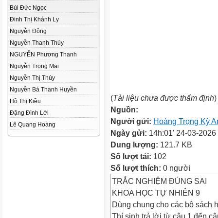
Bùi Đức Ngọc
Đinh Thị Khánh Ly
Nguyễn Đông
Nguyễn Thanh Thủy
NGUYỄN Phương Thanh
Nguyễn Trọng Mai
Nguyễn Thị Thúy
Nguyễn Bá Thanh Huyền
(
Tài liệu chưa được thẩm định
)
Hồ Thị Kiều
Nguồn:
Đặng Đình Lới
Người gửi:
Hoàng Trọng Kỳ A
Lê Quang Hoàng
Ngày gửi:
14h:01' 24-03-2026
Dung lượng:
121.7 KB
Số lượt tải:
102
Số lượt thích:
0 người
TRẮC NGHIỆM ĐÚNG SAI
KHOA HỌC TỰ NHIÊN 9
Dùng chung cho các bộ sách 
Thí sinh trả lời từ câu 1 đến câ