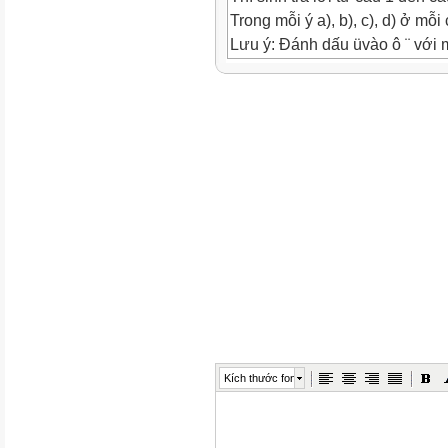
Trong mỗi ý a), b), c), d) ở mỗi
Lưu ý: Đánh dấu üvào ô ¨ với 
PHẦN ĐỀ
Câu
Nội dung
1 Khái niệm nhiễm sắc thể.
a. Nhiễm sắc thể (NST) là cấu
2
3
4
5
Kích thước font
6