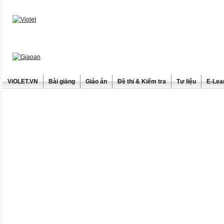
ViOLET.VN
Bài giảng
Giáo án
Đề thi & Kiểm tra
Tư liệu
E-Lea