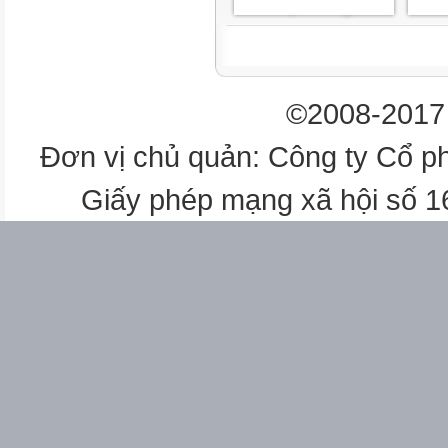
d. NST chỉ xuất hiện trong nhâ
¨
©2008-2017 
¨
Đơn vị chủ quản: Công ty Cổ p
Hình dạng của nhiễm sắc thể.
Giấy phép mạng xã hội số 
a. NST có thể có hình dạng hìn
b. Mỗi NST kép gồm hai chroma
¨
¨
¨
¨