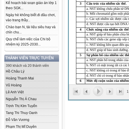
Kế hoạch bài soạn giáo án lớp 1
theo SGK...
Ngày hè không biết đi đâu chơi,
vào trang thầy...
Chào bạn N, tài liệu siêu hay và
chỉn chu...
Quy chế làm việc của Chi bộ
nhiệm kỳ 2025-2030...
THÀNH VIÊN TRỰC TUYẾN
390 khách và 20 thành viên
Hồ Châu Lý
Hoàng Thanh Mai
Vũ Hoàng
1
Lê Anh Việt
Nguyễn Thị Á Chau
Trịnh Thị KIm Tuyến
Tang Thi Thuy Oanh
Đỗ Văn Vương
Phạm Thị Mĩ Duyên