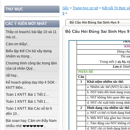
Gốc
>
Trung học cơ sở
>
Kết nối Tri thức 
THƯ MỤC
9
>
Bộ Câu Hỏi Đúng Sai Sinh Học 9
CÁC Ý KIẾN MỚI NHẤT
Bộ Câu Hỏi Đúng Sai Sinh Học 9
Thầy có bsach1 bài tập 10 và 11
mà có...
Cảm ơn thầy!...
Biểu tập thể Chi bộ xây dựng
nhiệm vụ trọng...
Chương trình công tác trọng tâm
của cá nhân Quý...
rất hay...
Kế hoạch giảng dạy lớp 4 SGK -
KNTT Môn...
Toán 1 KNTT. Bài 1 Tiết 2....
Toán 1 KNTT. Bài 1 Tiết 1....
Toán 1 KNTT. Bài Các số từ 0
đến 10...
Bài soạn hay. Cảm ơn thầy Nam
nhiều nhé ❤️❤️❤️❤️❤️❤️...