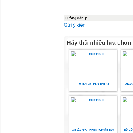
Đúng
Sai
Đường dẫn
:
p
Gửi ý kiến
¨
Hãy thử nhiều lựa chọn
¨
b. NST biến đổi hình dạng tron
¨
TỪ BÀI 36 ĐẾN BÀI 43
Giáo 
¨
c. NST không liên quan đến quá
¨
¨
Ôn tập GK I KHTN 9.phần hóa
Bộ Câu