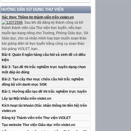
HƯỚNG DẪN SỬ DỤNG THƯ VIỆN
Xác thực Thông tin thành viên trên violet.vn
Sau khi đã đăng ký thành công và trở
thành thành viên của Thư viện trực tuyến, nếu bạn
muốn tạo trang riêng cho Trường, Phòng Giáo dục, Sở
Giáo dục, cho cá nhân mình hay bạn muốn soạn thảo
bài giảng điện tử trực tuyến bằng công cụ soạn thảo
bài giảng ViOLET, bạn...
Bài 4: Quản lí ngân hàng câu hỏi và sinh đề có điều
kiện
Bài 3: Tạo đề thi trắc nghiệm trực tuyến dạng chọn
một đáp án đúng
Bài 2: Tạo cây thư mục chứa câu hỏi trắc nghiệm
đồng bộ với danh mục SGK
Bài 1: Hướng dẫn tạo đề thi trắc nghiệm trực tuyến
Lấy lại Mật khẩu trên violet.vn
Kích hoạt tài khoản (Xác nhận thông tin liên hệ) trên
violet.vn
Đăng ký Thành viên trên Thư viện ViOLET
Tạo website Thư viện Giáo dục trên violet.vn