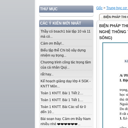
Gốc
>
Trung học cơ
THƯ MỤC
BIỆN PHÁP THI 
CÁC Ý KIẾN MỚI NHẤT
BIỆN PHÁP TH
Thầy có bsach1 bài tập 10 và 11
NGHỆ THÔNG T
mà có...
SỐNG)
Cảm ơn thầy!...
Biểu tập thể Chi bộ xây dựng
nhiệm vụ trọng...
Chương trình công tác trọng tâm
của cá nhân Quý...
rất hay...
Kế hoạch giảng dạy lớp 4 SGK -
KNTT Môn...
Toán 1 KNTT. Bài 1 Tiết 2....
Toán 1 KNTT. Bài 1 Tiết 1....
Toán 1 KNTT. Bài Các số từ 0
đến 10...
Bài soạn hay. Cảm ơn thầy Nam
nhiều nhé ❤️❤️❤️❤️❤️❤️...