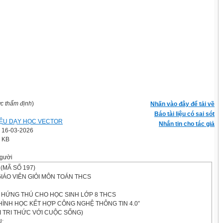
ợc thẩm định
)
Nhấn vào đây để tải về
Báo tài liệu có sai sót
LIỆU DẠY HỌC VECTOR
Nhắn tin cho tác giả
' 16-03-2026
8 KB
gười
(MÃ SỐ 197)
GIÁO VIÊN GIỎI MÔN TOÁN THCS
O HỨNG THÚ CHO HỌC SINH LỚP 8 THCS
HÌNH HỌC KẾT HỢP CÔNG NGHỆ THÔNG TIN 4.0”
I TRI THỨC VỚI CUỘC SỐNG)
U: