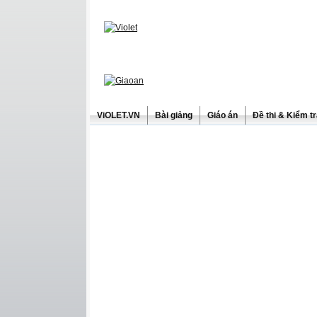
ViOLET.VN
Bài giảng
Giáo án
Đề thi & Kiểm t