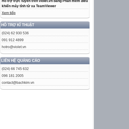
Hỗ trợ trực tuyến trên violet.vn bằng Phần mềm điều
khiển máy tính từ xa TeamViewer
Xem tiếp
HỖ TRỢ KĨ THUẬT
(024) 62 930 536
091 912 4899
hotro@violet.vn
LIÊN HỆ QUẢNG CÁO
(024) 66 745 632
096 181 2005
contact@bachkim.vn