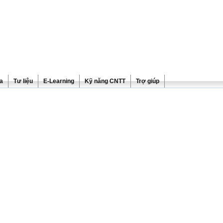
ra
Tư liệu
E-Learning
Kỹ năng CNTT
Trợ giúp