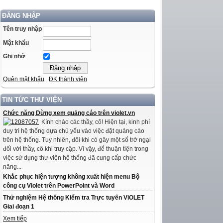
ĐĂNG NHẬP
Tên truy nhập
Mật khẩu
Ghi nhớ
Quên mật khẩu
ĐK thành viên
TIN TỨC THƯ VIỆN
Chức năng Dừng xem quảng cáo trên violet.vn
Kính chào các thầy, cô! Hiện tại, kinh phí
duy trì hệ thống dựa chủ yếu vào việc đặt quảng cáo
trên hệ thống. Tuy nhiên, đôi khi có gây một số trở ngại
đối với thầy, cô khi truy cập. Vì vậy, để thuận tiện trong
việc sử dụng thư viện hệ thống đã cung cấp chức
năng...
Khắc phục hiện tượng không xuất hiện menu Bộ
công cụ Violet trên PowerPoint và Word
Thử nghiệm Hệ thống Kiểm tra Trực tuyến ViOLET
Giai đoạn 1
Xem tiếp