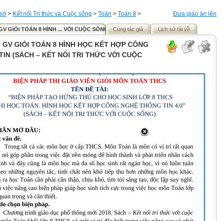
 sở
>
Kết nối Tri thức và Cuộc sống
>
Toán
>
Toán 8
>
Đưa giáo án lên
GV GIỎI TOÁN 8 HÌNH ... VỚI CUỘC SỐNG)
Cùng tác giả
Lịch sử tải về
I GV GIỎI TOÁN 8 HÌNH HỌC KẾT HỢP CÔNG
IN (SÁCH – KẾT NỐI TRI THỨC VỚI CUỘC