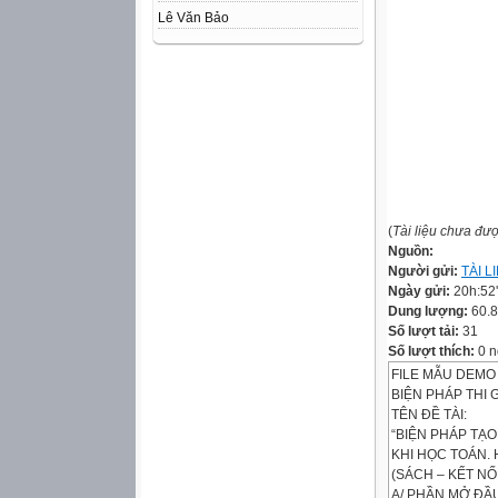
Lê Văn Bảo
(
Tài liệu chưa đư
Nguồn:
Người gửi:
TÀI 
Ngày gửi:
20h:52
Dung lượng:
60.
Số lượt tải:
31
Số lượt thích:
0 n
FILE MẪU DEMO 
BIỆN PHÁP THI 
TÊN ĐỀ TÀI:
“BIỆN PHÁP TẠ
KHI HỌC TOÁN. 
(SÁCH – KẾT NỐ
A/ PHẦN MỞ ĐẦ