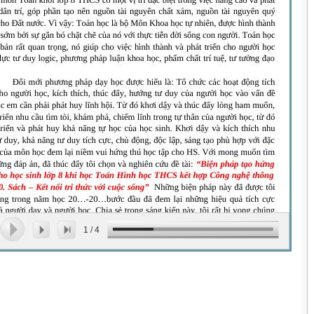
1
/
4