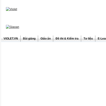
ViOLET.VN
Bài giảng
Giáo án
Đề thi & Kiểm tra
Tư liệu
E-Lea