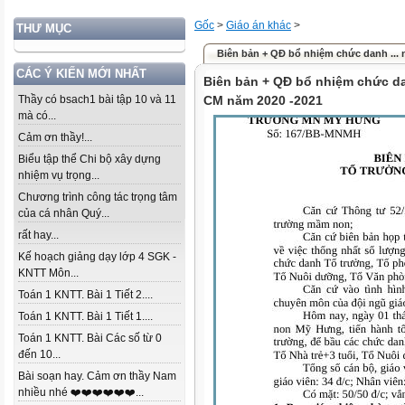
Gốc
>
Giáo án khác
>
THƯ MỤC
Biên bản + QĐ bổ nhiệm chức danh ... 
CÁC Ý KIẾN MỚI NHẤT
Biên bản + QĐ bổ nhiệm chức da
Thầy có bsach1 bài tập 10 và 11
CM năm 2020 -2021
mà có...
Cảm ơn thầy!...
Biểu tập thể Chi bộ xây dựng
nhiệm vụ trọng...
Chương trình công tác trọng tâm
của cá nhân Quý...
rất hay...
Kế hoạch giảng dạy lớp 4 SGK -
KNTT Môn...
Toán 1 KNTT. Bài 1 Tiết 2....
Toán 1 KNTT. Bài 1 Tiết 1....
Toán 1 KNTT. Bài Các số từ 0
đến 10...
Bài soạn hay. Cảm ơn thầy Nam
nhiều nhé ❤️❤️❤️❤️❤️❤️...