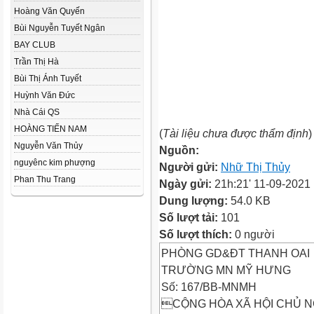
Hoàng Văn Quyến
Bùi Nguyễn Tuyết Ngân
BAY CLUB
Trần Thị Hà
Bùi Thị Ánh Tuyết
Huỳnh Văn Đức
Nhà Cái QS
HOÀNG TIẾN NAM
(
Tài liệu chưa được thẩm định
)
Nguyễn Văn Thủy
Nguồn:
nguyênc kim phượng
Người gửi:
Nhữ Thị Thủy
Phan Thu Trang
Ngày gửi:
21h:21' 11-09-2021
Dung lượng:
54.0 KB
Số lượt tải:
101
Số lượt thích:
0 người
PHÒNG GD&ĐT THANH OAI
TRƯỜNG MN MỸ HƯNG
Số: 167/BB-MNMH
CỘNG HÒA XÃ HỘI CHỦ N