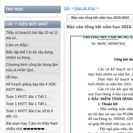
Gốc
>
Giáo án khác
>
THƯ MỤC
Báo cáo tổng kết năm học 2023-2024
CÁC Ý KIẾN MỚI NHẤT
Báo cáo tổng kết năm học 2023
Thầy có bsach1 bài tập 10 và 11
mà có...
Cảm ơn thầy!...
Biểu tập thể Chi bộ xây dựng
nhiệm vụ trọng...
Chương trình công tác trọng tâm
của cá nhân Quý...
rất hay...
Kế hoạch giảng dạy lớp 4 SGK -
KNTT Môn...
Toán 1 KNTT. Bài 1 Tiết 2....
Toán 1 KNTT. Bài 1 Tiết 1....
Toán 1 KNTT. Bài Các số từ 0
đến 10...
Bài soạn hay. Cảm ơn thầy Nam
nhiều nhé ❤️❤️❤️❤️❤️❤️...