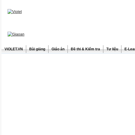
ViOLET.VN
Bài giảng
Giáo án
Đề thi & Kiểm tra
Tư liệu
E-Lea