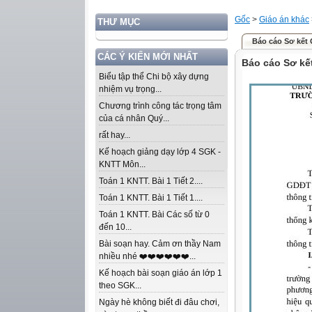
Gốc
>
Giáo án khác
THƯ MỤC
Báo cáo Sơ kết
CÁC Ý KIẾN MỚI NHẤT
Báo cáo Sơ kế
Biểu tập thể Chi bộ xây dựng
nhiệm vụ trọng...
Chương trình công tác trọng tâm
của cá nhân Quý...
rất hay...
Kế hoạch giảng dạy lớp 4 SGK -
KNTT Môn...
Toán 1 KNTT. Bài 1 Tiết 2....
Toán 1 KNTT. Bài 1 Tiết 1....
Toán 1 KNTT. Bài Các số từ 0
đến 10...
Bài soạn hay. Cảm ơn thầy Nam
nhiều nhé ❤️❤️❤️❤️❤️❤️...
Kế hoạch bài soạn giáo án lớp 1
theo SGK...
Ngày hè không biết đi đâu chơi,