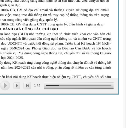
1
/
5