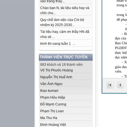
vào trang thầy...
Chào bạn N, tài liệu siêu hay và
chỉn chu...
Quy chế làm việc của Chi bộ
nhiệm kỳ 2025-2030...
Tài liệu hay, cảm ơn thầy HN đã
chia sẻ....
trinh thi oang tuần 1 ...
THÀNH VIÊN TRỰC TUYẾN
883 khách và 18 thành viên
Võ Thị Phước Hoàng
Nguyễn Thị Huế Anh
Văn Ánh Ngọc
thao kumari
Phạm Hữu Hiệp
Đỗ Mạnh Cương
Phạm Thị Loan
Ma Thu Ha
Đinh Hoàng Việt