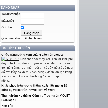
ĐĂNG NHẬP
Tên truy nhập
Mật khẩu
Ghi nhớ
Quên mật khẩu
ĐK thành viên
TIN TỨC THƯ VIỆN
Chức năng Dừng xem quảng cáo trên violet.vn
Kính chào các thầy, cô! Hiện tại, kinh phí
duy trì hệ thống dựa chủ yếu vào việc đặt quảng cáo
trên hệ thống. Tuy nhiên, đôi khi có gây một số trở ngại
đối với thầy, cô khi truy cập. Vì vậy, để thuận tiện trong
việc sử dụng thư viện hệ thống đã cung cấp chức
năng...
Khắc phục hiện tượng không xuất hiện menu Bộ
công cụ Violet trên PowerPoint và Word
Thử nghiệm Hệ thống Kiểm tra Trực tuyến ViOLET
Giai đoạn 1
Xem tiếp