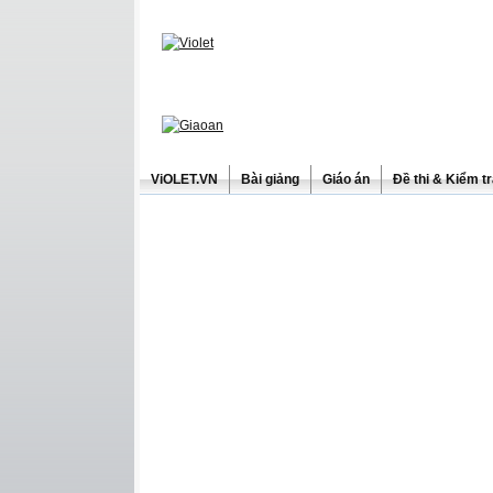
ViOLET.VN
Bài giảng
Giáo án
Đề thi & Kiểm t