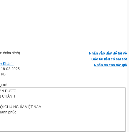
ợc thẩm định
)
Nhấn vào đây để tải về
Báo tài liệu có sai sót
y Khánh
Nhắn tin cho tác giả
' 18-02-2025
4 KB
gười
̀N ĐƯỚC
N CHÁNH
ỘI CHỦ NGHĨA VIỆT NAM
 Hạnh phúc