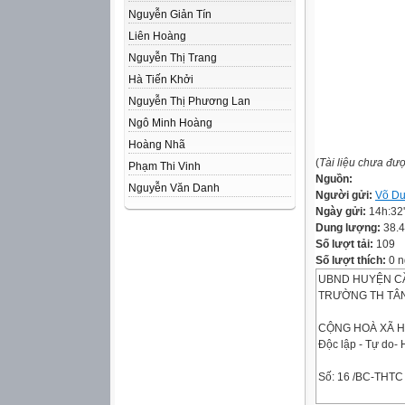
Nguyễn Giản Tín
Liên Hoàng
Nguyễn Thị Trang
Hà Tiến Khởi
Nguyễn Thị Phương Lan
Ngô Minh Hoàng
Hoàng Nhã
(
Tài liệu chưa đư
Phạm Thi Vinh
Nguồn:
Nguyễn Văn Danh
Người gửi:
Võ Du
Ngày gửi:
14h:32
Dung lượng:
38.
Số lượt tải:
109
Số lượt thích:
0 n
UBND HUYỆN CÂ
TRƯỜNG TH TÂ
CỘNG HOÀ XÃ H
Độc lập - Tự do-
Số: 16 /BC-THTC