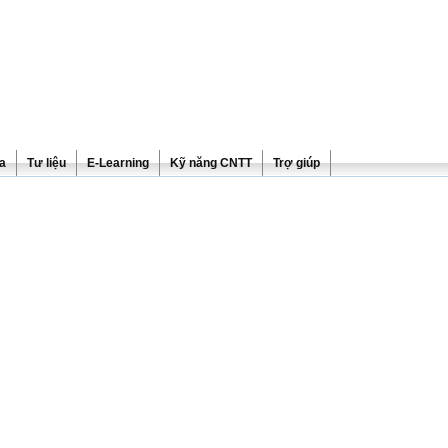
ra
Tư liệu
E-Learning
Kỹ năng CNTT
Trợ giúp