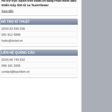
Hỗ trợ trực tuyến trên violet.vn bằng Phần mềm điều
khiển máy tính từ xa TeamViewer
Xem tiếp
HỖ TRỢ KĨ THUẬT
(024) 62 930 536
091 912 4899
hotro@violet.vn
LIÊN HỆ QUẢNG CÁO
(024) 66 745 632
096 181 2005
contact@bachkim.vn