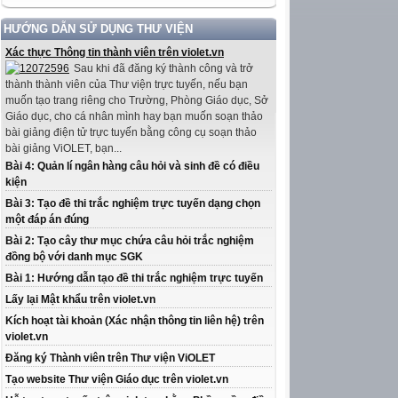
HƯỚNG DẪN SỬ DỤNG THƯ VIỆN
Xác thực Thông tin thành viên trên violet.vn
Sau khi đã đăng ký thành công và trở
thành thành viên của Thư viện trực tuyến, nếu bạn
muốn tạo trang riêng cho Trường, Phòng Giáo dục, Sở
Giáo dục, cho cá nhân mình hay bạn muốn soạn thảo
bài giảng điện tử trực tuyến bằng công cụ soạn thảo
bài giảng ViOLET, bạn...
Bài 4: Quản lí ngân hàng câu hỏi và sinh đề có điều
kiện
Bài 3: Tạo đề thi trắc nghiệm trực tuyến dạng chọn
một đáp án đúng
Bài 2: Tạo cây thư mục chứa câu hỏi trắc nghiệm
đồng bộ với danh mục SGK
Bài 1: Hướng dẫn tạo đề thi trắc nghiệm trực tuyến
Lấy lại Mật khẩu trên violet.vn
Kích hoạt tài khoản (Xác nhận thông tin liên hệ) trên
violet.vn
Đăng ký Thành viên trên Thư viện ViOLET
Tạo website Thư viện Giáo dục trên violet.vn