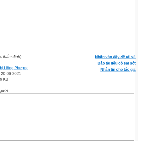
ợc thẩm định
)
Nhấn vào đây để tải về
Báo tài liệu có sai sót
hị Hồng Phượng
Nhắn tin cho tác giả
' 20-06-2021
.9 KB
gười