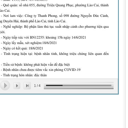
1
/
4