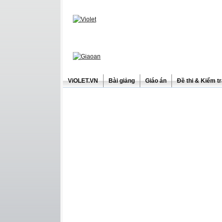
ViOLET.VN
Bài giảng
Giáo án
Đề thi & Kiểm t