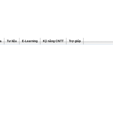
ra
Tư liệu
E-Learning
Kỹ năng CNTT
Trợ giúp