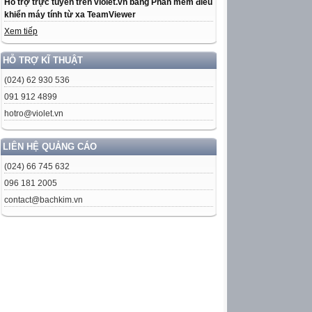
Hỗ trợ trực tuyến trên violet.vn bằng Phần mềm điều
khiển máy tính từ xa TeamViewer
Xem tiếp
HỖ TRỢ KĨ THUẬT
(024) 62 930 536
091 912 4899
hotro@violet.vn
LIÊN HỆ QUẢNG CÁO
(024) 66 745 632
096 181 2005
contact@bachkim.vn