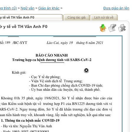
 trình cũ)
>
Ngữ văn
>
Giáo án khác
>
Đưa giáo án lên
y tế về TH Vân Anh F0
Cùng tác giả
Lịch sử tải về
ở y tế về TH Vân Anh F0