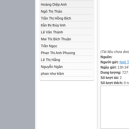
Hoàng Diệp Anh
Ngô Thị Thảo
Trần Thị Hồng Bích
trần thị thùy linh
Lê Văn Thành
Mai Thị Bích Thuận
Trần Ngọc
(
Tài liệu chưa đư
Phan Thi Anh Phuong
Nguồn:
Lê Thị Hằng
Người gửi:
Ngô T
Nguyễn Ngân
Ngày gửi:
13h:34
Dung lượng:
727
phan như trâm
Số lượt tải:
2
Số lượt thích:
0 n