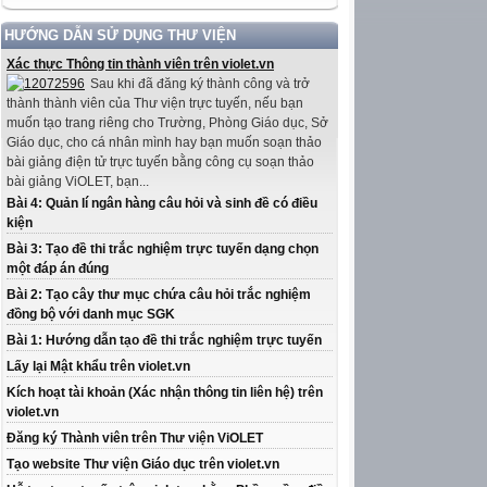
HƯỚNG DẪN SỬ DỤNG THƯ VIỆN
Xác thực Thông tin thành viên trên violet.vn
Sau khi đã đăng ký thành công và trở
thành thành viên của Thư viện trực tuyến, nếu bạn
muốn tạo trang riêng cho Trường, Phòng Giáo dục, Sở
Giáo dục, cho cá nhân mình hay bạn muốn soạn thảo
bài giảng điện tử trực tuyến bằng công cụ soạn thảo
bài giảng ViOLET, bạn...
Bài 4: Quản lí ngân hàng câu hỏi và sinh đề có điều
kiện
Bài 3: Tạo đề thi trắc nghiệm trực tuyến dạng chọn
một đáp án đúng
Bài 2: Tạo cây thư mục chứa câu hỏi trắc nghiệm
đồng bộ với danh mục SGK
Bài 1: Hướng dẫn tạo đề thi trắc nghiệm trực tuyến
Lấy lại Mật khẩu trên violet.vn
Kích hoạt tài khoản (Xác nhận thông tin liên hệ) trên
violet.vn
Đăng ký Thành viên trên Thư viện ViOLET
Tạo website Thư viện Giáo dục trên violet.vn