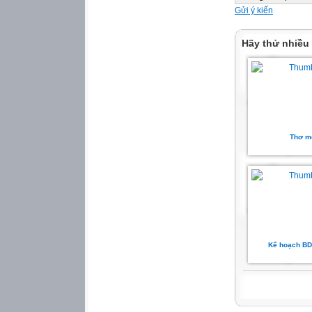
Gửi ý kiến
Hãy thử nhiều
Thơ m
Kế hoạch BD