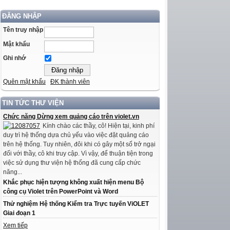
ĐĂNG NHẬP
Tên truy nhập
Mật khẩu
Ghi nhớ
Quên mật khẩu
ĐK thành viên
TIN TỨC THƯ VIỆN
Chức năng Dừng xem quảng cáo trên violet.vn
Kính chào các thầy, cô! Hiện tại, kinh phí
duy trì hệ thống dựa chủ yếu vào việc đặt quảng cáo
trên hệ thống. Tuy nhiên, đôi khi có gây một số trở ngại
đối với thầy, cô khi truy cập. Vì vậy, để thuận tiện trong
việc sử dụng thư viện hệ thống đã cung cấp chức
năng...
Khắc phục hiện tượng không xuất hiện menu Bộ
công cụ Violet trên PowerPoint và Word
Thử nghiệm Hệ thống Kiểm tra Trực tuyến ViOLET
Giai đoạn 1
Xem tiếp