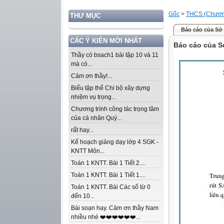
Gốc
>
THCS (Chương
THƯ MỤC
Báo cáo của Sở 
CÁC Ý KIẾN MỚI NHẤT
Báo cáo của S
Thầy có bsach1 bài tập 10 và 11
mà có...
Cảm ơn thầy!...
Biểu tập thể Chi bộ xây dựng
nhiệm vụ trọng...
Chương trình công tác trọng tâm
của cá nhân Quý...
rất hay...
Kế hoạch giảng dạy lớp 4 SGK -
KNTT Môn...
Toán 1 KNTT. Bài 1 Tiết 2....
Toán 1 KNTT. Bài 1 Tiết 1....
Toán 1 KNTT. Bài Các số từ 0
đến 10...
Bài soạn hay. Cảm ơn thầy Nam
nhiều nhé ❤️❤️❤️❤️❤️❤️...