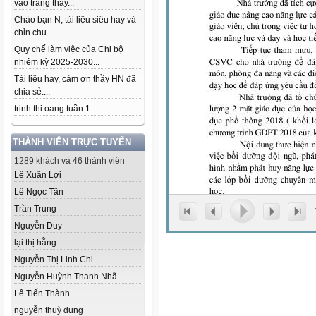
vào trang thầy...
Chào bạn N, tài liệu siêu hay và
chỉn chu...
Quy chế làm việc của Chi bộ
nhiệm kỳ 2025-2030...
Tài liệu hay, cảm ơn thầy HN đã
chia sẻ....
trinh thi oang tuần 1 ...
THÀNH VIÊN TRỰC TUYẾN
1289 khách và 46 thành viên
Lê Xuân Lợi
Lê Ngọc Tân
Trần Trung
Nguyễn Duy
lại thị hằng
Nguyễn Thị Linh Chi
Nguyễn Huỳnh Thanh Nhã
Lê Tiến Thành
nguyễn thuỳ dung