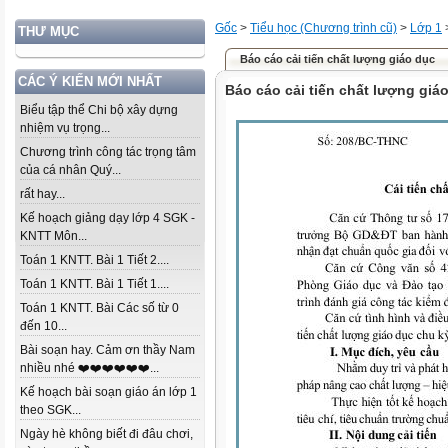
Gốc
>
Tiểu học (Chương trình cũ)
>
Lớp 1
THƯ MỤC
Báo cáo cải tiến chất lượng giáo dục
CÁC Ý KIẾN MỚI NHẤT
Báo cáo cải tiến chất lượng giá
Biểu tập thể Chi bộ xây dựng
nhiệm vụ trọng...
Chương trình công tác trọng tâm
của cá nhân Quý...
rất hay...
Kế hoạch giảng dạy lớp 4 SGK -
KNTT Môn...
Toán 1 KNTT. Bài 1 Tiết 2....
Toán 1 KNTT. Bài 1 Tiết 1....
Toán 1 KNTT. Bài Các số từ 0
đến 10...
Bài soạn hay. Cảm ơn thầy Nam
nhiều nhé ❤️❤️❤️❤️❤️❤️...
Kế hoạch bài soạn giáo án lớp 1
theo SGK...
Ngày hè không biết đi đâu chơi,