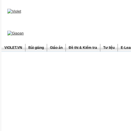
ViOLET.VN
Bài giảng
Giáo án
Đề thi & Kiểm tra
Tư liệu
E-Lea