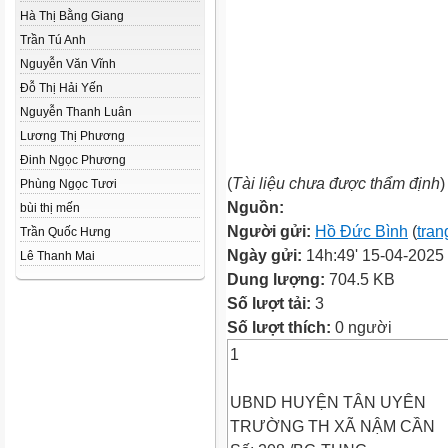
Hà Thị Bằng Giang
Trần Tú Anh
Nguyễn Văn Vĩnh
Đỗ Thị Hải Yến
Nguyễn Thanh Luân
Lương Thị Phương
Đinh Ngọc Phương
(
Tài liệu chưa được thẩm định
)
Phùng Ngọc Tươi
Nguồn:
bùi thị mến
Người gửi:
Hồ Đức Bình
(
tran
Trần Quốc Hưng
Ngày gửi:
14h:49' 15-04-2025
Lê Thanh Mai
Dung lượng:
704.5 KB
Số lượt tải:
3
Số lượt thích:
0 người
1
UBND HUYỆN TÂN UYÊN
TRƯỜNG TH XÃ NẬM CẦN