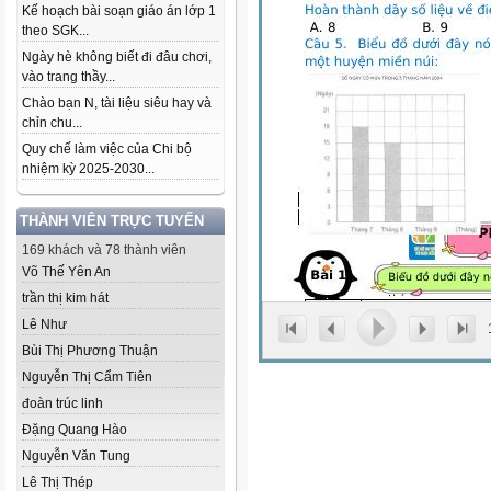
Kế hoạch bài soạn giáo án lớp 1
theo SGK...
Ngày hè không biết đi đâu chơi,
vào trang thầy...
Chào bạn N, tài liệu siêu hay và
chỉn chu...
Quy chế làm việc của Chi bộ
nhiệm kỳ 2025-2030...
THÀNH VIÊN TRỰC TUYẾN
169 khách và 78 thành viên
Võ Thế Yên An
trần thị kim hát
Lê Như
Bùi Thị Phương Thuận
Nguyễn Thị Cẩm Tiên
đoàn trúc linh
Đặng Quang Hào
Nguyễn Văn Tung
Lê Thị Thép