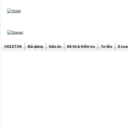
ViOLET.VN
Bài giảng
Giáo án
Đề thi & Kiểm tra
Tư liệu
E-Lea