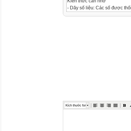
Kiến thức cần nhớ
- Dãy số liệu: Các số được thố
hàng thì tạo thành một dãy số l
- Bảng thống kê: Số liệu có th
bảng với nhiều thông tin hơn.
- Biểu đồ cột biểu thị giá trị c
các cột hình chữ nhật có độ c
trị đại lượng đó.
+ Số ghi ở đỉnh mỗi cột thể hiện 
Bài tập cuối tuần
Bài tập cuối tuần
Lớp 4 – Tuần 24
Lớp 4 – Tuần 10
PHẦN TRẮC NGHIỆM
Kích thước font
Khoanh vào chữ cái đặt trước c
Câu 1. Dãy số liệu số bút của 
biết số