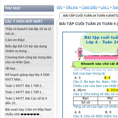
Gốc
>
Tiểu học
>
Cánh Diều
>
Lớp 1
>
Toá
THƯ MỤC
BÀI TẬP CUỐI TUẦN 24 TOÁN 4 (KNTT
CÁC Ý KIẾN MỚI NHẤT
BÀI TẬP CUỐI TUẦN 24 TOÁN 4 
Thầy có bsach1 bài tập 10 và 11
mà có...
Cảm ơn thầy!...
Biểu tập thể Chi bộ xây dựng
nhiệm vụ trọng...
Chương trình công tác trọng tâm
của cá nhân Quý...
rất hay...
Kế hoạch giảng dạy lớp 4 SGK -
KNTT Môn...
Toán 1 KNTT. Bài 1 Tiết 2....
Toán 1 KNTT. Bài 1 Tiết 1....
Toán 1 KNTT. Bài Các số từ 0
đến 10...
Bài soạn hay. Cảm ơn thầy Nam
nhiều nhé ❤️❤️❤️❤️❤️❤️...