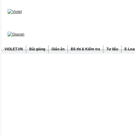
ViOLET.VN
Bài giảng
Giáo án
Đề thi & Kiểm tra
Tư liệu
E-Lea