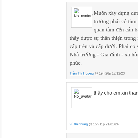
và hành vi ứng xử... đặc trưng
đến toàn bộ
Muốn xây dựng được
đời sống vật chất và tinh thần
trưởng phải có tầm n
Các thành viên nhà trường bao
quan tâm đến cán bộ
và
thấy được sự thân thiện trong 
học sinh. Trong quá trình cùn
cấp trên và cấp dưới. Phải có 
trường cấp tiểu
Nhà trường - Gia đình - xã hộ
học, mỗi lực lượng, bộ phận 
phúc.
khác nhau
nhưng quan hệ mật thiết với n
Trần Thị Hương
@ 19h:26p 12/12/23
nên hệ thống
giá trị, niềm tin, chuẩn mực, t
thầy cho em xin tha
tiểu học.
3. Giá trị cốt lõi và hệ thống
Giá trị thường được hiểu là nh
người,
cho
vũ thị nhung
@ 15h:11p 21/01/24
xã