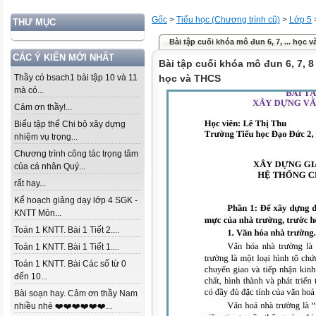
Gốc
>
Tiểu học (Chương trình cũ)
>
Lớp 5
THƯ MỤC
Bài tập cuối khóa mô đun 6, 7, ... học 
CÁC Ý KIẾN MỚI NHẤT
Bài tập cuối khóa mô đun 6, 7, 8
Thầy có bsach1 bài tập 10 và 11
học và THCS
mà có...
Cảm ơn thầy!...
Biểu tập thể Chi bộ xây dựng
nhiệm vụ trọng...
Chương trình công tác trọng tâm
của cá nhân Quý...
rất hay...
Kế hoạch giảng dạy lớp 4 SGK -
KNTT Môn...
Toán 1 KNTT. Bài 1 Tiết 2....
Toán 1 KNTT. Bài 1 Tiết 1....
Toán 1 KNTT. Bài Các số từ 0
đến 10...
Bài soạn hay. Cảm ơn thầy Nam
nhiều nhé ❤️❤️❤️❤️❤️❤️...