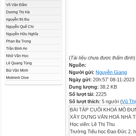
Võ Văn Đẩm
Dương Thị Hà
nguyễn thị thu
Nguyễn Quế Chi
Nguyễn Hữu Nghĩa
Phan Ba Trong
Trần Bình An
Nhữ Văn Học
(
Tài liệu chưa được thẩm định
)
Lê Quang Tùng
Nguồn:
Bùi Văn Minh
Người gửi:
Nguyễn Giang
Motminh Dive
Ngày gửi:
20h:57' 08-11-2023
Dung lượng:
38.2 KB
Số lượt tải:
2225
Số lượt thích:
5 người (
Vũ Th
BÀI TẬP CUỐI KHOÁ MÔ ĐU
XÂY DỰNG VĂN HOÁ NHÀ 
Học viên: Lê Thị Thu
Trường Tiểu học Đạo Đức 