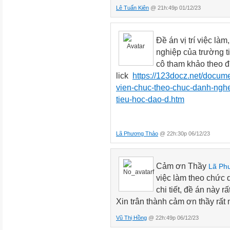
việc cùng nhau, giải quyết các
Lê Tuấn Kiên
@ 21h:49p 01/12/23
định hình
suy nghĩ, cảm xúc và hành độ
Đề án vị trí việc l
cho nhà
nghiệp của trường ti
trường sự khác biệt” .
cô tham khảo theo 
Văn hóa nhà trường tổng hòa c
lick
https://123docz.net/docume
nhưng
vien-chuc-theo-chuc-danh-ngh
chung quy lại các yếu tố này đều
tieu-hoc-dao-d.htm
chất và các
giá trị tinh thần của nhà trườn
mạng,
Lã Phương Thảo
@ 22h:30p 06/12/23
triết lý, mục tiêu, các giá trị,
tâm lý;
Cảm ơn Thầy
Lã Ph
thể hiện thành hệ thống các chu
việc làm theo chức 
xử... được
chi tiết, đề án này 
xem là tốt đẹp và được mỗi ng
Xin trân thành cảm ơn thầy rất 
Văn hóa nhà trường còn là “sự
ngoài
Vũ Thị Hồng
@ 22h:49p 06/12/23