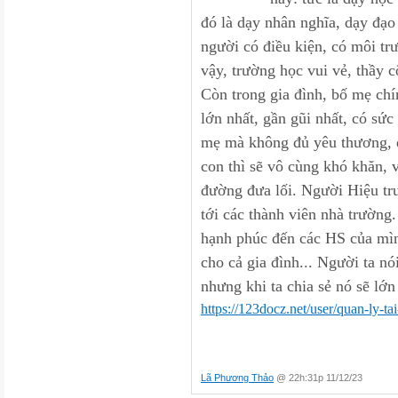
với trường
đó là dạy nhân nghĩa, dạy đạ
khác.
người có điều kiện, có môi tr
+ Văn hóa nhà trường liên quan
vậy, trường học vui vẻ, thầy c
giá trị
Còn trong gia đình, bố mẹ chí
tinh thần của nhà trường.
+ Các giá trị này được các thế
lớn nhất, gần gũi nhất, có sứ
tích
mẹ mà không đủ yêu thương, q
lũy qua thời gian; được giáo d
con thì sẽ vô cùng khó khăn, v
triển
đường đưa lối. Người Hiệu tr
trong điều kiện mới.
tới các thành viên nhà trường
+ Văn hóa nhà trường tốt hướ
hạnh phúc đến các HS của mìn
2. Văn hóa nhà trường tiểu học
cho cả gia đình... Người ta nói
Văn hoá nhà trường tiểu học li
tinh
thần của một nhà trường tiểu họ
https://123docz.net/user/quan-ly-tai
được được
xem là tốt đẹp và được các th
Văn hóa nhà trường tiểu học là
Lã Phương Thảo
@ 22h:31p 11/12/23
tin