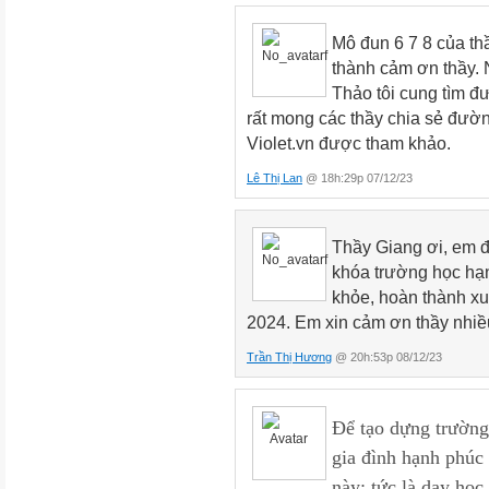
nhà trường, tạo nên những cảm
viên của
Mô đun 6 7 8 của thầ
một nhóm”.
thành cảm ơn thầy. 
Như vậy, văn hóa nhà trường l
Thảo tôi cung tìm đ
tin
rất mong các thầy chia sẻ đường 
và hành vi ứng xử... đặc trưng
Violet.vn được tham khảo.
bộ đời sống
Lê Thị Lan
@ 18h:29p 07/12/23
vật chất và tinh thần của một n
2
Thầy Giang ơi, em đ
khóa trường học hạn
Từ khái niệm trên có thể rút 
khỏe, hoàn thành xu
trường, đó là:
2024. Em xin cảm ơn thầy nhiề
+ Văn hóa nhà trường là một tậ
Trần Thị Hương
@ 20h:53p 08/12/23
và
hành vi ứng xử…
+ Văn hóa nhà trường là những 
Để tạo dựng trường
biệt
gia đình hạnh phúc 
của nhà trường với các tổ chứ
này: tức là dạy học 