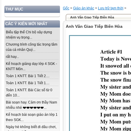
Gốc
>
Giáo án khác
>
Lưu trữ tạm thời
>
THƯ MỤC
Anh Văn Giao Tiếp Biên Hòa
CÁC Ý KIẾN MỚI NHẤT
Anh Văn Giao Tiếp Biên Hòa
Biểu tập thể Chi bộ xây dựng
nhiệm vụ trọng...
Chương trình công tác trọng tâm
của cá nhân Quý...
rất hay...
Kế hoạch giảng dạy lớp 4 SGK -
KNTT Môn...
Toán 1 KNTT. Bài 1 Tiết 2....
Toán 1 KNTT. Bài 1 Tiết 1....
Toán 1 KNTT. Bài Các số từ 0
đến 10...
Bài soạn hay. Cảm ơn thầy Nam
nhiều nhé ❤️❤️❤️❤️❤️❤️...
Kế hoạch bài soạn giáo án lớp 1
theo SGK...
Ngày hè không biết đi đâu chơi,