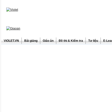
ViOLET.VN
Bài giảng
Giáo án
Đề thi & Kiểm tra
Tư liệu
E-Lea