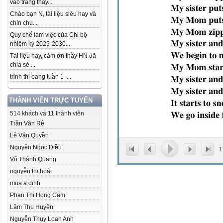
vào trang thầy...
Chào bạn N, tài liệu siêu hay và
chỉn chu...
Quy chế làm việc của Chi bộ
nhiệm kỳ 2025-2030...
Tài liệu hay, cảm ơn thầy HN đã
chia sẻ....
trinh thi oang tuần 1 ...
THÀNH VIÊN TRỰC TUYẾN
514 khách và 11 thành viên
Trần Văn Rê
Lê Văn Quyền
Nguyên Ngọc Điều
1
Võ Thành Quang
nguyễn thị hoài
mua a dinh
Phan Thi Hong Cam
Lâm Thu Huyền
Nguyễn Thụy Loan Anh