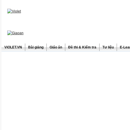
ViOLET.VN
Bài giảng
Giáo án
Đề thi & Kiểm tra
Tư liệu
E-Lea