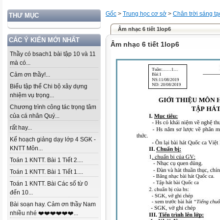
Gốc
>
Trung học cơ sở
>
Chân trời sáng tạ
THƯ MỤC
Âm nhạc 6 tiết 1lop6
CÁC Ý KIẾN MỚI NHẤT
Âm nhạc 6 tiết 1lop6
Thầy có bsach1 bài tập 10 và 11
mà có...
Cảm ơn thầy!...
Biểu tập thể Chi bộ xây dựng
nhiệm vụ trọng...
Chương trình công tác trọng tâm
của cá nhân Quý...
rất hay...
Kế hoạch giảng dạy lớp 4 SGK -
KNTT Môn...
Toán 1 KNTT. Bài 1 Tiết 2....
Toán 1 KNTT. Bài 1 Tiết 1....
Toán 1 KNTT. Bài Các số từ 0
đến 10...
Bài soạn hay. Cảm ơn thầy Nam
nhiều nhé ❤️❤️❤️❤️❤️❤️...