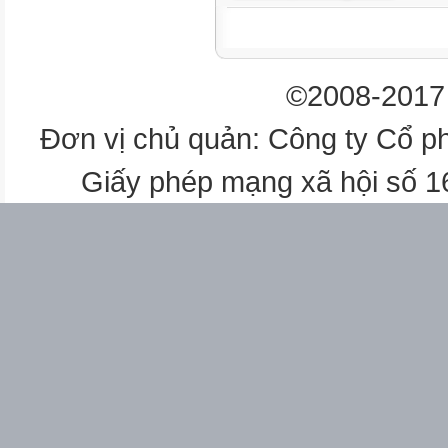
Ghi bài
Khái quát
©2008-2017 
GV ghi bảng
Đơn vị chủ quản: Công ty Cổ p
Ghi bài
Giấy phép mạng xã hội số 
Nội dung
Hoạt Động 1 : Tiết 1
GIỚI THIỆU MÔN HỌC ÂM
NHẠC Ở TRƯỜNG THCS
TẬP HÁT QUỐC CA VIỆT NA
A. Nội dung 1: 28phút
Giới thiệu môn học âm nhạc ở
THCS
I.Khái niệm về âm nhạc:
Âm nhạc là nghệ thuật của âm