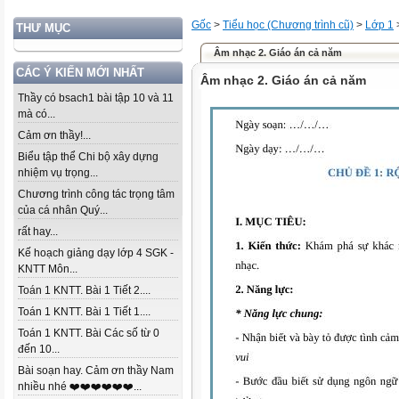
Gốc
>
Tiểu học (Chương trình cũ)
>
Lớp 1
THƯ MỤC
Âm nhạc 2. Giáo án cả năm
CÁC Ý KIẾN MỚI NHẤT
Âm nhạc 2. Giáo án cả năm
Thầy có bsach1 bài tập 10 và 11
mà có...
Cảm ơn thầy!...
Biểu tập thể Chi bộ xây dựng
nhiệm vụ trọng...
Chương trình công tác trọng tâm
của cá nhân Quý...
rất hay...
Kế hoạch giảng dạy lớp 4 SGK -
KNTT Môn...
Toán 1 KNTT. Bài 1 Tiết 2....
Toán 1 KNTT. Bài 1 Tiết 1....
Toán 1 KNTT. Bài Các số từ 0
đến 10...
Bài soạn hay. Cảm ơn thầy Nam
nhiều nhé ❤️❤️❤️❤️❤️❤️...