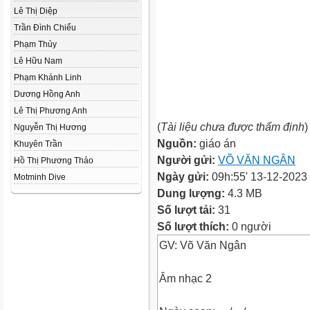
Lê Thị Diệp
Trần Đình Chiểu
Phạm Thủy
Lê Hữu Nam
Phạm Khánh Linh
Dương Hồng Anh
Lê Thị Phương Anh
(
Tài liệu chưa được thẩm định
)
Nguyễn Thị Hương
Nguồn:
giáo án
Khuyên Trần
Người gửi:
VÕ VĂN NGÂN
Hồ Thị Phương Thảo
Ngày gửi:
09h:55' 13-12-2023
Motminh Dive
Dung lượng:
4.3 MB
Số lượt tải:
31
Số lượt thích:
0 người
GV: Võ Văn Ngân
Âm nhạc 2