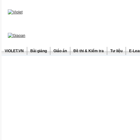
ViOLET.VN
Bài giảng
Giáo án
Đề thi & Kiểm tra
Tư liệu
E-Lea