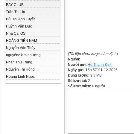
BAY CLUB
Trần Thị Hà
Bùi Thị Ánh Tuyết
Huỳnh Văn Đức
Nhà Cái QS
HOÀNG TIẾN NAM
Nguyễn Văn Thủy
(
Tài liệu chưa được thẩm định
)
nguyênc kim phượng
Nguồn:
Phan Thu Trang
Người gửi:
Hồ Thanh Định
Nguyễn Thị Hông
Ngày gửi:
15h:57' 01-12-2025
Dung lượng:
9.3 MB
Hoàng Linh Ngọc
Số lượt tải:
2
Số lượt thích:
0 người