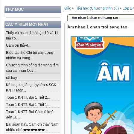
Gốc
>
Tiểu học (Chương trình cũ)
>
Lớp 1
THƯ MỤC
Am nhac 1 chan troi sang tao
CÁC Ý KIẾN MỚI NHẤT
Am nhac 1 chan troi sang tao
Thầy có bsach1 bài tập 10 và 11
mà có...
Cảm ơn thầy!...
Biểu tập thể Chi bộ xây dựng
nhiệm vụ trọng...
Chương trình công tác trọng tâm
của cá nhân Quý...
rất hay...
Kế hoạch giảng dạy lớp 4 SGK -
KNTT Môn...
Toán 1 KNTT. Bài 1 Tiết 2....
Toán 1 KNTT. Bài 1 Tiết 1....
Toán 1 KNTT. Bài Các số từ 0
đến 10...
Bài soạn hay. Cảm ơn thầy Nam
nhiều nhé ❤️❤️❤️❤️❤️❤️...