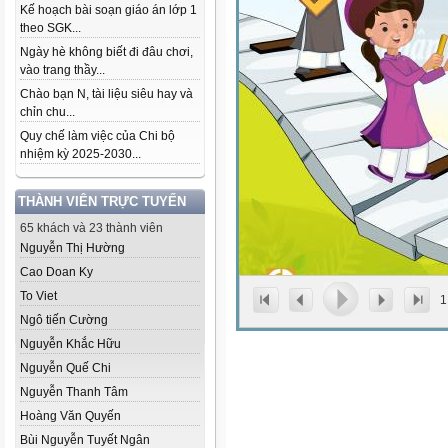
Kế hoạch bài soạn giáo án lớp 1
theo SGK...
Ngày hè không biết đi đâu chơi,
vào trang thầy...
Chào bạn N, tài liệu siêu hay và
chỉn chu...
Quy chế làm việc của Chi bộ
nhiệm kỳ 2025-2030...
THÀNH VIÊN TRỰC TUYẾN
65 khách và 23 thành viên
Nguyễn Thị Hường
Cao Doan Ky
To Viet
1
Ngô tiến Cường
Nguyễn Khắc Hữu
Nguyễn Quế Chi
Nguyễn Thanh Tâm
Hoàng Văn Quyến
Bùi Nguyễn Tuyết Ngân