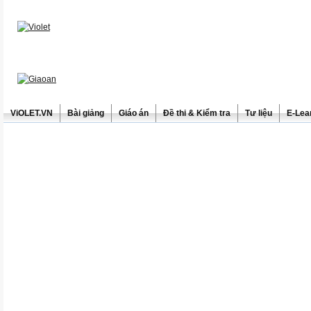
ViOLET.VN
Bài giảng
Giáo án
Đề thi & Kiểm tra
Tư liệu
E-Lea