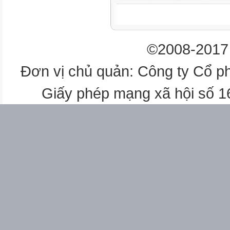
T. Việt
Toán
Âm nhạc
©2008-2017 
Chiều T. Anh
GDTC
Đơn vị chủ quản: Công ty Cổ p
T. Việt
Sáng
Giấy phép mạng xã hội số 
Năm
25/12
Chiều
sáu
26/12
Sáng
TUẦN: 16