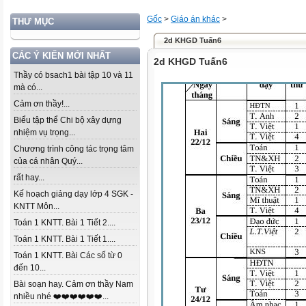
Gốc
>
Giáo án khác
>
THƯ MỤC
2d KHGD Tuấn6
CÁC Ý KIẾN MỚI NHẤT
2d KHGD Tuấn6
Thầy có bsach1 bài tập 10 và 11
mà có...
Cảm ơn thầy!...
Biểu tập thể Chi bộ xây dựng
nhiệm vụ trọng...
Chương trình công tác trọng tâm
của cá nhân Quý...
rất hay...
Kế hoạch giảng dạy lớp 4 SGK -
KNTT Môn...
Toán 1 KNTT. Bài 1 Tiết 2....
Toán 1 KNTT. Bài 1 Tiết 1....
Toán 1 KNTT. Bài Các số từ 0
đến 10...
Bài soạn hay. Cảm ơn thầy Nam
nhiều nhé ❤️❤️❤️❤️❤️❤️...