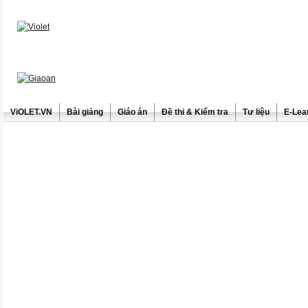
ViOLET.VN
Bài giảng
Giáo án
Đề thi & Kiểm tra
Tư liệu
E-Lea