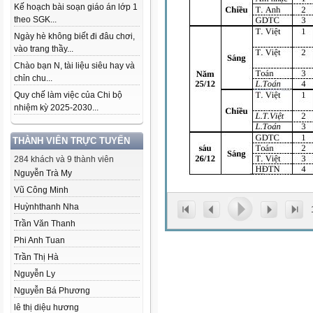
Kế hoạch bài soạn giáo án lớp 1
theo SGK...
Ngày hè không biết đi đâu chơi,
vào trang thầy...
Chào bạn N, tài liệu siêu hay và
chỉn chu...
Quy chế làm việc của Chi bộ
nhiệm kỳ 2025-2030...
THÀNH VIÊN TRỰC TUYẾN
284 khách và 9 thành viên
Nguyễn Trà My
Vũ Công Minh
Huỳnhthanh Nha
Trần Văn Thanh
Phi Anh Tuan
Trần Thị Hà
Nguyễn Ly
Nguyễn Bá Phương
lê thị diệu hương