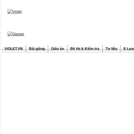
ViOLET.VN
Bài giảng
Giáo án
Đề thi & Kiểm tra
Tư liệu
E-Lea