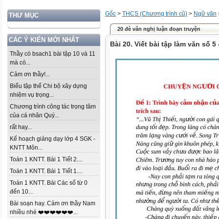
Gốc
>
THCS (Chương trình cũ)
>
Ngữ văn
THƯ MỤC
20 đè văn nghị luận đoạn truyện
CÁC Ý KIẾN MỚI NHẤT
Bài 20. Viết bài tập làm văn số 5
Thầy có bsach1 bài tập 10 và 11
mà có...
Cảm ơn thầy!...
Biểu tập thể Chi bộ xây dựng
nhiệm vụ trọng...
Chương trình công tác trọng tâm
của cá nhân Quý...
rất hay...
Kế hoạch giảng dạy lớp 4 SGK -
KNTT Môn...
Toán 1 KNTT. Bài 1 Tiết 2....
Toán 1 KNTT. Bài 1 Tiết 1....
Toán 1 KNTT. Bài Các số từ 0
đến 10...
Bài soạn hay. Cảm ơn thầy Nam
nhiều nhé ❤️❤️❤️❤️❤️❤️...