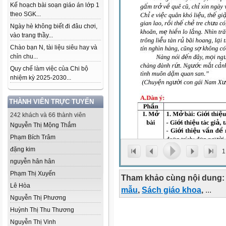
Kế hoạch bài soạn giáo án lớp 1
theo SGK...
Ngày hè không biết đi đâu chơi,
vào trang thầy...
Chào bạn N, tài liệu siêu hay và
chỉn chu...
Quy chế làm việc của Chi bộ
nhiệm kỳ 2025-2030...
THÀNH VIÊN TRỰC TUYẾN
242 khách và 66 thành viên
Nguyễn Thị Mộng Thắm
Phạm Bích Trâm
đặng kim
1
nguyễn hân hân
Phạm Thị Xuyến
Tham khảo cùng nội dung:
Lê Hòa
mẫu
,
Sách giáo khoa
,
...
Nguyễn Thị Phương
Huỳnh Thị Thu Thương
Nguyễn Thị Vinh