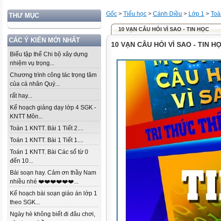
Gốc
>
Tiểu học
>
Cánh Diều
>
Lớp 1
>
Toá
THƯ MỤC
10 VẠN CÂU HỎI VÌ SAO - TIN HỌC
CÁC Ý KIẾN MỚI NHẤT
10 VẠN CÂU HỎI VÌ SAO - TIN H
Biểu tập thể Chi bộ xây dựng
nhiệm vụ trọng...
Chương trình công tác trọng tâm
của cá nhân Quý...
rất hay...
Kế hoạch giảng dạy lớp 4 SGK -
KNTT Môn...
Toán 1 KNTT. Bài 1 Tiết 2....
Toán 1 KNTT. Bài 1 Tiết 1....
Toán 1 KNTT. Bài Các số từ 0
đến 10...
Bài soạn hay. Cảm ơn thầy Nam
nhiều nhé ❤️❤️❤️❤️❤️❤️...
Kế hoạch bài soạn giáo án lớp 1
theo SGK...
Ngày hè không biết đi đâu chơi,