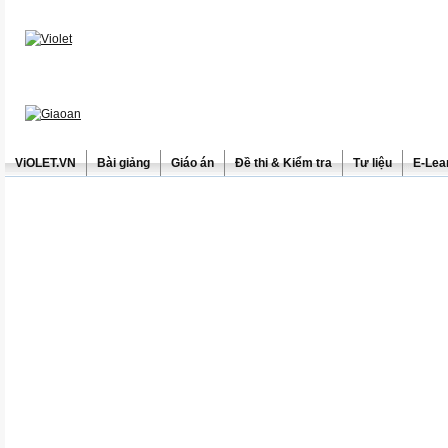
ViOLET.VN
Bài giảng
Giáo án
Đề thi & Kiểm tra
Tư liệu
E-Lea