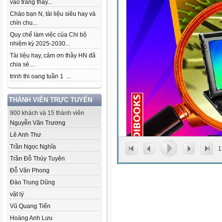
vào trang thầy...
Chào bạn N, tài liệu siêu hay và
chỉn chu...
Quy chế làm việc của Chi bộ
nhiệm kỳ 2025-2030...
Tài liệu hay, cảm ơn thầy HN đã
chia sẻ....
trinh thi oang tuần 1 ...
THÀNH VIÊN TRỰC TUYẾN
900 khách và 15 thành viên
Nguyễn Văn Trương
Lê Anh Thư
Trần Ngọc Nghĩa
1
Trần Đỗ Thủy Tuyên
Đỗ Văn Phong
Đào Trung Dũng
vật lý
Vũ Quang Tiến
Hoàng Anh Lưu