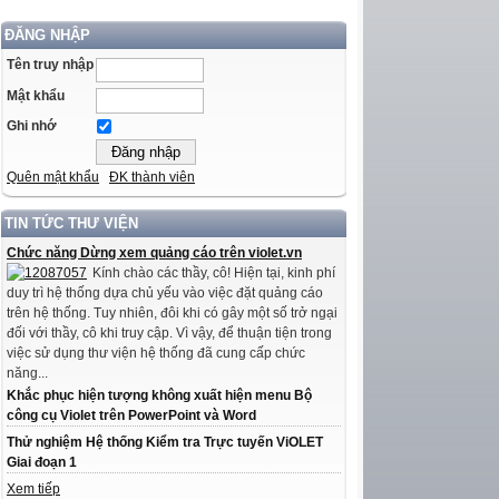
ĐĂNG NHẬP
Tên truy nhập
Mật khẩu
Ghi nhớ
Quên mật khẩu
ĐK thành viên
TIN TỨC THƯ VIỆN
Chức năng Dừng xem quảng cáo trên violet.vn
Kính chào các thầy, cô! Hiện tại, kinh phí
duy trì hệ thống dựa chủ yếu vào việc đặt quảng cáo
trên hệ thống. Tuy nhiên, đôi khi có gây một số trở ngại
đối với thầy, cô khi truy cập. Vì vậy, để thuận tiện trong
việc sử dụng thư viện hệ thống đã cung cấp chức
năng...
Khắc phục hiện tượng không xuất hiện menu Bộ
công cụ Violet trên PowerPoint và Word
Thử nghiệm Hệ thống Kiểm tra Trực tuyến ViOLET
Giai đoạn 1
Xem tiếp