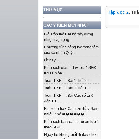
THƯ MỤC
Tập đọc 2
. Tu
CÁC Ý KIẾN MỚI NHẤT
Biểu tập thể Chi bộ xây dựng
nhiệm vụ trọng...
Chương trình công tác trọng tâm
của cá nhân Quý...
rất hay...
Kế hoạch giảng dạy lớp 4 SGK -
KNTT Môn...
Toán 1 KNTT. Bài 1 Tiết 2....
Toán 1 KNTT. Bài 1 Tiết 1....
Toán 1 KNTT. Bài Các số từ 0
đến 10...
Bài soạn hay. Cảm ơn thầy Nam
nhiều nhé ❤️❤️❤️❤️❤️❤️...
Kế hoạch bài soạn giáo án lớp 1
theo SGK...
Ngày hè không biết đi đâu chơi,