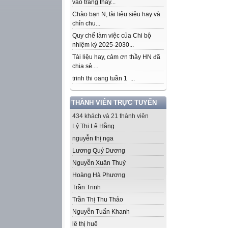
vào trang thầy...
Chào bạn N, tài liệu siêu hay và
chỉn chu...
Quy chế làm việc của Chi bộ
nhiệm kỳ 2025-2030...
Tài liệu hay, cảm ơn thầy HN đã
chia sẻ....
trinh thi oang tuần 1 ...
THÀNH VIÊN TRỰC TUYẾN
434 khách và 21 thành viên
Lý Thị Lệ Hằng
nguyễn thị nga
Lương Quý Dương
Nguyễn Xuân Thuỷ
Hoàng Hà Phương
Trần Trinh
Trần Thị Thu Thảo
Nguyễn Tuấn Khanh
lê thị huê