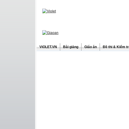
ViOLET.VN
Bài giảng
Giáo án
Đề thi & Kiểm t