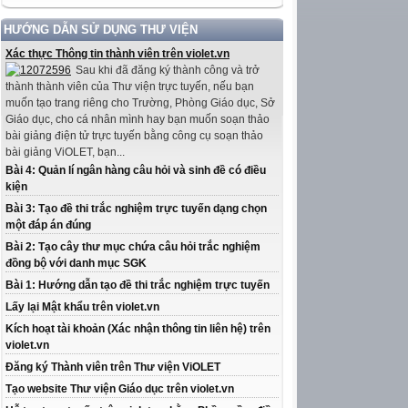
HƯỚNG DẪN SỬ DỤNG THƯ VIỆN
Xác thực Thông tin thành viên trên violet.vn
Sau khi đã đăng ký thành công và trở
thành thành viên của Thư viện trực tuyến, nếu bạn
muốn tạo trang riêng cho Trường, Phòng Giáo dục, Sở
Giáo dục, cho cá nhân mình hay bạn muốn soạn thảo
bài giảng điện tử trực tuyến bằng công cụ soạn thảo
bài giảng ViOLET, bạn...
Bài 4: Quản lí ngân hàng câu hỏi và sinh đề có điều
kiện
Bài 3: Tạo đề thi trắc nghiệm trực tuyến dạng chọn
một đáp án đúng
Bài 2: Tạo cây thư mục chứa câu hỏi trắc nghiệm
đồng bộ với danh mục SGK
Bài 1: Hướng dẫn tạo đề thi trắc nghiệm trực tuyến
Lấy lại Mật khẩu trên violet.vn
Kích hoạt tài khoản (Xác nhận thông tin liên hệ) trên
violet.vn
Đăng ký Thành viên trên Thư viện ViOLET
Tạo website Thư viện Giáo dục trên violet.vn