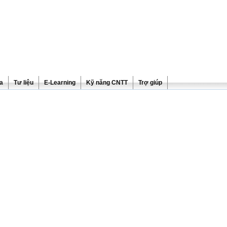
ra
Tư liệu
E-Learning
Kỹ năng CNTT
Trợ giúp