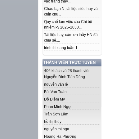
vào trang thầy...
Chào bạn N, tài liệu siêu hay và
chỉn chu...
Quy chế làm việc của Chi bộ
nhiệm kỳ 2025-2030...
Tài liệu hay, cảm ơn thầy HN đã
chia sẻ....
trinh thi oang tuần 1 ...
THÀNH VIÊN TRỰC TUYẾN
406 khách và 28 thành viên
Nguyễn Đình Tiến Dũng
nguyễn văn lê
Bùi Van Tuấn
Đỗ Diễm My
Phan Minh Ngọc
Trần Sơn Lâm
hồ thị thúy
nguyễn thị nga
Hoàng Hà Phương