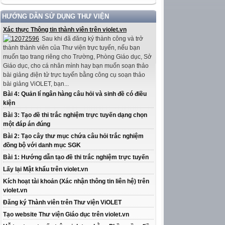
HƯỚNG DẪN SỬ DỤNG THƯ VIỆN
Xác thực Thông tin thành viên trên violet.vn
Sau khi đã đăng ký thành công và trở
thành thành viên của Thư viện trực tuyến, nếu bạn
muốn tạo trang riêng cho Trường, Phòng Giáo dục, Sở
Giáo dục, cho cá nhân mình hay bạn muốn soạn thảo
bài giảng điện tử trực tuyến bằng công cụ soạn thảo
bài giảng ViOLET, bạn...
Bài 4: Quản lí ngân hàng câu hỏi và sinh đề có điều
kiện
Bài 3: Tạo đề thi trắc nghiệm trực tuyến dạng chọn
một đáp án đúng
Bài 2: Tạo cây thư mục chứa câu hỏi trắc nghiệm
đồng bộ với danh mục SGK
Bài 1: Hướng dẫn tạo đề thi trắc nghiệm trực tuyến
Lấy lại Mật khẩu trên violet.vn
Kích hoạt tài khoản (Xác nhận thông tin liên hệ) trên
violet.vn
Đăng ký Thành viên trên Thư viện ViOLET
Tạo website Thư viện Giáo dục trên violet.vn