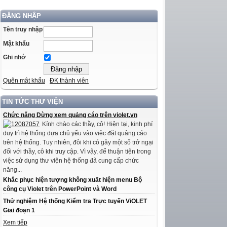
ĐĂNG NHẬP
Tên truy nhập
Mật khẩu
Ghi nhớ
Quên mật khẩu
ĐK thành viên
TIN TỨC THƯ VIỆN
Chức năng Dừng xem quảng cáo trên violet.vn
Kính chào các thầy, cô! Hiện tại, kinh phí
duy trì hệ thống dựa chủ yếu vào việc đặt quảng cáo
trên hệ thống. Tuy nhiên, đôi khi có gây một số trở ngại
đối với thầy, cô khi truy cập. Vì vậy, để thuận tiện trong
việc sử dụng thư viện hệ thống đã cung cấp chức
năng...
Khắc phục hiện tượng không xuất hiện menu Bộ
công cụ Violet trên PowerPoint và Word
Thử nghiệm Hệ thống Kiểm tra Trực tuyến ViOLET
Giai đoạn 1
Xem tiếp