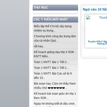
THƯ MỤC
Ngữ văn 10 Nâ
CÁC Ý KIẾN MỚI NHẤT
Biểu tập thể Chi bộ xây dựng
nhiệm vụ trọng...
Chương trình công tác trọng tâm
của cá nhân Quý...
Truyện Kiều"-Ng
Hoàng D
rất hay...
Kế hoạch giảng dạy lớp 4 SGK -
KNTT Môn...
Toán 1 KNTT. Bài 1 Tiết 2....
Toán 1 KNTT. Bài 1 Tiết 1....
Toán 1 KNTT. Bài Các số từ 0
đến 10...
Bài soạn hay. Cảm ơn thầy Nam
nhiều nhé ❤️❤️❤️❤️❤️❤️...
Kế hoạch bài soạn giáo án lớp 1
theo SGK...
Ngày hè không biết đi đâu chơi,