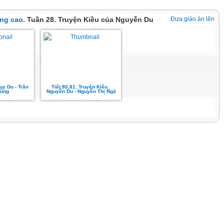
ng cao
. Tuần 28. Truyện Kiều của Nguyễn Du
Đưa giáo án lên
uy Du - Trần
Tiết 80,81: Truyện Kiều_
ũng
Nguyễn Du - Nguyễn Thị Ngà