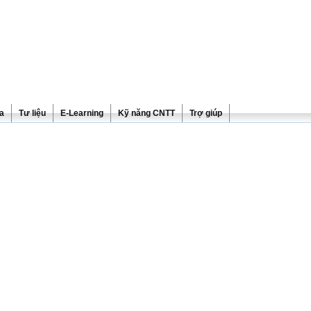
ra
Tư liệu
E-Learning
Kỹ năng CNTT
Trợ giúp