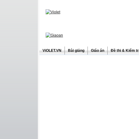
ViOLET.VN
Bài giảng
Giáo án
Đề thi & Kiểm t