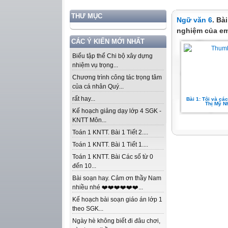
THƯ MỤC
Ngữ văn 6
. Bà
nghiệm của em
CÁC Ý KIẾN MỚI NHẤT
Biểu tập thể Chi bộ xây dựng
nhiệm vụ trọng...
Chương trình công tác trọng tâm
của cá nhân Quý...
rất hay...
Bài 1: Tôi và các 
Thị Mỹ N
Kế hoạch giảng dạy lớp 4 SGK -
KNTT Môn...
Toán 1 KNTT. Bài 1 Tiết 2....
Toán 1 KNTT. Bài 1 Tiết 1....
Toán 1 KNTT. Bài Các số từ 0
đến 10...
Bài soạn hay. Cảm ơn thầy Nam
nhiều nhé ❤️❤️❤️❤️❤️❤️...
Kế hoạch bài soạn giáo án lớp 1
theo SGK...
Ngày hè không biết đi đâu chơi,