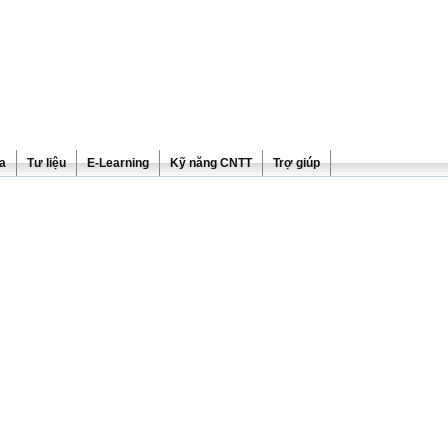
ra
Tư liệu
E-Learning
Kỹ năng CNTT
Trợ giúp