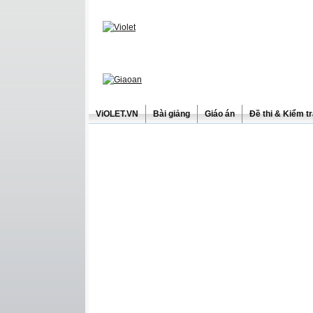
ViOLET.VN
Bài giảng
Giáo án
Đề thi & Kiểm t