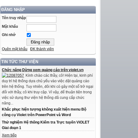
ĐĂNG NHẬP
Tên truy nhập
Mật khẩu
Ghi nhớ
Quên mật khẩu
ĐK thành viên
TIN TỨC THƯ VIỆN
Chức năng Dừng xem quảng cáo trên violet.vn
Kính chào các thầy, cô! Hiện tại, kinh phí
duy trì hệ thống dựa chủ yếu vào việc đặt quảng cáo
trên hệ thống. Tuy nhiên, đôi khi có gây một số trở ngại
đối với thầy, cô khi truy cập. Vì vậy, để thuận tiện trong
việc sử dụng thư viện hệ thống đã cung cấp chức
năng...
Khắc phục hiện tượng không xuất hiện menu Bộ
công cụ Violet trên PowerPoint và Word
Thử nghiệm Hệ thống Kiểm tra Trực tuyến ViOLET
Giai đoạn 1
Xem tiếp