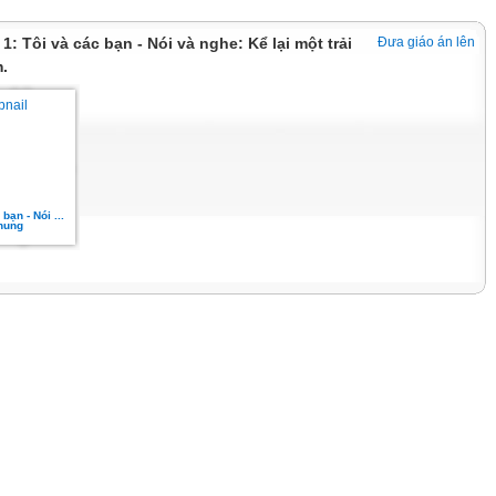
i 1: Tôi và các bạn - Nói và nghe: Kể lại một trải
Đưa giáo án lên
.
bạn - Nói ...
hung