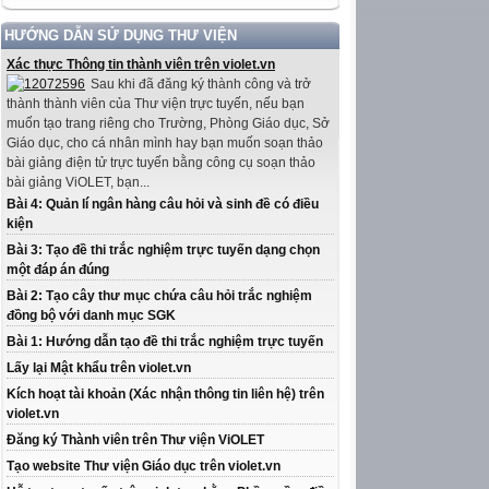
HƯỚNG DẪN SỬ DỤNG THƯ VIỆN
Xác thực Thông tin thành viên trên violet.vn
Sau khi đã đăng ký thành công và trở
thành thành viên của Thư viện trực tuyến, nếu bạn
muốn tạo trang riêng cho Trường, Phòng Giáo dục, Sở
Giáo dục, cho cá nhân mình hay bạn muốn soạn thảo
bài giảng điện tử trực tuyến bằng công cụ soạn thảo
bài giảng ViOLET, bạn...
Bài 4: Quản lí ngân hàng câu hỏi và sinh đề có điều
kiện
Bài 3: Tạo đề thi trắc nghiệm trực tuyến dạng chọn
một đáp án đúng
Bài 2: Tạo cây thư mục chứa câu hỏi trắc nghiệm
đồng bộ với danh mục SGK
Bài 1: Hướng dẫn tạo đề thi trắc nghiệm trực tuyến
Lấy lại Mật khẩu trên violet.vn
Kích hoạt tài khoản (Xác nhận thông tin liên hệ) trên
violet.vn
Đăng ký Thành viên trên Thư viện ViOLET
Tạo website Thư viện Giáo dục trên violet.vn