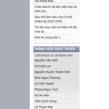
vào trang thầy...
Chào bạn N, tài liệu siêu hay và
chỉn chu...
Quy chế làm việc của Chi bộ
nhiệm kỳ 2025-2030...
Tài liệu hay, cảm ơn thầy HN đã
chia sẻ....
trinh thi oang tuần 1 ...
THÀNH VIÊN TRỰC TUYẾN
1345 khách và 38 thành viên
Nguyễn Văn Vĩnh
Lê Xuân Lợi
Nguyễn Huỳnh Thanh Nhã
Đinh Ngọc Phương
Lê Tiến Thành
Phùng Ngọc Tươi
bùi thị mến
Trần Quốc Hưng
Lê Thanh Mai