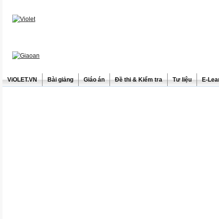
ViOLET.VN
Bài giảng
Giáo án
Đề thi & Kiểm tra
Tư liệu
E-Lea