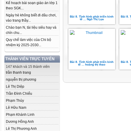
Kế hoạch bài soạn giáo án lớp 1
theo SGK...
Ngày hè không biết đi đâu chơi,
Bài 8. Tình hình phát triển kinh
Bài 8. 
tế ... Ngô Thị Lụa
vào trang thầy...
Chào bạn N, tài liệu siêu hay và
chỉn chu...
Quy chế làm việc của Chi bộ
nhiệm kỳ 2025-2030...
THÀNH VIÊN TRỰC TUYẾN
Bài 8. Tình hình phát triển kinh
Bài 8. 
tế ... hoàng thị thao
147 khách và 15 thành viên
trần thanh trang
nguyễn thị phương
Lê Thị Diệp
Trần Đình Chiểu
Phạm Thủy
Lê Hữu Nam
Phạm Khánh Linh
Dương Hồng Anh
Lê Thị Phương Anh