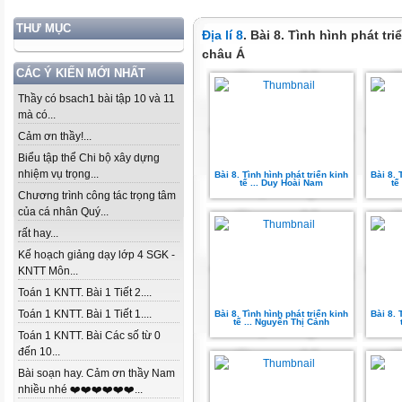
THƯ MỤC
Địa lí 8
. Bài 8. Tình hình phát tr
châu Á
CÁC Ý KIẾN MỚI NHẤT
Thầy có bsach1 bài tập 10 và 11
mà có...
Cảm ơn thầy!...
Biểu tập thể Chi bộ xây dựng
nhiệm vụ trọng...
Bài 8. Tình hình phát triển kinh
Bài 8. 
tế ... Duy Hoài Nam
tế
Chương trình công tác trọng tâm
của cá nhân Quý...
rất hay...
Kế hoạch giảng dạy lớp 4 SGK -
KNTT Môn...
Toán 1 KNTT. Bài 1 Tiết 2....
Toán 1 KNTT. Bài 1 Tiết 1....
Bài 8. Tình hình phát triển kinh
Bài 8. 
tế ... Nguyễn Thị Cảnh
Toán 1 KNTT. Bài Các số từ 0
đến 10...
Bài soạn hay. Cảm ơn thầy Nam
nhiều nhé ❤️❤️❤️❤️❤️❤️...