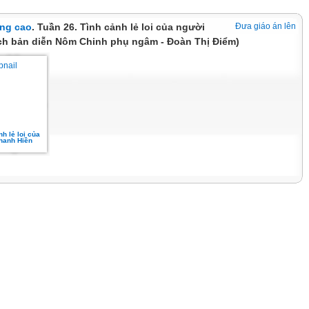
ng cao
. Tuần 26. Tình cảnh lẻ loi của người
Đưa giáo án lên
ích bản diễn Nôm Chinh phụ ngâm - Đoàn Thị Điểm)
nh lẻ loi của
Thanh Hiền