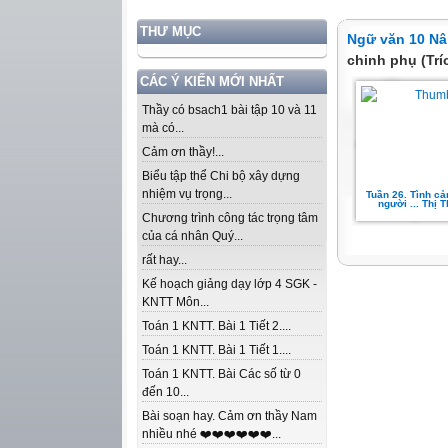
THƯ MỤC
Ngữ văn 10 Nâ
chinh phụ (Tr
CÁC Ý KIẾN MỚI NHẤT
Thầy có bsach1 bài tập 10 và 11
mà có...
Cảm ơn thầy!...
Biểu tập thể Chi bộ xây dựng
nhiệm vụ trọng...
Tuần 26. Tình cả
người ... Thị 
Chương trình công tác trọng tâm
của cá nhân Quý...
rất hay...
Kế hoạch giảng dạy lớp 4 SGK -
KNTT Môn...
Toán 1 KNTT. Bài 1 Tiết 2....
Toán 1 KNTT. Bài 1 Tiết 1....
Toán 1 KNTT. Bài Các số từ 0
đến 10...
Bài soạn hay. Cảm ơn thầy Nam
nhiều nhé ❤️❤️❤️❤️❤️❤️...