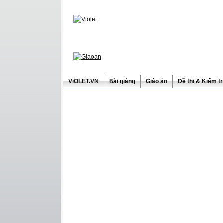
ViOLET.VN
Bài giảng
Giáo án
Đề thi & Kiểm t