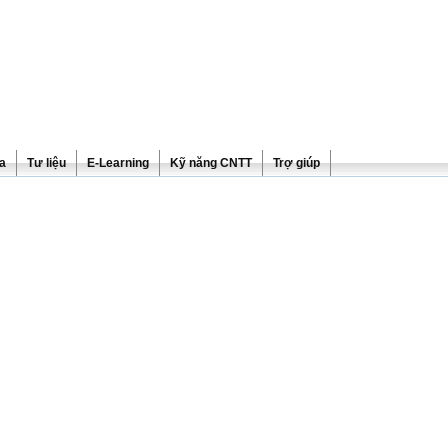
ra
Tư liệu
E-Learning
Kỹ năng CNTT
Trợ giúp