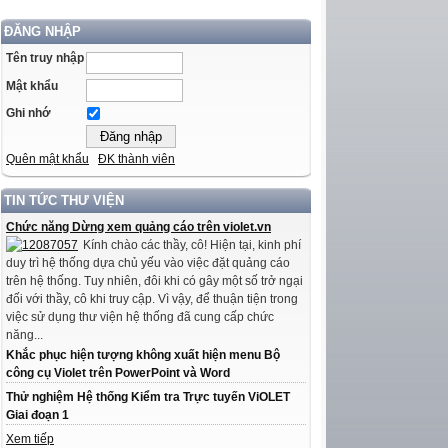
ĐĂNG NHẬP
Tên truy nhập
Mật khẩu
Ghi nhớ
Quên mật khẩu
ĐK thành viên
TIN TỨC THƯ VIỆN
Chức năng Dừng xem quảng cáo trên violet.vn
Kính chào các thầy, cô! Hiện tại, kinh phí
duy trì hệ thống dựa chủ yếu vào việc đặt quảng cáo
trên hệ thống. Tuy nhiên, đôi khi có gây một số trở ngại
đối với thầy, cô khi truy cập. Vì vậy, để thuận tiện trong
việc sử dụng thư viện hệ thống đã cung cấp chức
năng...
Khắc phục hiện tượng không xuất hiện menu Bộ
công cụ Violet trên PowerPoint và Word
Thử nghiệm Hệ thống Kiểm tra Trực tuyến ViOLET
Giai đoạn 1
Xem tiếp