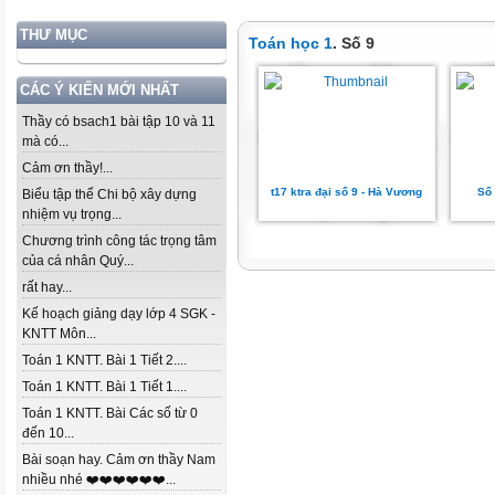
THƯ MỤC
Toán học 1
. Số 9
CÁC Ý KIẾN MỚI NHẤT
Thầy có bsach1 bài tập 10 và 11
mà có...
Cảm ơn thầy!...
t17 ktra đại số 9 - Hà Vương
Số 
Biểu tập thể Chi bộ xây dựng
nhiệm vụ trọng...
Chương trình công tác trọng tâm
của cá nhân Quý...
rất hay...
Kế hoạch giảng dạy lớp 4 SGK -
KNTT Môn...
Toán 1 KNTT. Bài 1 Tiết 2....
Toán 1 KNTT. Bài 1 Tiết 1....
Toán 1 KNTT. Bài Các số từ 0
đến 10...
Bài soạn hay. Cảm ơn thầy Nam
nhiều nhé ❤️❤️❤️❤️❤️❤️...