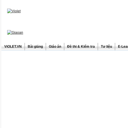
ViOLET.VN
Bài giảng
Giáo án
Đề thi & Kiểm tra
Tư liệu
E-Lea