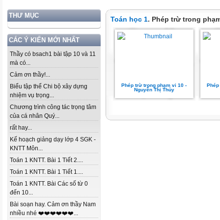
THƯ MỤC
Toán học 1
. Phép trừ trong phạm
CÁC Ý KIẾN MỚI NHẤT
Thầy có bsach1 bài tập 10 và 11
mà có...
Cảm ơn thầy!...
Phép trừ trong phạm vi 10 -
Phép 
Biểu tập thể Chi bộ xây dựng
Nguyễn Thị Thủy
nhiệm vụ trọng...
Chương trình công tác trọng tâm
của cá nhân Quý...
rất hay...
Kế hoạch giảng dạy lớp 4 SGK -
KNTT Môn...
Toán 1 KNTT. Bài 1 Tiết 2....
Toán 1 KNTT. Bài 1 Tiết 1....
Toán 1 KNTT. Bài Các số từ 0
đến 10...
Bài soạn hay. Cảm ơn thầy Nam
nhiều nhé ❤️❤️❤️❤️❤️❤️...