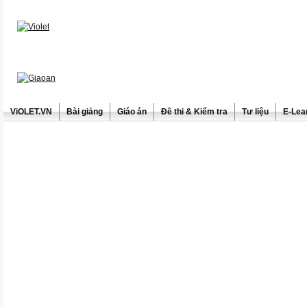
ViOLET.VN
Bài giảng
Giáo án
Đề thi & Kiểm tra
Tư liệu
E-Lea