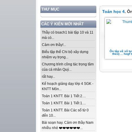
THƯ MỤC
Toán học 4
. Ô
CÁC Ý KIẾN MỚI NHẤT
Thầy có bsach1 bài tập 10 và 11
mà có...
Cảm ơn thầy!...
Ôn tập về số tự 
Biểu tập thể Chi bộ xây dựng
theo) ... hogf 
nhiệm vụ trọng...
Chương trình công tác trọng tâm
của cá nhân Quý...
rất hay...
Kế hoạch giảng dạy lớp 4 SGK -
KNTT Môn...
Toán 1 KNTT. Bài 1 Tiết 2....
Toán 1 KNTT. Bài 1 Tiết 1....
Toán 1 KNTT. Bài Các số từ 0
đến 10...
Bài soạn hay. Cảm ơn thầy Nam
nhiều nhé ❤️❤️❤️❤️❤️❤️...