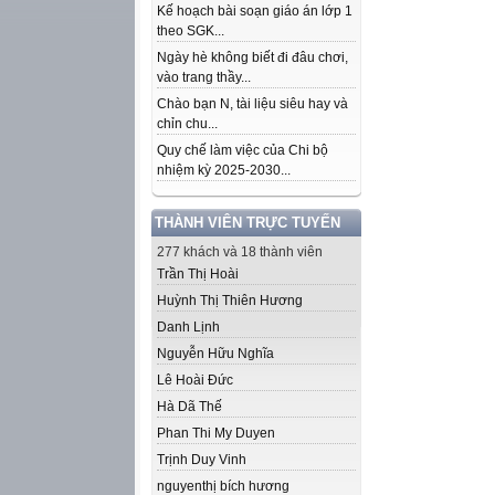
Kế hoạch bài soạn giáo án lớp 1
theo SGK...
Ngày hè không biết đi đâu chơi,
vào trang thầy...
Chào bạn N, tài liệu siêu hay và
chỉn chu...
Quy chế làm việc của Chi bộ
nhiệm kỳ 2025-2030...
THÀNH VIÊN TRỰC TUYẾN
277 khách và 18 thành viên
Trần Thị Hoài
Huỳnh Thị Thiên Hương
Danh Lịnh
Nguyễn Hữu Nghĩa
Lê Hoài Đức
Hà Dã Thế
Phan Thi My Duyen
Trịnh Duy Vinh
nguyenthị bích hương