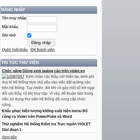
ĐĂNG NHẬP
Tên truy nhập
Mật khẩu
Ghi nhớ
Quên mật khẩu
ĐK thành viên
TIN TỨC THƯ VIỆN
Chức năng Dừng xem quảng cáo trên violet.vn
Kính chào các thầy, cô! Hiện tại, kinh phí
duy trì hệ thống dựa chủ yếu vào việc đặt quảng cáo
trên hệ thống. Tuy nhiên, đôi khi có gây một số trở ngại
đối với thầy, cô khi truy cập. Vì vậy, để thuận tiện trong
việc sử dụng thư viện hệ thống đã cung cấp chức
năng...
Khắc phục hiện tượng không xuất hiện menu Bộ
công cụ Violet trên PowerPoint và Word
Thử nghiệm Hệ thống Kiểm tra Trực tuyến ViOLET
Giai đoạn 1
Xem tiếp