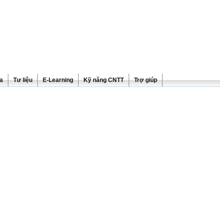
ra
Tư liệu
E-Learning
Kỹ năng CNTT
Trợ giúp