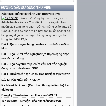
HƯỚNG DẪN SỬ DỤNG THƯ VIỆN
Xác thực Thông tin thành viên trên violet.vn
Sau khi đã đăng ký thành công và trở
thành thành viên của Thư viện trực tuyến, nếu bạn
muốn tạo trang riêng cho Trường, Phòng Giáo dục, Sở
Giáo dục, cho cá nhân mình hay bạn muốn soạn thảo
bài giảng điện tử trực tuyến bằng công cụ soạn thảo
bài giảng ViOLET, bạn...
Bài 4: Quản lí ngân hàng câu hỏi và sinh đề có điều
kiện
Bài 3: Tạo đề thi trắc nghiệm trực tuyến dạng chọn
một đáp án đúng
Bài 2: Tạo cây thư mục chứa câu hỏi trắc nghiệm
đồng bộ với danh mục SGK
Bài 1: Hướng dẫn tạo đề thi trắc nghiệm trực tuyến
Lấy lại Mật khẩu trên violet.vn
Kích hoạt tài khoản (Xác nhận thông tin liên hệ) trên
violet.vn
Đăng ký Thành viên trên Thư viện ViOLET
Tạo website Thư viện Giáo dục trên violet.vn