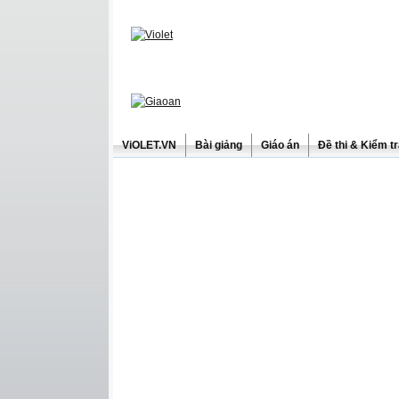
ViOLET.VN
Bài giảng
Giáo án
Đề thi & Kiểm t