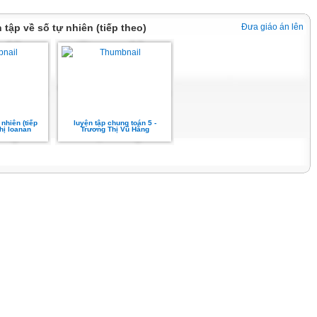
n tập về số tự nhiên (tiếp theo)
Đưa giáo án lên
nhiên (tiếp
luyện tập chung toán 5 -
thị loanan
Trương Thị Vũ Hằng