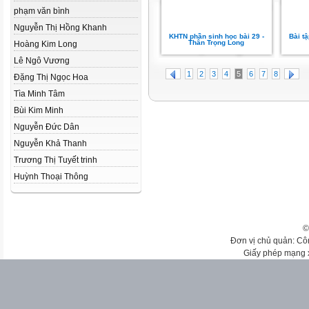
phạm văn bình
Nguyễn Thị Hồng Khanh
KHTN phần sinh học bài 29 -
Bài t
Thân Trọng Long
Hoàng Kim Long
Lê Ngô Vương
1
2
3
4
5
6
7
8
Đặng Thị Ngọc Hoa
Tìa Minh Tâm
Bùi Kim Minh
Nguyễn Đức Dân
Nguyễn Khả Thanh
Trương Thị Tuyết trinh
Huỳnh Thoại Thông
©
Đơn vị chủ quản: Cô
Giấy phép mạng 