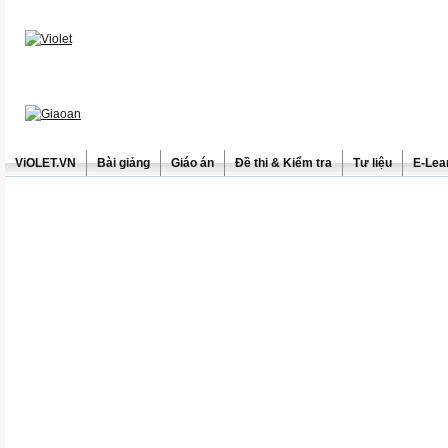
ViOLET.VN
Bài giảng
Giáo án
Đề thi & Kiểm tra
Tư liệu
E-Lea