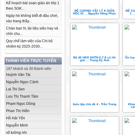
Kế hoạch bài soạn giáo án lớp 1
theo SGK...
ĐỀ CƯƠNG VẬT LÝ 8 GIỮA
ĐỀ CƯ
HỌC KÌ ... Nguyễn Hồng Phúc
1 .
Ngày hè không biết đi đâu chơi,
vào trang thầy...
Chào bạn N, tài liệu siêu hay và
chỉn chu...
Quy chế làm việc của Chi bộ
nhiệm kỳ 2025-2030...
Bộ đề HSG KHTN 6,7,8 có lời
Ôn luy
THÀNH VIÊN TRỰC TUYẾN
giải ... Trọng Kỳ Anh
187 khách và 30 thành viên
Huỳnh Văn Tài
Nguyễn Ngọc Cảnh
Lai Thi Sen
Lưu Thị Thanh Tâm
Phạm Ngọc Dũng
baìu tập chủ đè 4 - Trần Trung
Khoa
cá
Phan Thị Hiền
Hồ Hải Yến
Nguyễn Minh
võ tường nhi