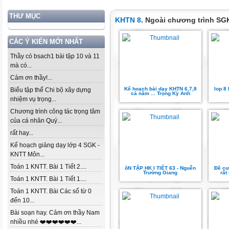
THƯ MỤC
KHTN 8
. Ngoài chương trình SG
CÁC Ý KIẾN MỚI NHẤT
Thầy có bsach1 bài tập 10 và 11
mà có...
Cảm ơn thầy!...
Kế hoạch bài dạy KHTN 6,7,8
lop 8
Biểu tập thể Chi bộ xây dựng
cả năm ... Trọng Kỳ Anh
nhiệm vụ trọng...
Chương trình công tác trọng tâm
của cá nhân Quý...
rất hay...
Kế hoạch giảng dạy lớp 4 SGK -
KNTT Môn...
Toán 1 KNTT. Bài 1 Tiết 2....
ôN TẬP HK I TIẾT 63 - Nguễn
Đề cư
Trường Giang
rất
Toán 1 KNTT. Bài 1 Tiết 1....
Toán 1 KNTT. Bài Các số từ 0
đến 10...
Bài soạn hay. Cảm ơn thầy Nam
nhiều nhé ❤️❤️❤️❤️❤️❤️...