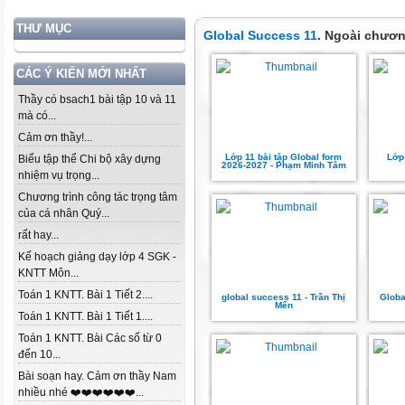
THƯ MỤC
Global Success 11
. Ngoài chươn
CÁC Ý KIẾN MỚI NHẤT
Thầy có bsach1 bài tập 10 và 11
mà có...
Cảm ơn thầy!...
Lớp 11 bài tập Global form
Lớp 
Biểu tập thể Chi bộ xây dựng
2026-2027 - Phạm Minh Tâm
nhiệm vụ trọng...
Chương trình công tác trọng tâm
của cá nhân Quý...
rất hay...
Kế hoạch giảng dạy lớp 4 SGK -
KNTT Môn...
Toán 1 KNTT. Bài 1 Tiết 2....
global success 11 - Trần Thị
Globa
Mến
Toán 1 KNTT. Bài 1 Tiết 1....
Toán 1 KNTT. Bài Các số từ 0
đến 10...
Bài soạn hay. Cảm ơn thầy Nam
nhiều nhé ❤️❤️❤️❤️❤️❤️...