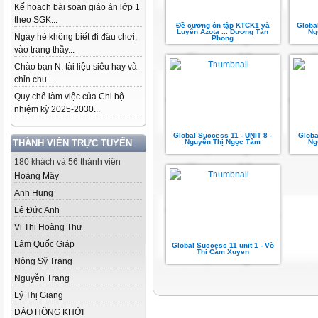
Kế hoạch bài soạn giáo án lớp 1
theo SGK...
Đề cương ôn tập KTCK1 và
Globa
Luyện Azota ... Dương Tân
Ng
Ngày hè không biết đi đâu chơi,
Phong
vào trang thầy...
Chào bạn N, tài liệu siêu hay và
chỉn chu...
Quy chế làm việc của Chi bộ
nhiệm kỳ 2025-2030...
Global Success 11 - UNIT 8 -
Globa
THÀNH VIÊN TRỰC TUYẾN
Nguyễn Thị Ngọc Tâm
Ng
180 khách và 56 thành viên
Hoàng Mây
Anh Hung
Lê Đức Anh
Vi Thị Hoàng Thư
Lâm Quốc Giáp
Global Success 11 unit 1 - Võ
Thi Cåm Xuyen
Nông Sỹ Trang
Nguyễn Trang
Lý Thị Giang
ĐÀO HỒNG KHỞI