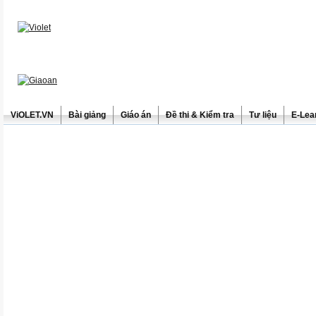
ViOLET.VN
Bài giảng
Giáo án
Đề thi & Kiểm tra
Tư liệu
E-Lea