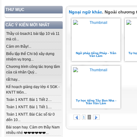
THƯ MỤC
Ngoại ngữ khác
. Ngoài chương 
CÁC Ý KIẾN MỚI NHẤT
Thầy có bsach1 bài tập 10 và 11
mà có...
Cảm ơn thầy!...
Ngữ pháp tiếng Pháp - Trần
Tự họ
Biểu tập thể Chi bộ xây dựng
Văn Lâm
nhiệm vụ trọng...
Chương trình công tác trọng tâm
của cá nhân Quý...
rất hay...
Kế hoạch giảng dạy lớp 4 SGK -
KNTT Môn...
Toán 1 KNTT. Bài 1 Tiết 2....
Tự học tiếng Tây Ban Nha -
Trần Văn Lâm
Toán 1 KNTT. Bài 1 Tiết 1....
Toán 1 KNTT. Bài Các số từ 0
1
2
đến 10...
Bài soạn hay. Cảm ơn thầy Nam
nhiều nhé ❤️❤️❤️❤️❤️❤️...