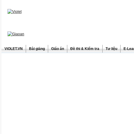
ViOLET.VN
Bài giảng
Giáo án
Đề thi & Kiểm tra
Tư liệu
E-Lea