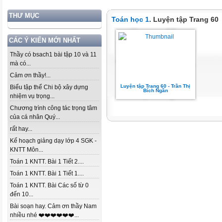
THƯ MỤC
Toán học 1
. Luyện tập Trang 60
CÁC Ý KIẾN MỚI NHẤT
Thầy có bsach1 bài tập 10 và 11
mà có...
Cảm ơn thầy!...
Luyện tập Trang 60 - Trần Thị
Biểu tập thể Chi bộ xây dựng
Bích Ngần
nhiệm vụ trọng...
Chương trình công tác trọng tâm
của cá nhân Quý...
rất hay...
Kế hoạch giảng dạy lớp 4 SGK -
KNTT Môn...
Toán 1 KNTT. Bài 1 Tiết 2....
Toán 1 KNTT. Bài 1 Tiết 1....
Toán 1 KNTT. Bài Các số từ 0
đến 10...
Bài soạn hay. Cảm ơn thầy Nam
nhiều nhé ❤️❤️❤️❤️❤️❤️...