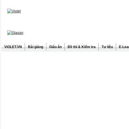
ViOLET.VN
Bài giảng
Giáo án
Đề thi & Kiểm tra
Tư liệu
E-Lea