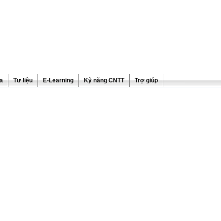
ra
Tư liệu
E-Learning
Kỹ năng CNTT
Trợ giúp