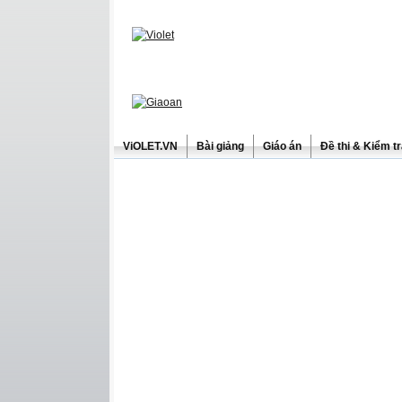
ViOLET.VN
Bài giảng
Giáo án
Đề thi & Kiểm t