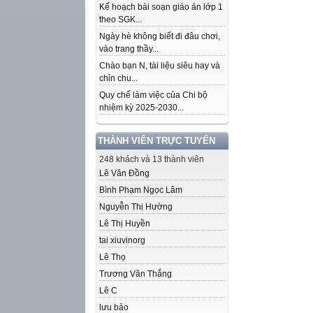
Kế hoạch bài soạn giáo án lớp 1
theo SGK...
Ngày hè không biết đi đâu chơi,
vào trang thầy...
Chào bạn N, tài liệu siêu hay và
chỉn chu...
Quy chế làm việc của Chi bộ
nhiệm kỳ 2025-2030...
THÀNH VIÊN TRỰC TUYẾN
248 khách và 13 thành viên
Lê Văn Đồng
Bình Phạm Ngọc Lâm
Nguyễn Thị Hường
Lê Thị Huyền
tai xiuvinorg
Lê Thọ
Trương Văn Thắng
Lê C
lưu bảo