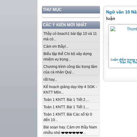
THƯ MỤC
Ngữ văn 10 Nâ
luận
CÁC Ý KIẾN MỚI NHẤT
Thầy có bsach1 bài tập 10 và 11
mà có...
Cảm ơn thầy!...
Biểu tập thể Chi bộ xây dựng
nhiệm vụ trọng...
Luận điểm trong 
- Trần Thị T
Chương trình công tác trọng tâm
của cá nhân Quý...
rất hay...
Kế hoạch giảng dạy lớp 4 SGK -
KNTT Môn...
Toán 1 KNTT. Bài 1 Tiết 2....
Toán 1 KNTT. Bài 1 Tiết 1....
Toán 1 KNTT. Bài Các số từ 0
đến 10...
Bài soạn hay. Cảm ơn thầy Nam
nhiều nhé ❤️❤️❤️❤️❤️❤️...