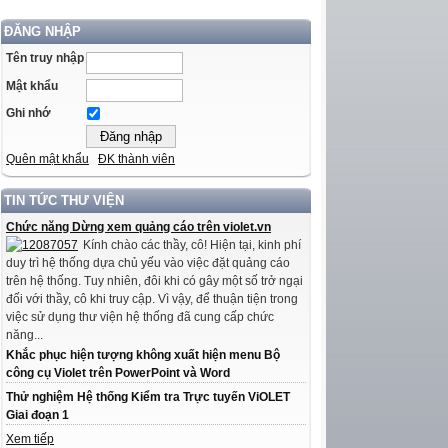
ĐĂNG NHẬP
Tên truy nhập
Mật khẩu
Ghi nhớ
Quên mật khẩu
ĐK thành viên
TIN TỨC THƯ VIỆN
Chức năng Dừng xem quảng cáo trên violet.vn
Kính chào các thầy, cô! Hiện tại, kinh phí
duy trì hệ thống dựa chủ yếu vào việc đặt quảng cáo
trên hệ thống. Tuy nhiên, đôi khi có gây một số trở ngại
đối với thầy, cô khi truy cập. Vì vậy, để thuận tiện trong
việc sử dụng thư viện hệ thống đã cung cấp chức
năng...
Khắc phục hiện tượng không xuất hiện menu Bộ
công cụ Violet trên PowerPoint và Word
Thử nghiệm Hệ thống Kiểm tra Trực tuyến ViOLET
Giai đoạn 1
Xem tiếp