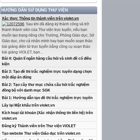
HƯỚNG DẪN SỬ DỤNG THƯ VIỆN
Xác thực Thông tin thành viên trên violet.vn
Sau khi đã đăng ký thành công và trở
thành thành viên của Thư viện trực tuyến, nếu bạn
muốn tạo trang riêng cho Trường, Phòng Giáo dục, Sở
Giáo dục, cho cá nhân mình hay bạn muốn soạn thảo
bài giảng điện tử trực tuyến bằng công cụ soạn thảo
bài giảng ViOLET, bạn...
Bài 4: Quản lí ngân hàng câu hỏi và sinh đề có điều
kiện
Bài 3: Tạo đề thi trắc nghiệm trực tuyến dạng chọn
một đáp án đúng
Bài 2: Tạo cây thư mục chứa câu hỏi trắc nghiệm
đồng bộ với danh mục SGK
Bài 1: Hướng dẫn tạo đề thi trắc nghiệm trực tuyến
Lấy lại Mật khẩu trên violet.vn
Kích hoạt tài khoản (Xác nhận thông tin liên hệ) trên
violet.vn
Đăng ký Thành viên trên Thư viện ViOLET
Tạo website Thư viện Giáo dục trên violet.vn