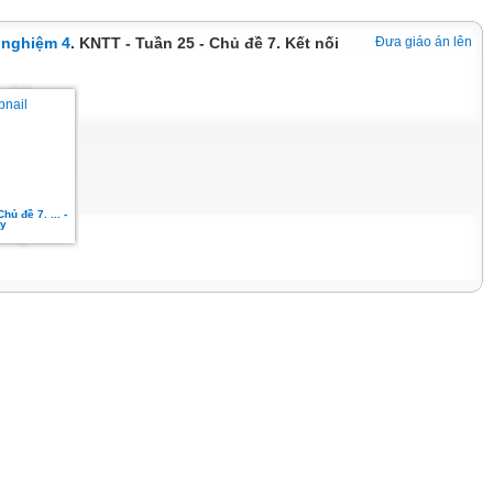
 nghiệm 4
. KNTT - Tuần 25 - Chủ đề 7. Kết nối
Đưa giáo án lên
hủ đề 7. ... -
y