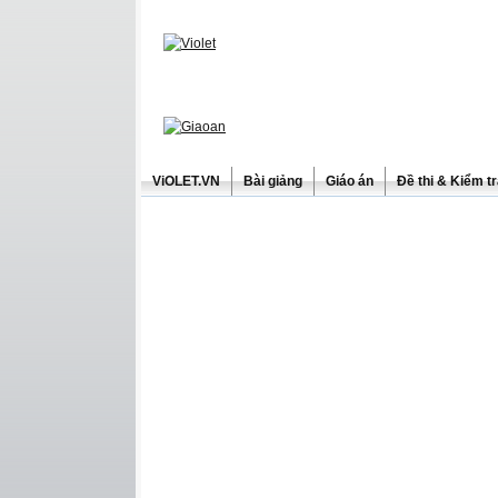
ViOLET.VN
Bài giảng
Giáo án
Đề thi & Kiểm t