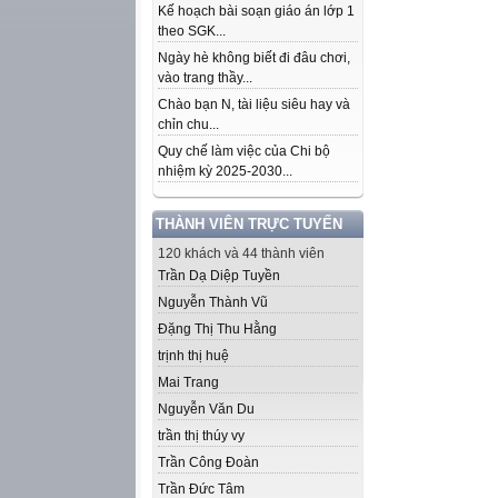
Kế hoạch bài soạn giáo án lớp 1
theo SGK...
Ngày hè không biết đi đâu chơi,
vào trang thầy...
Chào bạn N, tài liệu siêu hay và
chỉn chu...
Quy chế làm việc của Chi bộ
nhiệm kỳ 2025-2030...
THÀNH VIÊN TRỰC TUYẾN
120 khách và 44 thành viên
Trần Dạ Diệp Tuyền
Nguyễn Thành Vũ
Đặng Thị Thu Hằng
trịnh thị huệ
Mai Trang
Nguyễn Văn Du
trần thị thúy vy
Trần Công Đoàn
Trần Đức Tâm