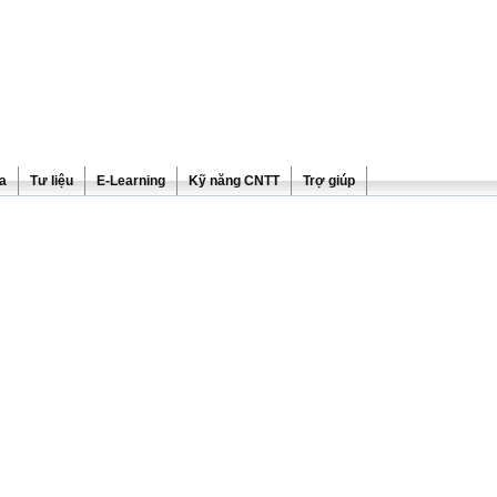
ra
Tư liệu
E-Learning
Kỹ năng CNTT
Trợ giúp