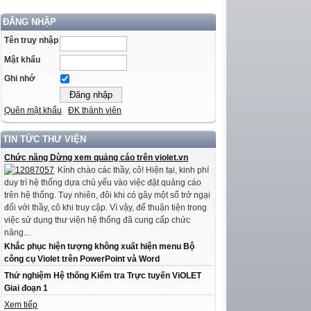
ĐĂNG NHẬP
Tên truy nhập
Mật khẩu
Ghi nhớ
Quên mật khẩu
ĐK thành viên
TIN TỨC THƯ VIỆN
Chức năng Dừng xem quảng cáo trên violet.vn
Kính chào các thầy, cô! Hiện tại, kinh phí
duy trì hệ thống dựa chủ yếu vào việc đặt quảng cáo
trên hệ thống. Tuy nhiên, đôi khi có gây một số trở ngại
đối với thầy, cô khi truy cập. Vì vậy, để thuận tiện trong
việc sử dụng thư viện hệ thống đã cung cấp chức
năng...
Khắc phục hiện tượng không xuất hiện menu Bộ
công cụ Violet trên PowerPoint và Word
Thử nghiệm Hệ thống Kiểm tra Trực tuyến ViOLET
Giai đoạn 1
Xem tiếp