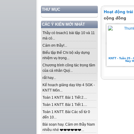
THƯ MỤC
Hoạt động trải
cộng đồng
CÁC Ý KIẾN MỚI NHẤT
Thầy có bsach1 bài tập 10 và 11
mà có...
Cảm ơn thầy!...
Biểu tập thể Chi bộ xây dựng
nhiệm vụ trọng...
KNTT - Tuần 25 - C
Nay H
Chương trình công tác trọng tâm
của cá nhân Quý...
rất hay...
Kế hoạch giảng dạy lớp 4 SGK -
KNTT Môn...
Toán 1 KNTT. Bài 1 Tiết 2....
Toán 1 KNTT. Bài 1 Tiết 1....
Toán 1 KNTT. Bài Các số từ 0
đến 10...
Bài soạn hay. Cảm ơn thầy Nam
nhiều nhé ❤️❤️❤️❤️❤️❤️...