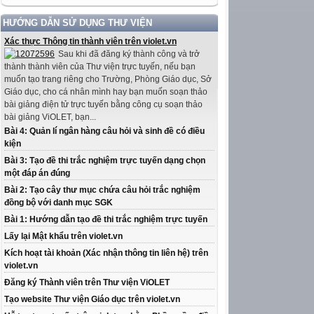
HƯỚNG DẪN SỬ DỤNG THƯ VIỆN
Xác thực Thông tin thành viên trên violet.vn
Sau khi đã đăng ký thành công và trở
thành thành viên của Thư viện trực tuyến, nếu bạn
muốn tạo trang riêng cho Trường, Phòng Giáo dục, Sở
Giáo dục, cho cá nhân mình hay bạn muốn soạn thảo
bài giảng điện tử trực tuyến bằng công cụ soạn thảo
bài giảng ViOLET, bạn...
Bài 4: Quản lí ngân hàng câu hỏi và sinh đề có điều
kiện
Bài 3: Tạo đề thi trắc nghiệm trực tuyến dạng chọn
một đáp án đúng
Bài 2: Tạo cây thư mục chứa câu hỏi trắc nghiệm
đồng bộ với danh mục SGK
Bài 1: Hướng dẫn tạo đề thi trắc nghiệm trực tuyến
Lấy lại Mật khẩu trên violet.vn
Kích hoạt tài khoản (Xác nhận thông tin liên hệ) trên
violet.vn
Đăng ký Thành viên trên Thư viện ViOLET
Tạo website Thư viện Giáo dục trên violet.vn