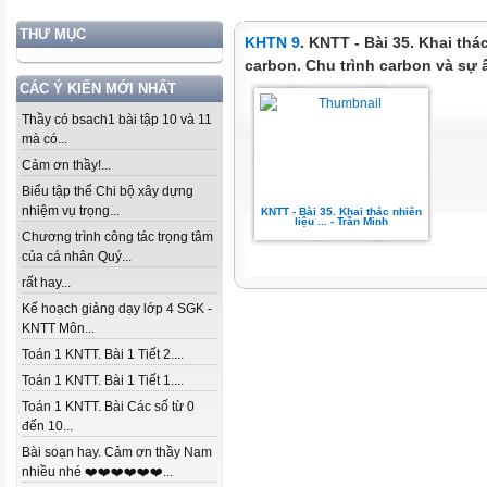
THƯ MỤC
KHTN 9
. KNTT - Bài 35. Khai th
carbon. Chu trình carbon và sự 
CÁC Ý KIẾN MỚI NHẤT
Thầy có bsach1 bài tập 10 và 11
mà có...
Cảm ơn thầy!...
Biểu tập thể Chi bộ xây dựng
nhiệm vụ trọng...
KNTT - Bài 35. Khai thác nhiên
liệu ... - Trần Minh
Chương trình công tác trọng tâm
của cá nhân Quý...
rất hay...
Kế hoạch giảng dạy lớp 4 SGK -
KNTT Môn...
Toán 1 KNTT. Bài 1 Tiết 2....
Toán 1 KNTT. Bài 1 Tiết 1....
Toán 1 KNTT. Bài Các số từ 0
đến 10...
Bài soạn hay. Cảm ơn thầy Nam
nhiều nhé ❤️❤️❤️❤️❤️❤️...