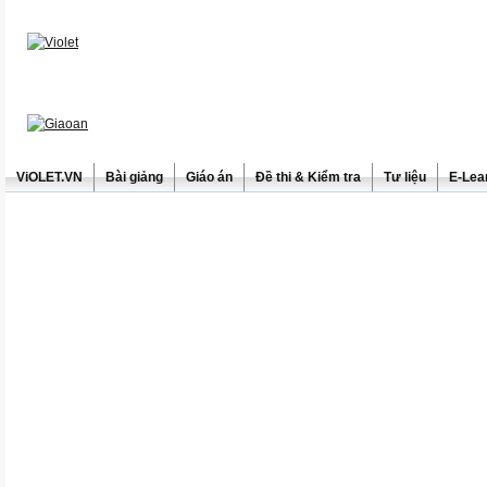
ViOLET.VN
Bài giảng
Giáo án
Đề thi & Kiểm tra
Tư liệu
E-Lea