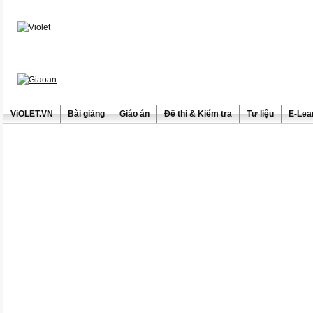
ViOLET.VN
Bài giảng
Giáo án
Đề thi & Kiểm tra
Tư liệu
E-Lea