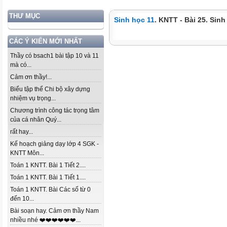
THƯ MỤC
Sinh học 11
. KNTT - Bài 25. Sinh
CÁC Ý KIẾN MỚI NHẤT
Thầy có bsach1 bài tập 10 và 11
mà có...
Cảm ơn thầy!...
Biểu tập thể Chi bộ xây dựng
nhiệm vụ trọng...
Chương trình công tác trọng tâm
của cá nhân Quý...
rất hay...
Kế hoạch giảng dạy lớp 4 SGK -
KNTT Môn...
Toán 1 KNTT. Bài 1 Tiết 2....
Toán 1 KNTT. Bài 1 Tiết 1....
Toán 1 KNTT. Bài Các số từ 0
đến 10...
Bài soạn hay. Cảm ơn thầy Nam
nhiều nhé ❤️❤️❤️❤️❤️❤️...