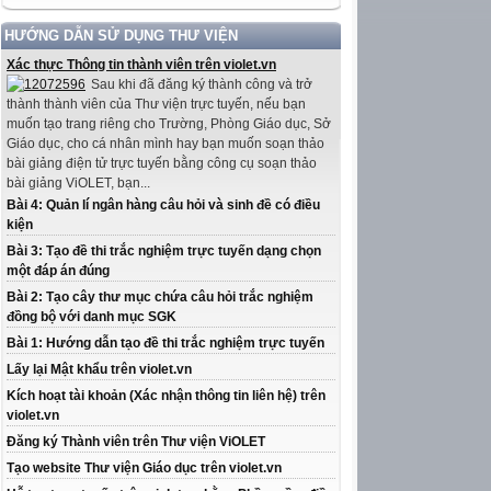
HƯỚNG DẪN SỬ DỤNG THƯ VIỆN
Xác thực Thông tin thành viên trên violet.vn
Sau khi đã đăng ký thành công và trở
thành thành viên của Thư viện trực tuyến, nếu bạn
muốn tạo trang riêng cho Trường, Phòng Giáo dục, Sở
Giáo dục, cho cá nhân mình hay bạn muốn soạn thảo
bài giảng điện tử trực tuyến bằng công cụ soạn thảo
bài giảng ViOLET, bạn...
Bài 4: Quản lí ngân hàng câu hỏi và sinh đề có điều
kiện
Bài 3: Tạo đề thi trắc nghiệm trực tuyến dạng chọn
một đáp án đúng
Bài 2: Tạo cây thư mục chứa câu hỏi trắc nghiệm
đồng bộ với danh mục SGK
Bài 1: Hướng dẫn tạo đề thi trắc nghiệm trực tuyến
Lấy lại Mật khẩu trên violet.vn
Kích hoạt tài khoản (Xác nhận thông tin liên hệ) trên
violet.vn
Đăng ký Thành viên trên Thư viện ViOLET
Tạo website Thư viện Giáo dục trên violet.vn