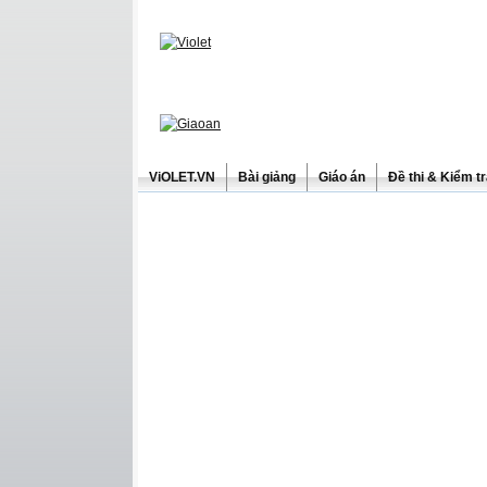
ViOLET.VN
Bài giảng
Giáo án
Đề thi & Kiểm t