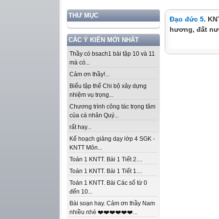
THƯ MỤC
Đạo đức 5
. KN
hương, đất n
CÁC Ý KIẾN MỚI NHẤT
Thầy có bsach1 bài tập 10 và 11
mà có...
Cảm ơn thầy!...
Biểu tập thể Chi bộ xây dựng
nhiệm vụ trọng...
Chương trình công tác trọng tâm
của cá nhân Quý...
rất hay...
Kế hoạch giảng dạy lớp 4 SGK -
KNTT Môn...
Toán 1 KNTT. Bài 1 Tiết 2....
Toán 1 KNTT. Bài 1 Tiết 1....
Toán 1 KNTT. Bài Các số từ 0
đến 10...
Bài soạn hay. Cảm ơn thầy Nam
nhiều nhé ❤️❤️❤️❤️❤️❤️...