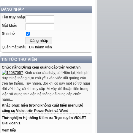
ĐĂNG NHẬP
Tên truy nhập
Mật khẩu
Ghi nhớ
Quên mật khẩu
ĐK thành viên
TIN TỨC THƯ VIỆN
Chức năng Dừng xem quảng cáo trên violet.vn
Kính chào các thầy, cô! Hiện tại, kinh phí
duy trì hệ thống dựa chủ yếu vào việc đặt quảng cáo
trên hệ thống. Tuy nhiên, đôi khi có gây một số trở ngại
đối với thầy, cô khi truy cập. Vì vậy, để thuận tiện trong
việc sử dụng thư viện hệ thống đã cung cấp chức
năng...
Khắc phục hiện tượng không xuất hiện menu Bộ
công cụ Violet trên PowerPoint và Word
Thử nghiệm Hệ thống Kiểm tra Trực tuyến ViOLET
Giai đoạn 1
Xem tiếp