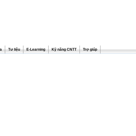
ra
Tư liệu
E-Learning
Kỹ năng CNTT
Trợ giúp